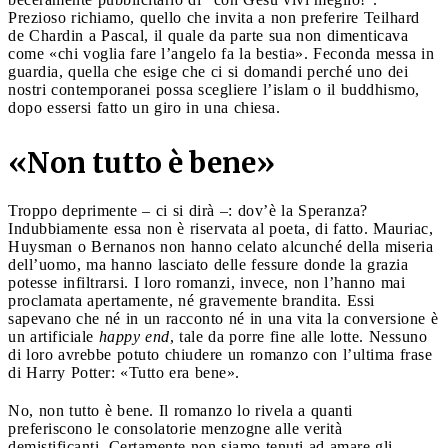
Prezioso richiamo, quello che invita a non preferire Teilhard
de Chardin a Pascal, il quale da parte sua non dimenticava
come «chi voglia fare l’angelo fa la bestia». Feconda messa in
guardia, quella che esige che ci si domandi perché uno dei
nostri contemporanei possa scegliere l’islam o il buddhismo,
dopo essersi fatto un giro in una chiesa.
«Non tutto è bene»
Troppo deprimente – ci si dirà –: dov’è la Speranza?
Indubbiamente essa non è riservata al poeta, di fatto. Mauriac,
Huysman o Bernanos non hanno celato alcunché della miseria
dell’uomo, ma hanno lasciato delle fessure donde la grazia
potesse infiltrarsi. I loro romanzi, invece, non l’hanno mai
proclamata apertamente, né gravemente brandita. Essi
sapevano che né in un racconto né in una vita la conversione è
un artificiale
happy end
, tale da porre fine alle lotte. Nessuno
di loro avrebbe potuto chiudere un romanzo con l’ultima frase
di Harry Potter: «Tutto era bene».
No, non tutto è bene. Il romanzo lo rivela a quanti
preferiscono le consolatorie menzogne alle verità
demistificanti. Certamente non siamo tenuti ad amare gli