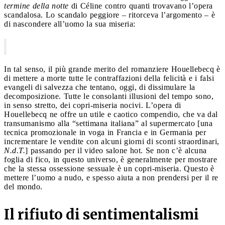
termine della notte
di Céline contro quanti trovavano l’opera
scandalosa. Lo scandalo peggiore – ritorceva l’argomento – è
di nascondere all’uomo la sua miseria:
In tal senso, il più grande merito del romanziere Houellebecq è
di mettere a morte tutte le contraffazioni della felicità e i falsi
evangeli di salvezza che tentano, oggi, di dissimulare la
decomposizione. Tutte le consolanti illusioni del tempo sono,
in senso stretto, dei copri-miseria nocivi. L’opera di
Houellebecq ne offre un utile e caotico compendio, che va dal
transumanismo alla “settimana italiana” al supermercato [una
tecnica promozionale in voga in Francia e in Germania per
incrementare le vendite con alcuni giorni di sconti straordinari,
N.d.T.
] passando per il video salone hot. Se non c’è alcuna
foglia di fico, in questo universo, è generalmente per mostrare
che la stessa ossessione sessuale è un copri-miseria. Questo è
mettere l’uomo a nudo, e spesso aiuta a non prendersi per il re
del mondo.
Il rifiuto di sentimentalismi