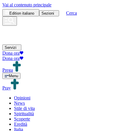
Vai al contenuto principale
Cerca
Edition
italiano
Sezioni
Servizi
Dona ora
Dona ora
Prega
Menu
Pray
Opinioni
News
Stile di vita
Spiritualità
Scoperte
Eredità
Italia