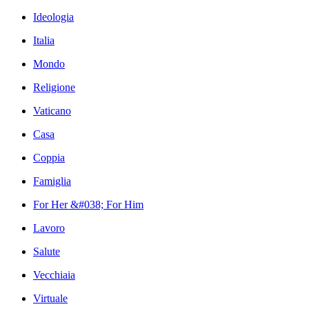
Ideologia
Italia
Mondo
Religione
Vaticano
Casa
Coppia
Famiglia
For Her &#038; For Him
Lavoro
Salute
Vecchiaia
Virtuale