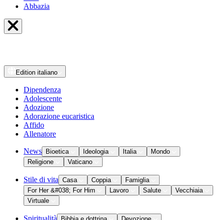
Abbazia
Edition
italiano
Dipendenza
Adolescente
Adozione
Adorazione eucaristica
Affido
Allenatore
News
Bioetica
Ideologia
Italia
Mondo
Religione
Vaticano
Stile di vita
Casa
Coppia
Famiglia
For Her &#038; For Him
Lavoro
Salute
Vecchiaia
Virtuale
Spiritualità
Bibbia e dottrina
Devozione