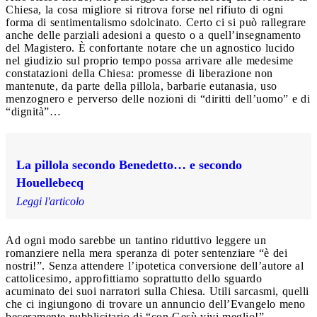
Chiesa, la cosa migliore si ritrova forse nel rifiuto di ogni
forma di sentimentalismo sdolcinato. Certo ci si può rallegrare
anche delle parziali adesioni a questo o a quell’insegnamento
del Magistero. È confortante notare che un agnostico lucido
nel giudizio sul proprio tempo possa arrivare alle medesime
constatazioni della Chiesa: promesse di liberazione non
mantenute, da parte della pillola, barbarie eutanasia, uso
menzognero e perverso delle nozioni di “diritti dell’uomo” e di
“dignità”…
La pillola secondo Benedetto… e secondo
Houellebecq
Leggi l'articolo
Ad ogni modo sarebbe un tantino riduttivo leggere un
romanziere nella mera speranza di poter sentenziare “è dei
nostri!”. Senza attendere l’ipotetica conversione dell’autore al
cattolicesimo, approfittiamo soprattutto dello sguardo
acuminato dei suoi narratori sulla Chiesa. Utili sarcasmi, quelli
che ci ingiungono di trovare un annuncio dell’Evangelo meno
beceramente pubblicitario di “con Gesù vivi meglio!”.