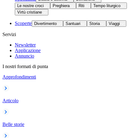
Le nostre croci
Preghiera
Riti
Tempo liturgico
Virtù cristiane
Scoperte
Divertimento
Santuari
Storia
Viaggi
Servizi
Newsletter
Applicazione
Annuncio
I nostri formati di punta
Approfondimenti
Articolo
Belle storie