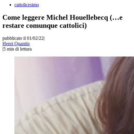
cattolicesimo
Come leggere Michel Houellebecq (…e
restare comunque cattolici)
pubblicato il 01/02/22
|
Henri Quantin
|
5
min di lettura