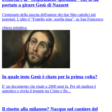
portato a girare Gesù di Nazaret
Centenario della nascita dell'autore dei due film cattolici più
popolari. L'altro è “Fratello sole, sorella luna”, su San Francesco
chiesa primitiva
In quale testo Gesù è citato per la prima volta?
E' un documento che risale a 2000 anni fa. Per gli studiosi è
autentico e rivela il legame tra Cristo e Re...
Il risotto alla milanese? Nacque nel cantiere del