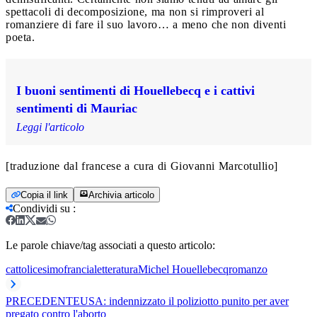
spettacoli di decomposizione, ma non si rimproveri al
romanziere di fare il suo lavoro… a meno che non diventi
poeta.
I buoni sentimenti di Houellebecq e i cattivi
sentimenti di Mauriac
Leggi l'articolo
[traduzione dal francese a cura di Giovanni Marcotullio]
Copia il link
Archivia articolo
Condividi su
:
Le parole chiave/tag associati a questo articolo:
cattolicesimo
francia
letteratura
Michel Houellebecq
romanzo
PRECEDENTE
USA: indennizzato il poliziotto punito per aver
pregato contro l'aborto