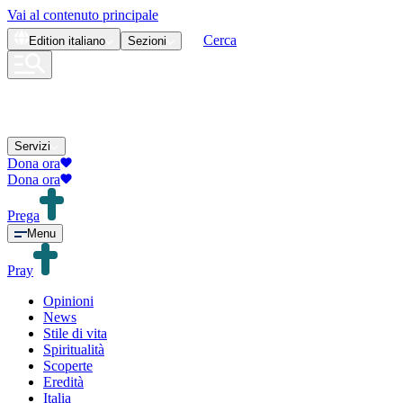
Vai al contenuto principale
Cerca
Edition
italiano
Sezioni
Servizi
Dona ora
Dona ora
Prega
Menu
Pray
Opinioni
News
Stile di vita
Spiritualità
Scoperte
Eredità
Italia