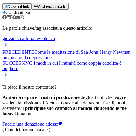
Copia il link
Archivia articolo
Condividi su
:
Le parole chiave/tag associati a questo articolo:
giovani
smartphone
violenza
PRECEDENTE
Come la meditazione di San John Henry Newman
mi aiuta nella depressione
SUCCESSIVO
4 modi in cui l'intimità come coppia cattolica è
migliore
Ti piace il nostro contenuto?
Aiutaci a coprire i costi di produzione
degli articoli che leggi e
sostieni la missione di Aleteia. Grazie alle detrazioni fiscali, puoi
sostenere
il principale sito cattolico al mondo riducendo le tue
tasse.
Dona ora.
Faccio una donazione adesso
( Con detrazione fiscale )