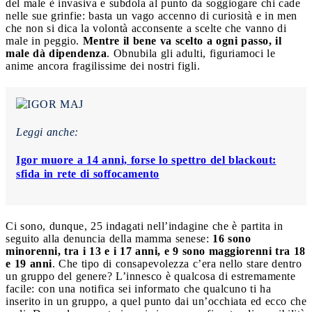
del male è invasiva e subdola al punto da soggiogare chi cade
nelle sue grinfie: basta un vago accenno di curiosità e in men
che non si dica la volontà acconsente a scelte che vanno di
male in peggio.
Mentre il bene va scelto a ogni passo, il
male dà dipendenza
. Obnubila gli adulti, figuriamoci le
anime ancora fragilissime dei nostri figli.
Leggi anche:
Igor muore a 14 anni, forse lo spettro del blackout:
sfida in rete di soffocamento
Ci sono, dunque, 25 indagati nell’indagine che è partita in
seguito alla denuncia della mamma senese:
16 sono
minorenni, tra i 13 e i 17 anni, e 9 sono maggiorenni tra 18
e 19 anni
. Che tipo di consapevolezza c’era nello stare dentro
un gruppo del genere? L’innesco è qualcosa di estremamente
facile: con una notifica sei informato che qualcuno ti ha
inserito in un gruppo, a quel punto dai un’occhiata ed ecco che