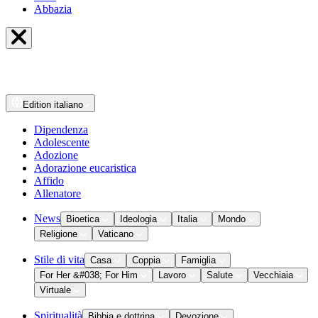
Abbazia
Edition
italiano
Dipendenza
Adolescente
Adozione
Adorazione eucaristica
Affido
Allenatore
News
Bioetica
Ideologia
Italia
Mondo
Religione
Vaticano
Stile di vita
Casa
Coppia
Famiglia
For Her &#038; For Him
Lavoro
Salute
Vecchiaia
Virtuale
Spiritualità
Bibbia e dottrina
Devozione