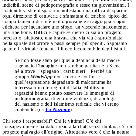
indicibili scene di pedopornografia e sesso tra giovanissimi. I
contenuti vasti e disparati manifestano una raffica di spari in
ogni direzione di cattiveria e sfumatura di tenebra, tipico del
comportamento di chi è molto giovane e si aggrappa a ogni
etichetta per incanalare uno sfogo, un viscerale malcontento,
una ribellione. Difficile capire se dietro ci sia un progetto
preciso o, piuttosto, una bravata che via via è sprofondata
nella spirale del orrore a passi sempre più spediti. Sappiamo
quanto il virtuale fomenti il fuoco incontenibile degli istinti.
Se non fosse stato per quella denuncia della madre
a gennaio l’indagine non sarebbe partita né a Siena
nè altrove – spiegano i carabinieri – Perché un
gruppo
WhatsApp
non conosce confini e
quell’espressione degradante di malcostume ha
interessato molte regioni d’Italia. Moltissimi
ragazzini hanno potuto osservare le immagini di
pedopornografia, di enorme violenza, di apologia
del nazismo e dell’islamismo radicale che vi erano
contenute. (da
La Nazione
)
Chi sono i responsabili? Chi le vittime? C’è chi
consapevolmente ha dato inizio alla chat, senza dubbio; c’è un
progetto malvagio all’origine. Altrettanto vero è che la natura