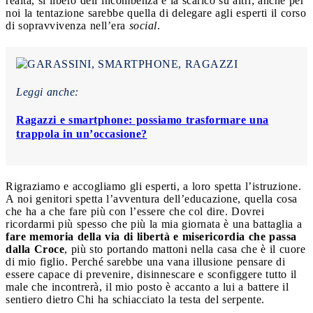
realtà, si liberò dell’incombenza e la scaricò su altri; anche per
noi la tentazione sarebbe quella di delegare agli esperti il corso
di sopravvivenza nell’era
social
.
Leggi anche:
Ragazzi e smartphone: possiamo trasformare una
trappola in un’occasione?
Rigraziamo e accogliamo gli esperti, a loro spetta l’istruzione.
A noi genitori spetta l’avventura dell’educazione, quella cosa
che ha a che fare più con l’essere che col dire. Dovrei
ricordarmi più spesso che più la mia giornata è una battaglia a
fare memoria della via di libertà e misericordia che passa
dalla Croce
, più sto portando mattoni nella casa che è il cuore
di mio figlio. Perché sarebbe una vana illusione pensare di
essere capace di prevenire, disinnescare e sconfiggere tutto il
male che incontrerà, il mio posto è accanto a lui a battere il
sentiero dietro Chi ha schiacciato la testa del serpente.