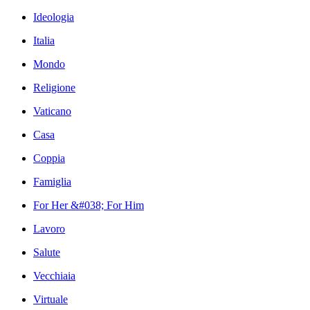
Ideologia
Italia
Mondo
Religione
Vaticano
Casa
Coppia
Famiglia
For Her &#038; For Him
Lavoro
Salute
Vecchiaia
Virtuale