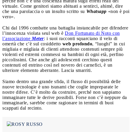
perché non c’è una coscienza matura sugli effetti reali del
virtuale. Come genitori siamo abituati a sentirci, ahimé, dire
che una parolaccia o un insulto scritto su
Whatsapp
«non è poi
vero».
Chi dal 1996 combatte una battaglia instancabile per difendere
l’innocenza violata seul web è
Don Fortunato di Noto con
l’associazione
Meter
: i suoi racconti squarciano il velo di
omertà che c’è sul cosiddetto
web profondo
, “luoghi” in cui
migliaia e migliaia di clienti attendono contenuti sempre più
violenti ed estremi commessi su bambini di ogni età, perfino
piccolissimi. Che anche gli adolescenti cerchino questi
contenuti ed entrino così nel novero dei carnefici, è un
ulteriore elemento aberrante. Lascia smarriti.
Siamo dentro una grande sfida, il flusso di possibilità delle
nuove tecnologie è uno tsunami che coglie impreparate le
nostre difese. C’è molto da costruire, perché non sappiamo
immaginare tutte le derive possibili. Forse non c’è neppure da
immaginarle, sarebbe come ragionare in termini di buoi
scappati dal recinto.