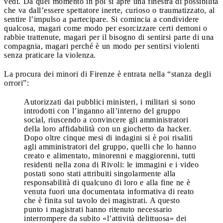
vedi. Da quel momento in poi si apre una finestra di possibilità
che va dall’essere spettatore inerte, curioso o traumatizzato, al
sentire l’impulso a partecipare. Si comincia a condividere
qualcosa, magari come modo per esorcizzare certi demoni o
rabbie trattenute, magari per il bisogno di sentirsi parte di una
compagnia, magari perché è un modo per sentirsi violenti
senza praticare la violenza.
La procura dei minori di Firenze è entrata nella “stanza degli
orrori”:
Autorizzati dai pubblici ministeri, i militari si sono
introdotti con l’inganno all’interno del gruppo
social, riuscendo a convincere gli amministratori
della loro affidabilità con un giochetto da hacker.
Dopo oltre cinque mesi di indagini si è poi risaliti
agli amministratori del gruppo, quelli che lo hanno
creato e alimentato, minorenni e maggiorenni, tutti
residenti nella zona di Rivoli: le immagini e i video
postati sono stati attribuiti singolarmente alla
responsabilità di qualcuno di loro e alla fine ne è
venuta fuori una documentata informativa di reato
che è finita sul tavolo dei magistrati. A questo
punto i magistrati hanno ritenuto necessario
interrompere da subito «l’attività delittuosa» dei