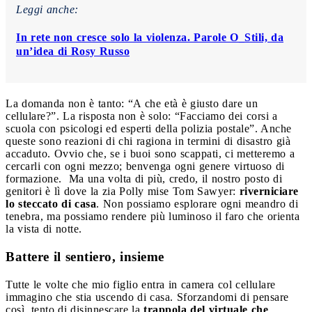
Leggi anche:
In rete non cresce solo la violenza. Parole O_Stili, da
un’idea di Rosy Russo
La domanda non è tanto: “A che età è giusto dare un
cellulare?”. La risposta non è solo: “Facciamo dei corsi a
scuola con psicologi ed esperti della polizia postale”. Anche
queste sono reazioni di chi ragiona in termini di disastro già
accaduto. Ovvio che, se i buoi sono scappati, ci metteremo a
cercarli con ogni mezzo; benvenga ogni genere virtuoso di
formazione. Ma una volta di più, credo, il nostro posto di
genitori è lì dove la zia Polly mise Tom Sawyer:
riverniciare
lo steccato di casa
. Non possiamo esplorare ogni meandro di
tenebra, ma possiamo rendere più luminoso il faro che orienta
la vista di notte.
Battere il sentiero, insieme
Tutte le volte che mio figlio entra in camera col cellulare
immagino che stia uscendo di casa. Sforzandomi di pensare
così, tento di disinnescare la
trappola del virtuale che