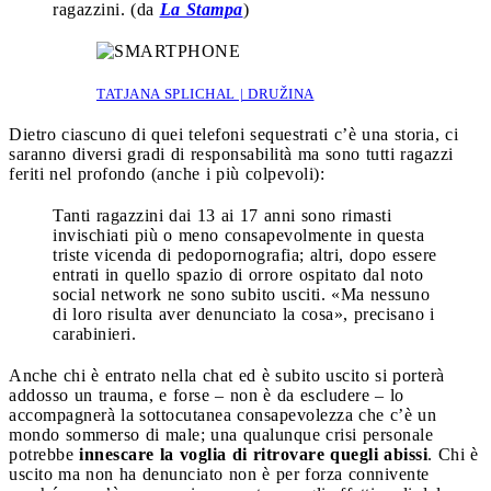
ragazzini. (da
La Stampa
)
TATJANA SPLICHAL | DRUŽINA
Dietro ciascuno di quei telefoni sequestrati c’è una storia, ci
saranno diversi gradi di responsabilità ma sono tutti ragazzi
feriti nel profondo (anche i più colpevoli):
Tanti ragazzini dai 13 ai 17 anni sono rimasti
invischiati più o meno consapevolmente in questa
triste vicenda di pedopornografia; altri, dopo essere
entrati in quello spazio di orrore ospitato dal noto
social network ne sono subito usciti. «Ma nessuno
di loro risulta aver denunciato la cosa», precisano i
carabinieri.
Anche chi è entrato nella chat ed è subito uscito si porterà
addosso un trauma, e forse – non è da escludere – lo
accompagnerà la sottocutanea consapevolezza che c’è un
mondo sommerso di male; una qualunque crisi personale
potrebbe
innescare la voglia di ritrovare quegli abissi
. Chi è
uscito ma non ha denunciato non è per forza connivente