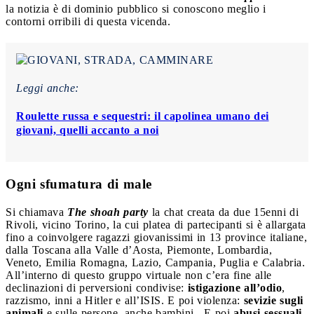
la notizia è di dominio pubblico si conoscono meglio i
contorni orribili di questa vicenda.
Leggi anche:
Roulette russa e sequestri: il capolinea umano dei
giovani, quelli accanto a noi
Ogni sfumatura di male
Si chiamava
The shoah party
la chat creata da due 15enni di
Rivoli, vicino Torino, la cui platea di partecipanti si è allargata
fino a coinvolgere ragazzi giovanissimi in 13 province italiane,
dalla Toscana alla Valle d’Aosta, Piemonte, Lombardia,
Veneto, Emilia Romagna, Lazio, Campania, Puglia e Calabria.
All’interno di questo gruppo virtuale non c’era fine alle
declinazioni di perversioni condivise:
istigazione all’odio
,
razzismo, inni a Hitler e all’ISIS. E poi violenza:
sevizie sugli
animali
e sulle persone, anche bambini . E poi
abusi sessuali
,