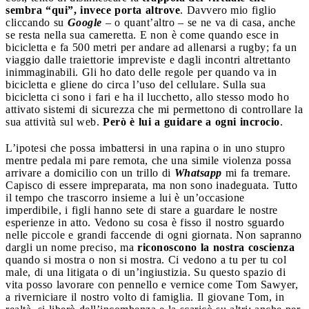
sembra “qui”, invece porta altrove
. Davvero mio figlio
cliccando su
Google
– o quant’altro – se ne va di casa, anche
se resta nella sua cameretta. E non è come quando esce in
bicicletta e fa 500 metri per andare ad allenarsi a rugby; fa un
viaggio dalle traiettorie impreviste e dagli incontri altrettanto
inimmaginabili. Gli ho dato delle regole per quando va in
bicicletta e gliene do circa l’uso del cellulare. Sulla sua
bicicletta ci sono i fari e ha il lucchetto, allo stesso modo ho
attivato sistemi di sicurezza che mi permettono di controllare la
sua attività sul web.
Però è lui a guidare a ogni incrocio
.
L’ipotesi che possa imbattersi in una rapina o in uno stupro
mentre pedala mi pare remota, che una simile violenza possa
arrivare a domicilio con un trillo di
Whatsapp
mi fa tremare.
Capisco di essere impreparata, ma non sono inadeguata. Tutto
il tempo che trascorro insieme a lui è un’occasione
imperdibile, i figli hanno sete di stare a guardare le nostre
esperienze in atto. Vedono su cosa è fisso il nostro sguardo
nelle piccole e grandi faccende di ogni giornata. Non sapranno
dargli un nome preciso, ma
riconoscono la nostra coscienza
quando si mostra o non si mostra. Ci vedono a tu per tu col
male, di una litigata o di un’ingiustizia. Su questo spazio di
vita posso lavorare con pennello e vernice come Tom Sawyer,
a riverniciare il nostro volto di famiglia. Il giovane Tom, in