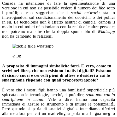
Canada ha intenzione di fare la sperimentazione di una
versione in cui non sia possibile vedere il numero dei
like
sotto
i profili; questo suggerisce che i
social networks
stanno
interrogandosi sul condizionamento dei cuoricini o dei pollici
in su. La tecnologia non è affatto neutra: ci cambia, cambia il
modo in cui noi ci relazioniamo con la realtà e le altre persone;
non potremo mai dire che la doppia spunta blu di
Whatsapp
non ha cambiato le relazioni.
© DR
A proposito di immagini simboliche forti. È vero, come tu
scrivi nel libro, che non esistono i nativi digitali? Esistono
di sicuro cuori e cervelli pieni di attese e desideri a cui lo
smartphone risponde con quali proposte/trappole?
È vero che i nostri figli hanno una familiarità superficiale più
spiccata con le tecnologie, perché, si può dire,
sono nati con lo
smartphone in mano
. Vale a dire: hanno una capacità
immediata di gestire lo strumento e di intuire le potenzialità.
Però quando si parla di «nativi digitali» intendiamo riferirci
alla metafora per cui un madrelingua parla una lingua meglio