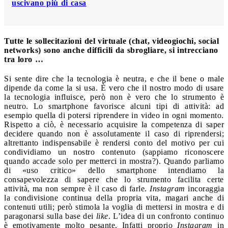
uscivano più di casa
Tutte le sollecitazioni del virtuale (chat, videogiochi, social
networks) sono anche difficili da sbrogliare, si intrecciano
tra loro …
Si sente dire che la tecnologia è neutra, e che il bene o male
dipende da come la si usa. È vero che il nostro modo di usare
la tecnologia influisce, però non è vero che lo strumento è
neutro. Lo smartphone favorisce alcuni tipi di attività: ad
esempio quella di potersi riprendere in video in ogni momento.
Rispetto a ciò, è necessario acquisire la competenza di saper
decidere quando non è assolutamente il caso di riprendersi;
altrettanto indispensabile è rendersi conto del motivo per cui
condividiamo un nostro contenuto (sappiamo riconoscere
quando accade solo per metterci in mostra?). Quando parliamo
di «uso critico» dello smartphone intendiamo la
consapevolezza di sapere che lo strumento facilita certe
attività, ma non sempre è il caso di farle.
Instagram
incoraggia
la condivisione continua della propria vita, magari anche di
contenuti utili; però stimola la voglia di mettersi in mostra e di
paragonarsi sulla base dei
like
. L’idea di un confronto continuo
è emotivamente molto pesante. Infatti proprio
Instagram
in