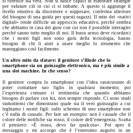
si riferisce sia vera. Non si nasce capaci di elaborare strategie
per valutare ciò in cui ci si imbatte. A questo si aggiunge il
livello emotivo da discernere e soppesare, conferma ulteriore
del bisogno di una guida per questi ragazzi. Il mito dei «nativi
digitali» rende difficile un approccio educativo, perché sembra
che abbiamo in casa dei guru con cui non è possibile interagire
perché sanno tutto meglio di noi. Il buon senso deve ricordarci
che i nostri figli non sono guru della tecnologia, hanno
bisogno di chi li aiuti a usare meglio lo strumento che
maneggiano così facilmente.
Un altro mito da sfatare: il genitore s’illude che lo
smartphone sia un guinzaglio elettronico, ma è più simile a
una slot machine. In che senso?
Il genitore compra lo smartphone con l’idea rassicurante di
poter contattare suo figlio in qualsiasi momento; poi
l’esperienza comune ci testimonia che quando abbiamo
bisogno di parlare con lui, non sempre risponde. Ci sono studi
statunitensi che dimostrano quale sia il vero guinzaglio a cui
leghiamo i nostri figli: sullo schermo di uno smartphone non
c’è nulla di causale. Per fare un esempio: non è casuale che il
colore delle notifiche sia rosso, il colore dell’emergenza. Scatta
il pensiero: «È rosso, devo far qualcosa». Poi apro il
messaggio e mi accorgo che è l’ennesimo augurio in un