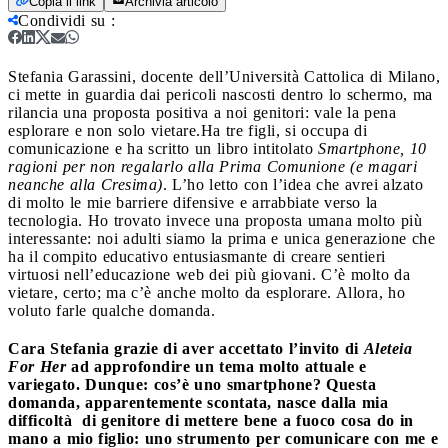
Copia il link
Archivia articolo
Condividi su
:
Stefania Garassini, docente dell’Università Cattolica di Milano,
ci mette in guardia dai pericoli nascosti dentro lo schermo, ma
rilancia una proposta positiva a noi genitori: vale la pena
esplorare e non solo vietare.
Ha tre figli, si occupa di
comunicazione e ha scritto un libro intitolato
Smartphone, 10
ragioni per non regalarlo alla Prima Comunione (e magari
neanche alla Cresima)
. L’ho letto con l’idea che avrei alzato
di molto le mie barriere difensive e arrabbiate verso la
tecnologia. Ho trovato invece una proposta umana molto più
interessante: noi adulti siamo la prima e unica generazione che
ha il compito educativo entusiasmante di creare sentieri
virtuosi nell’educazione web dei più giovani. C’è molto da
vietare, certo; ma c’è anche molto da esplorare. Allora, ho
voluto farle qualche domanda.
Cara Stefania grazie di aver accettato l’invito di
Aleteia
For Her
ad approfondire un tema molto attuale e
variegato. Dunque: cos’è uno smartphone? Questa
domanda, apparentemente scontata, nasce dalla
mia
difficoltà di genitore di mettere bene a fuoco cosa do in
mano a mio figlio: uno strumento per comunicare con me e