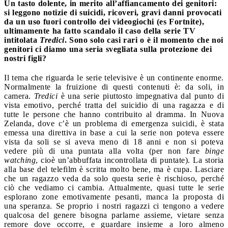
Un tasto dolente, in merito all’affiancamento dei genitori:
si leggono notizie di suicidi, ricoveri, gravi danni provocati
da un uso fuori controllo dei videogiochi (es Fortnite),
ultimamente ha fatto scandalo il caso della serie TV
intitolata
Tredici
. Sono solo casi rari o è il momento che noi
genitori ci diamo una seria svegliata sulla protezione dei
nostri figli?
Il tema che riguarda le serie televisive è un continente enorme.
Normalmente la fruizione di questi contenuti è: da soli, in
camera.
Tredici
è una serie piuttosto impegnativa dal punto di
vista emotivo, perché tratta del suicidio di una ragazza e di
tutte le persone che hanno contribuito al dramma. In Nuova
Zelanda, dove c’è un problema di emergenza suicidi, è stata
emessa una direttiva in base a cui la serie non poteva essere
vista da soli se si aveva meno di 18 anni e non si poteva
vedere più di una puntata alla volta (per non fare
binge
watching
, cioè un’abbuffata incontrollata di puntate). La storia
alla base del telefilm è scritta molto bene, ma è cupa. Lasciare
che un ragazzo veda da solo questa serie è rischioso, perché
ciò che vediamo ci cambia. Attualmente, quasi tutte le serie
esplorano zone emotivamente pesanti, manca la proposta di
una speranza. Se proprio i nostri ragazzi ci tengono a vedere
qualcosa del genere bisogna parlarne assieme, vietare senza
remore dove occorre, e guardare insieme a loro almeno