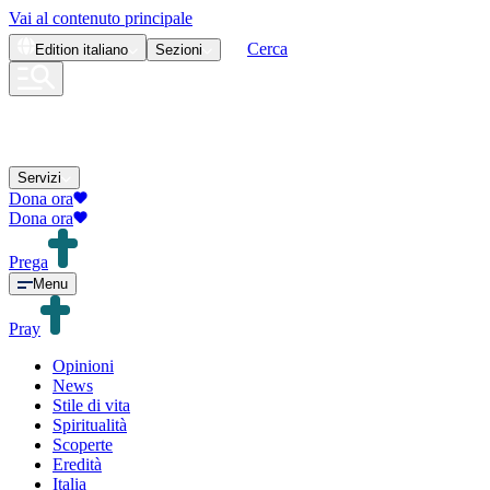
Vai al contenuto principale
Cerca
Edition
italiano
Sezioni
Servizi
Dona ora
Dona ora
Prega
Menu
Pray
Opinioni
News
Stile di vita
Spiritualità
Scoperte
Eredità
Italia