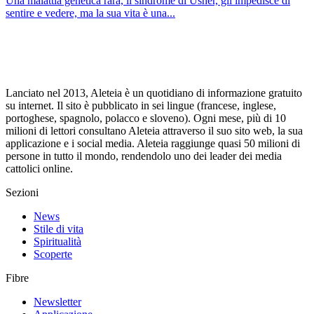
Una malattia genetica rara, il sindrome di Usher, gli impedisce di
sentire e vedere, ma la sua vita è una...
Lanciato nel 2013, Aleteia è un quotidiano di informazione gratuito
su internet. Il sito è pubblicato in sei lingue (francese, inglese,
portoghese, spagnolo, polacco e sloveno). Ogni mese, più di 10
milioni di lettori consultano Aleteia attraverso il suo sito web, la sua
applicazione e i social media. Aleteia raggiunge quasi 50 milioni di
persone in tutto il mondo, rendendolo uno dei leader dei media
cattolici online.
Sezioni
News
Stile di vita
Spiritualità
Scoperte
Fibre
Newsletter