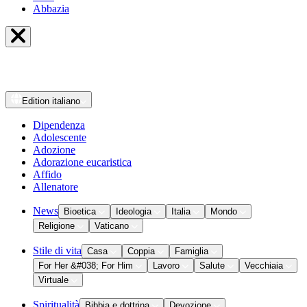
Abbazia
Edition
italiano
Dipendenza
Adolescente
Adozione
Adorazione eucaristica
Affido
Allenatore
News
Bioetica
Ideologia
Italia
Mondo
Religione
Vaticano
Stile di vita
Casa
Coppia
Famiglia
For Her &#038; For Him
Lavoro
Salute
Vecchiaia
Virtuale
Spiritualità
Bibbia e dottrina
Devozione