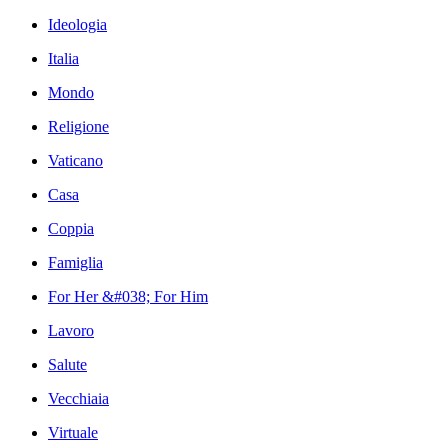
Ideologia
Italia
Mondo
Religione
Vaticano
Casa
Coppia
Famiglia
For Her &#038; For Him
Lavoro
Salute
Vecchiaia
Virtuale