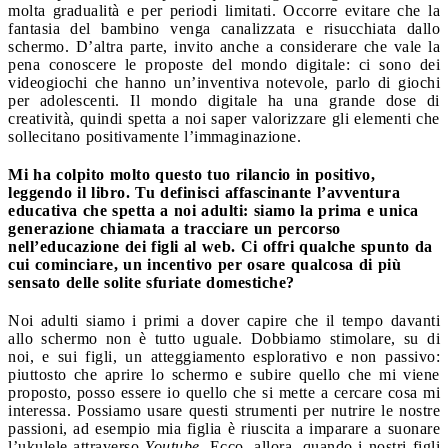
molta gradualità e per periodi limitati. Occorre evitare che la
fantasia del bambino venga canalizzata e risucchiata dallo
schermo. D’altra parte, invito anche a considerare che vale la
pena conoscere le proposte del mondo digitale: ci sono dei
videogiochi che hanno un’inventiva notevole, parlo di giochi
per adolescenti. Il mondo digitale ha una grande dose di
creatività, quindi spetta a noi saper valorizzare gli elementi che
sollecitano positivamente l’immaginazione.
Mi ha colpito molto questo tuo rilancio in positivo,
leggendo il libro. Tu definisci affascinante l’avventura
educativa che spetta a noi adulti: siamo la prima e unica
generazione chiamata a tracciare un percorso
nell’educazione dei figli al web. Ci offri qualche spunto da
cui cominciare, un incentivo per osare qualcosa di più
sensato delle solite sfuriate domestiche?
Noi adulti siamo i primi a dover capire che il tempo davanti
allo schermo non è tutto uguale. Dobbiamo stimolare, su di
noi, e sui figli, un atteggiamento esplorativo e non passivo:
piuttosto che aprire lo schermo e subire quello che mi viene
proposto, posso essere io quello che si mette a cercare cosa mi
interessa. Possiamo usare questi strumenti per nutrire le nostre
passioni, ad esempio mia figlia è riuscita a imparare a suonare
l’ukulele attraverso
Youtube
. Ecco, allora, quando i nostri figli