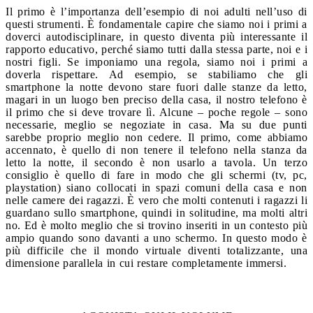
Il primo è l’importanza dell’esempio di noi adulti nell’uso di
questi strumenti. È fondamentale capire che siamo noi i primi a
doverci autodisciplinare, in questo diventa più interessante il
rapporto educativo, perché siamo tutti dalla stessa parte, noi e i
nostri figli. Se imponiamo una regola, siamo noi i primi a
doverla rispettare. Ad esempio, se stabiliamo che gli
smartphone la notte devono stare fuori dalle stanze da letto,
magari in un luogo ben preciso della casa, il nostro telefono è
il primo che si deve trovare lì. Alcune – poche regole – sono
necessarie, meglio se negoziate in casa. Ma su due punti
sarebbe proprio meglio non cedere. Il primo, come abbiamo
accennato, è quello di non tenere il telefono nella stanza da
letto la notte, il secondo è non usarlo a tavola. Un terzo
consiglio è quello di fare in modo che gli schermi (tv, pc,
playstation) siano collocati in spazi comuni della casa e non
nelle camere dei ragazzi. È vero che molti contenuti i ragazzi li
guardano sullo smartphone, quindi in solitudine, ma molti altri
no. Ed è molto meglio che si trovino inseriti in un contesto più
ampio quando sono davanti a uno schermo. In questo modo è
più difficile che il mondo virtuale diventi totalizzante, una
dimensione parallela in cui restare completamente immersi.