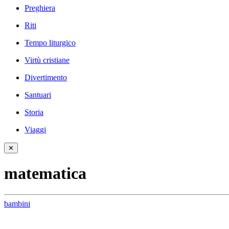
Preghiera
Riti
Tempo liturgico
Virtù cristiane
Divertimento
Santuari
Storia
Viaggi
✕
matematica
bambini