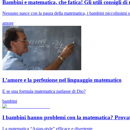
Bambini e matematica, che fatica! Gli utili consigli
Nessuno nasce con la paura della matematica, i bambini piccolissimi so
amore
L’amore e la perfezione nel linguaggio matematico
E se una formula matematica parlasse di Dio?
bambini
I bambini hanno problemi con la matematica? Prov
La matematica “Asian-style” efficace e divertente