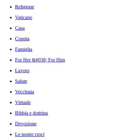
Religione
Vaticano
Casa
Coppia
Famiglia
For Her &#038; For Him
Lavoro
Salute
Vecchiaia
Virtuale
Bibbia e dottrina
Devozione
Le nostre croci