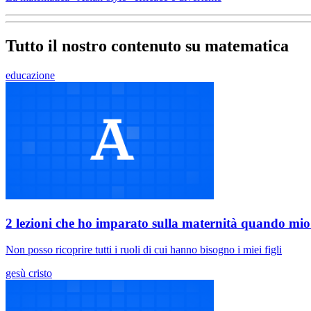
Tutto il nostro contenuto su matematica
educazione
2 lezioni che ho imparato sulla maternità quando mio
Non posso ricoprire tutti i ruoli di cui hanno bisogno i miei figli
gesù cristo