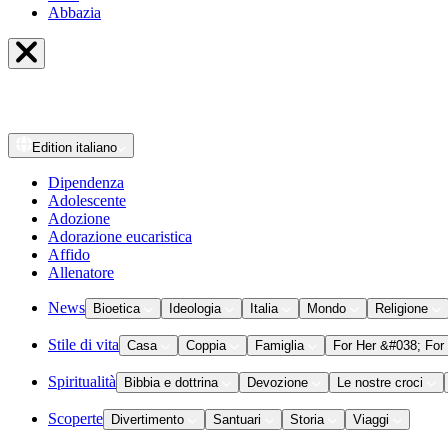
Abbazia
Edition
italiano
Dipendenza
Adolescente
Adozione
Adorazione eucaristica
Affido
Allenatore
News
Bioetica
Ideologia
Italia
Mondo
Religione
Stile di vita
Casa
Coppia
Famiglia
For Her &#038; For
Spiritualità
Bibbia e dottrina
Devozione
Le nostre croci
Scoperte
Divertimento
Santuari
Storia
Viaggi