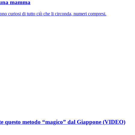
 di una mamma
no curiosi di tutto ciò che li circonda, numeri compresi.
ate questo metodo “magico” dal Giappone (VIDEO)