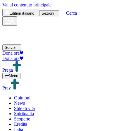
Vai al contenuto principale
Cerca
Edition
italiano
Sezioni
Servizi
Dona ora
Dona ora
Prega
Menu
Pray
Opinioni
News
Stile di vita
Spiritualità
Scoperte
Eredità
Italia