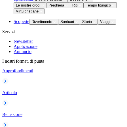
Le nostre croci
Preghiera
Riti
Tempo liturgico
Virtù cristiane
Scoperte
Divertimento
Santuari
Storia
Viaggi
Servizi
Newsletter
Applicazione
Annuncio
I nostri formati di punta
Approfondimenti
Articolo
Belle storie