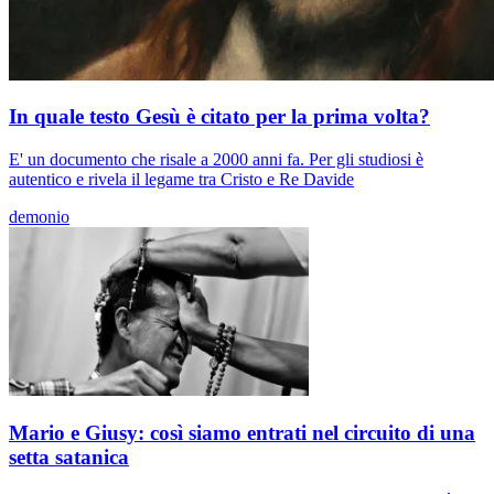
In quale testo Gesù è citato per la prima volta?
E' un documento che risale a 2000 anni fa. Per gli studiosi è
autentico e rivela il legame tra Cristo e Re Davide
demonio
Mario e Giusy: così siamo entrati nel circuito di una
setta satanica