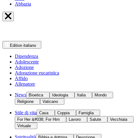
Abbazia
Edition
italiano
Dipendenza
Adolescente
Adozione
Adorazione eucaristica
Affido
Allenatore
News
Bioetica
Ideologia
Italia
Mondo
Religione
Vaticano
Stile di vita
Casa
Coppia
Famiglia
For Her &#038; For Him
Lavoro
Salute
Vecchiaia
Virtuale
Spiritualità
Bibbia e dottrina
Devozione