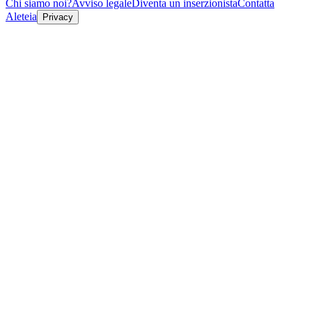
Chi siamo noi?
Avviso legale
Diventa un inserzionista
Contatta
Aleteia
Privacy