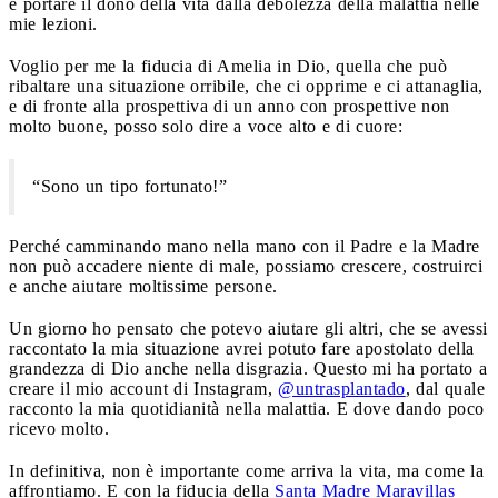
e portare il dono della vita dalla debolezza della malattia nelle
mie lezioni.
Voglio per me la fiducia di Amelia in Dio, quella che può
ribaltare una situazione orribile, che ci opprime e ci attanaglia,
e di fronte alla prospettiva di un anno con prospettive non
molto buone, posso solo dire a voce alto e di cuore:
“Sono un tipo fortunato!”
Perché camminando mano nella mano con il Padre e la Madre
non può accadere niente di male, possiamo crescere, costruirci
e anche aiutare moltissime persone.
Un giorno ho pensato che potevo aiutare gli altri, che se avessi
raccontato la mia situazione avrei potuto fare apostolato della
grandezza di Dio anche nella disgrazia. Questo mi ha portato a
creare il mio account di Instagram,
@untrasplantado
, dal quale
racconto la mia quotidianità nella malattia. E dove dando poco
ricevo molto.
In definitiva, non è importante come arriva la vita, ma come la
affrontiamo. E con la fiducia della
Santa Madre Maravillas