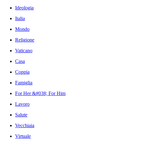
Ideologia
Italia
Mondo
Religione
Vaticano
Casa
Coppia
Famiglia
For Her &#038; For Him
Lavoro
Salute
Vecchiaia
Virtuale