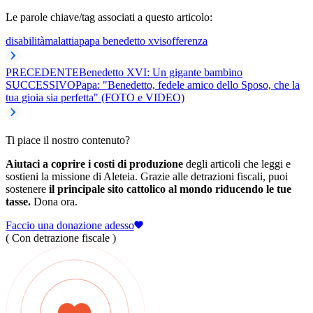
Le parole chiave/tag associati a questo articolo:
disabilità
malattia
papa benedetto xvi
sofferenza
PRECEDENTE
Benedetto XVI: Un gigante bambino
SUCCESSIVO
Papa: "Benedetto, fedele amico dello Sposo, che la
tua gioia sia perfetta" (FOTO e VIDEO)
Ti piace il nostro contenuto?
Aiutaci a coprire i costi di produzione
degli articoli che leggi e
sostieni la missione di Aleteia. Grazie alle detrazioni fiscali, puoi
sostenere
il principale sito cattolico al mondo riducendo le tue
tasse.
Dona ora.
Faccio una donazione adesso
( Con detrazione fiscale )