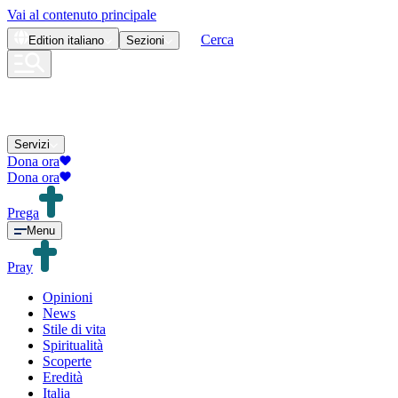
Vai al contenuto principale
Cerca
Edition
italiano
Sezioni
Servizi
Dona ora
Dona ora
Prega
Menu
Pray
Opinioni
News
Stile di vita
Spiritualità
Scoperte
Eredità
Italia