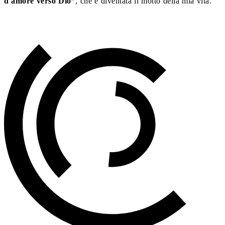
d'amore verso Dio”
, che è diventata il motto della mia vita.