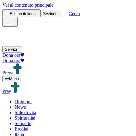
Vai al contenuto principale
Cerca
Edition
italiano
Sezioni
Servizi
Dona ora
Dona ora
Prega
Menu
Pray
Opinioni
News
Stile di vita
Spiritualità
Scoperte
Eredità
Italia