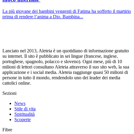
La più giovane dei bambini veggenti di Fatima ha sofferto il martirio
prima di rendere l’anima a Dio. Bambina...
Lanciato nel 2013, Aleteia è un quotidiano di informazione gratuito
su internet. Il sito è pubblicato in sei lingue (francese, inglese,
portoghese, spagnolo, polacco e sloveno). Ogni mese, più di 10
milioni di lettori consultano Aleteia attraverso il suo sito web, la sua
applicazione e i social media. Aleteia raggiunge quasi 50 milioni di
persone in tutto il mondo, rendendolo uno dei leader dei media
cattolici online.
Sezioni
News
Stile di vita
Spiritualità
Scoperte
Fibre