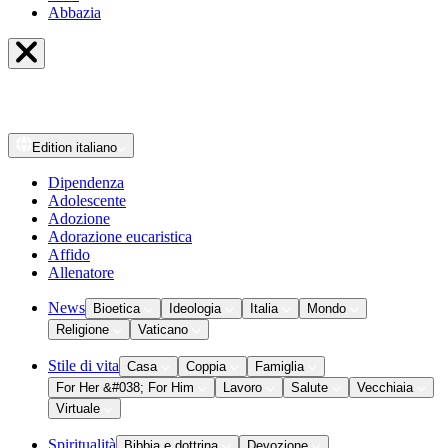
Abbazia
Edition
italiano
Dipendenza
Adolescente
Adozione
Adorazione eucaristica
Affido
Allenatore
News
Bioetica
Ideologia
Italia
Mondo
Religione
Vaticano
Stile di vita
Casa
Coppia
Famiglia
For Her &#038; For Him
Lavoro
Salute
Vecchiaia
Virtuale
Spiritualità
Bibbia e dottrina
Devozione