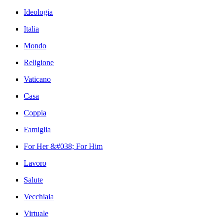
Ideologia
Italia
Mondo
Religione
Vaticano
Casa
Coppia
Famiglia
For Her &#038; For Him
Lavoro
Salute
Vecchiaia
Virtuale