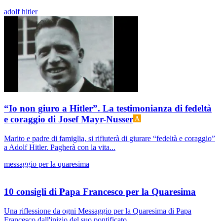
adolf hitler
“Io non giuro a Hitler”. La testimonianza di fedeltà
e coraggio di Josef Mayr-Nusser
Marito e padre di famiglia, si rifiuterà di giurare “fedeltà e coraggio”
a Adolf Hitler. Pagherà con la vita...
messaggio per la quaresima
10 consigli di Papa Francesco per la Quaresima
Una riflessione da ogni Messaggio per la Quaresima di Papa
Francesco dall'inizio del suo pontificato