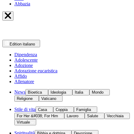
Abbazia
Edition
italiano
Dipendenza
Adolescente
Adozione
Adorazione eucaristica
Affido
Allenatore
News
Bioetica
Ideologia
Italia
Mondo
Religione
Vaticano
Stile di vita
Casa
Coppia
Famiglia
For Her &#038; For Him
Lavoro
Salute
Vecchiaia
Virtuale
Spiritualità
Bibbia e dottrina
Devozione