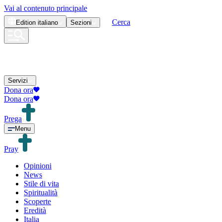
Vai al contenuto principale
Cerca
Edition
italiano
Sezioni
Servizi
Dona ora
Dona ora
Prega
Menu
Pray
Opinioni
News
Stile di vita
Spiritualità
Scoperte
Eredità
Italia