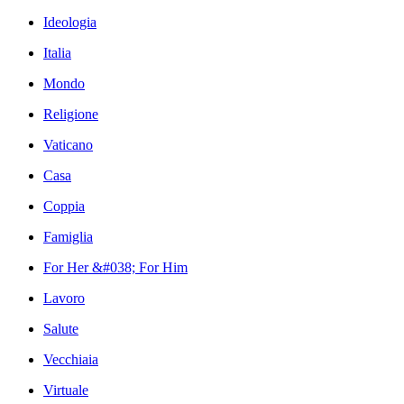
Ideologia
Italia
Mondo
Religione
Vaticano
Casa
Coppia
Famiglia
For Her &#038; For Him
Lavoro
Salute
Vecchiaia
Virtuale