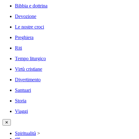
Bibbia e dottrina
Devozione
Le nostre croci
Preghiera
Riti
Tempo liturgico
Virtù cristiane
Divertimento
Santuari
Storia
Viaggi
✕
Spiritualità
>
riti