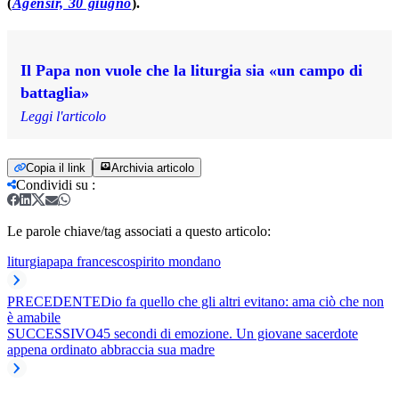
(
Agensir, 30 giugno
).
Il Papa non vuole che la liturgia sia «un campo di
battaglia»
Leggi l'articolo
Copia il link
Archivia articolo
Condividi su
:
Le parole chiave/tag associati a questo articolo:
liturgia
papa francesco
spirito mondano
PRECEDENTE
Dio fa quello che gli altri evitano: ama ciò che non
è amabile
SUCCESSIVO
45 secondi di emozione. Un giovane sacerdote
appena ordinato abbraccia sua madre