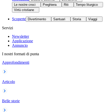
Le nostre croci
Preghiera
Riti
Tempo liturgico
Virtù cristiane
Scoperte
Divertimento
Santuari
Storia
Viaggi
Servizi
Newsletter
Applicazione
Annuncio
I nostri formati di punta
Approfondimenti
Articolo
Belle storie