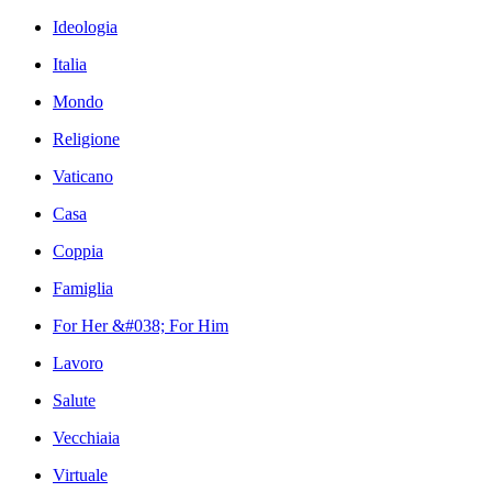
Ideologia
Italia
Mondo
Religione
Vaticano
Casa
Coppia
Famiglia
For Her &#038; For Him
Lavoro
Salute
Vecchiaia
Virtuale