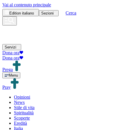
Vai al contenuto principale
Cerca
Edition
italiano
Sezioni
Servizi
Dona ora
Dona ora
Prega
Menu
Pray
Opinioni
News
Stile di vita
Spiritualità
Scoperte
Eredità
Italia