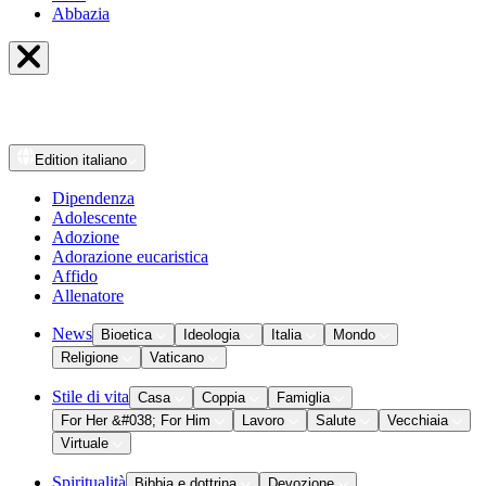
Abbazia
Edition
italiano
Dipendenza
Adolescente
Adozione
Adorazione eucaristica
Affido
Allenatore
News
Bioetica
Ideologia
Italia
Mondo
Religione
Vaticano
Stile di vita
Casa
Coppia
Famiglia
For Her &#038; For Him
Lavoro
Salute
Vecchiaia
Virtuale
Spiritualità
Bibbia e dottrina
Devozione