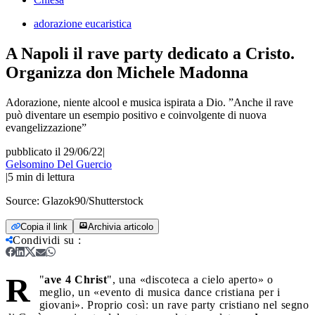
adorazione eucaristica
A Napoli il rave party dedicato a Cristo.
Organizza don Michele Madonna
Adorazione, niente alcool e musica ispirata a Dio. ”Anche il rave
può diventare un esempio positivo e coinvolgente di nuova
evangelizzazione”
pubblicato il 29/06/22
|
Gelsomino Del Guercio
|
5
min di lettura
Source:
Glazok90/Shutterstock
Copia il link
Archivia articolo
Condividi su
:
R
"
ave 4 Christ
", una «discoteca a cielo aperto» o
meglio, un «evento di musica dance cristiana per i
giovani». Proprio così: un rave party cristiano nel segno