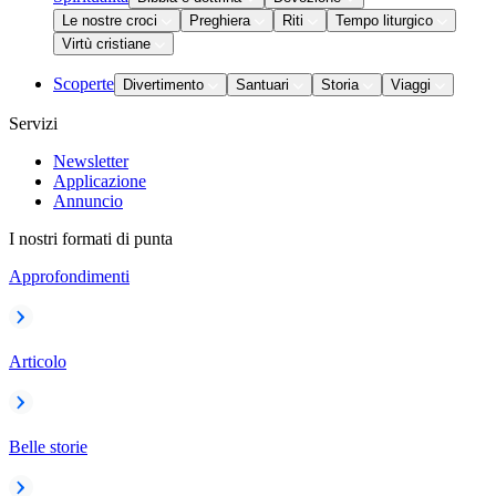
Le nostre croci
Preghiera
Riti
Tempo liturgico
Virtù cristiane
Scoperte
Divertimento
Santuari
Storia
Viaggi
Servizi
Newsletter
Applicazione
Annuncio
I nostri formati di punta
Approfondimenti
Articolo
Belle storie