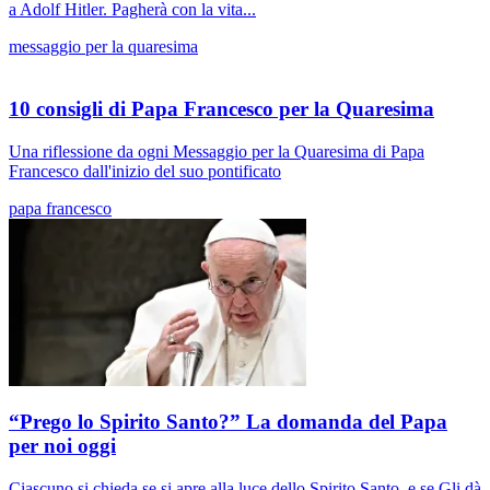
a Adolf Hitler. Pagherà con la vita...
messaggio per la quaresima
10 consigli di Papa Francesco per la Quaresima
Una riflessione da ogni Messaggio per la Quaresima di Papa
Francesco dall'inizio del suo pontificato
papa francesco
“Prego lo Spirito Santo?” La domanda del Papa
per noi oggi
Ciascuno si chieda se si apre alla luce dello Spirito Santo, e se Gli dà