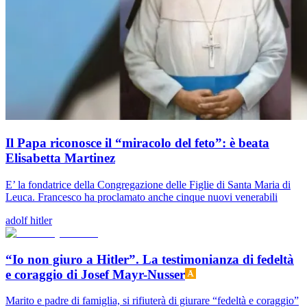
Il Papa riconosce il “miracolo del feto”: è beata
Elisabetta Martinez
E’ la fondatrice della Congregazione delle Figlie di Santa Maria di
Leuca. Francesco ha proclamato anche cinque nuovi venerabili
adolf hitler
“Io non giuro a Hitler”. La testimonianza di fedeltà
e coraggio di Josef Mayr-Nusser
Marito e padre di famiglia, si rifiuterà di giurare “fedeltà e coraggio”