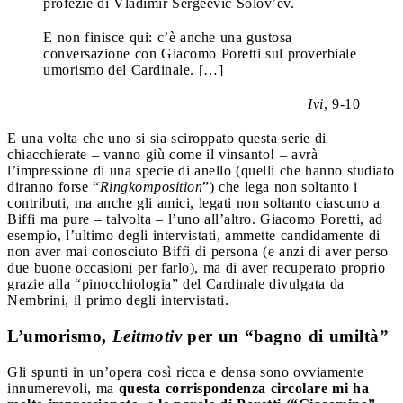
profezie di Vladimir Sergeevič Solov’ëv.
E non finisce qui: c’è anche una gustosa
conversazione con Giacomo Poretti sul proverbiale
umorismo del Cardinale. […]
Ivi
, 9-10
E una volta che uno si sia sciroppato questa serie di
chiacchierate – vanno giù come il vinsanto! – avrà
l’impressione di una specie di anello (quelli che hanno studiato
diranno forse “
Ringkomposition
”) che lega non soltanto i
contributi, ma anche gli amici, legati non soltanto ciascuno a
Biffi ma pure – talvolta – l’uno all’altro. Giacomo Poretti, ad
esempio, l’ultimo degli intervistati, ammette candidamente di
non aver mai conosciuto Biffi di persona (e anzi di aver perso
due buone occasioni per farlo), ma di aver recuperato proprio
grazie alla “pinocchiologia” del Cardinale divulgata da
Nembrini, il primo degli intervistati.
L’umorismo,
Leitmotiv
per un “bagno di umiltà”
Gli spunti in un’opera così ricca e densa sono ovviamente
innumerevoli, ma
questa corrispondenza circolare mi ha