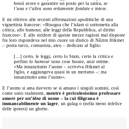
bensì avere e garantire un posto per la satira,
se
l’una e l’altra sono rettamente fondate e intese
.
E mi riferivo alle recenti affermazioni apodittiche di una
vignettista francese: «Bisogna che l’islam si sottometta alla
critica, allo humour, alle leggi della Repubblica, al diritto
francese». E allo stridore di queste mezze ragioni mal disposte
fra loro rispondeva nel mio cuore un distico di Nâzim Hikmet
– poeta turco, comunista, ateo – dedicato al figlio:
[…] certo, le leggi, certo lo Stato, certo la critica e
perfino lo
humour
sono cose buone, anzi ottime.
«Ma innanzitutto l’uomo – scriveva Hikmet al
figlio, e aggiungeva quasi in un merismo –: ma
innanzitutto
ama
l’uomo».
E l’uomo si ama davvero se si amano i singoli uomini, così
come sono realmente,
mentre è pericolosissimo professare
amore per un’
idea
di uomo – la cui filigrana è
immancabilmente un lager
, un gulag o (nella meno infelice
delle ipotesi) un ghetto.