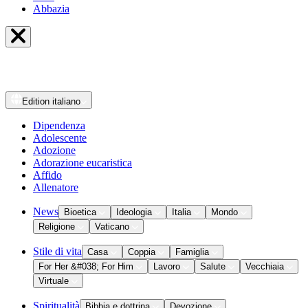
Abbazia
Edition
italiano
Dipendenza
Adolescente
Adozione
Adorazione eucaristica
Affido
Allenatore
News
Bioetica
Ideologia
Italia
Mondo
Religione
Vaticano
Stile di vita
Casa
Coppia
Famiglia
For Her &#038; For Him
Lavoro
Salute
Vecchiaia
Virtuale
Spiritualità
Bibbia e dottrina
Devozione