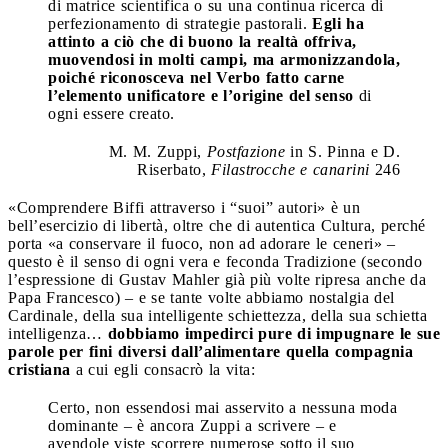
di matrice scientifica o su una continua ricerca di
perfezionamento di strategie pastorali.
Egli ha
attinto a ciò che di buono la realtà offriva,
muovendosi in molti campi, ma armonizzandola,
poiché riconosceva nel Verbo fatto carne
l’elemento unificatore e l’origine del senso
di
ogni essere creato.
M. M. Zuppi,
Postfazione
in S. Pinna e D.
Riserbato,
Filastrocche e canarini
246
«Comprendere Biffi attraverso i “suoi” autori» è un
bell’esercizio di libertà, oltre che di autentica Cultura, perché
porta «a conservare il fuoco, non ad adorare le ceneri» –
questo è il senso di ogni vera e feconda Tradizione (secondo
l’espressione di Gustav Mahler già più volte ripresa anche da
Papa Francesco) – e se tante volte abbiamo nostalgia del
Cardinale, della sua intelligente schiettezza, della sua schietta
intelligenza…
dobbiamo impedirci pure di impugnare le sue
parole per fini diversi dall’alimentare quella compagnia
cristiana
a cui egli consacrò la vita:
Certo, non essendosi mai asservito a nessuna moda
dominante – è ancora Zuppi a scrivere – e
avendole viste scorrere numerose sotto il suo