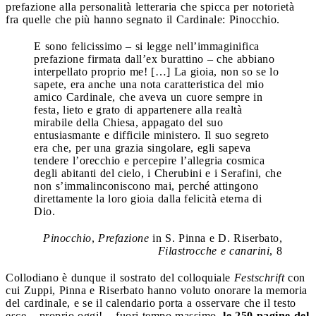
prefazione alla personalità letteraria che spicca per notorietà
fra quelle che più hanno segnato il Cardinale: Pinocchio.
E sono felicissimo – si legge nell’immaginifica
prefazione firmata dall’ex burattino – che abbiano
interpellato proprio me! […] La gioia, non so se lo
sapete, era anche una nota caratteristica del mio
amico Cardinale, che aveva un cuore sempre in
festa, lieto e grato di appartenere alla realtà
mirabile della Chiesa, appagato del suo
entusiasmante e difficile ministero. Il suo segreto
era che, per una grazia singolare, egli sapeva
tendere l’orecchio e percepire l’allegria cosmica
degli abitanti del cielo, i Cherubini e i Serafini, che
non s’immalinconiscono mai, perché attingono
direttamente la loro gioia dalla felicità eterna di
Dio.
Pinocchio
,
Prefazione
in S. Pinna e D. Riserbato,
Filastrocche e canarini
, 8
Collodiano è dunque il sostrato del colloquiale
Festschrift
con
cui Zuppi, Pinna e Riserbato hanno voluto onorare la memoria
del cardinale, e se il calendario porta a osservare che il testo
esce – proprio oggi! – fuori tempo massimo,
le 250 pagine del