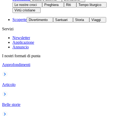
Le nostre croci
Preghiera
Riti
Tempo liturgico
Virtù cristiane
Scoperte
Divertimento
Santuari
Storia
Viaggi
Servizi
Newsletter
Applicazione
Annuncio
I nostri formati di punta
Approfondimenti
Articolo
Belle storie