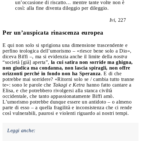
un’occasione di riscatto… mentre tante volte non è
così: alla fine diventa dileggio per dileggio.
Ivi
, 227
Per un’auspicata rinascenza europea
E qui non solo si sprigiona una dimensione trascendente e
perfino teologica dell’umorismo – «riesce bene solo a Dio»,
diceva Biffi –, ma si evidenzia anche il limite della
nostra
“società [già] aperta”,
la cui satira non sorride ma ghigna,
non giudica ma condanna, non lascia spiragli, non offre
orizzonti perché in fondo non ha Speranza
. E di che
potrebbe mai sorridere? «Ritorni solo se / cambia tutto tranne
te»: sono le parole che
Takagi e Ketra
hanno fatto cantare a
Elisa, e che potrebbero rivolgersi alla stanca civiltà
occidentale, che tanto appassionatamente Biffi amò.
L’umorismo potrebbe dunque essere un antidoto – o almeno
parte di esso – a quella fragilità e inconsistenza che ci rende
così vulnerabili, paurosi e violenti riguardo ai nostri tempi.
Leggi anche: