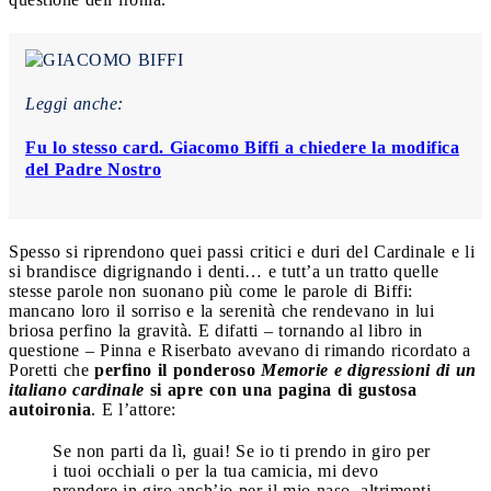
Leggi anche:
Fu lo stesso card. Giacomo Biffi a chiedere la modifica
del Padre Nostro
Spesso si riprendono quei passi critici e duri del Cardinale e li
si brandisce digrignando i denti… e tutt’a un tratto quelle
stesse parole non suonano più come le parole di Biffi:
mancano loro il sorriso e la serenità che rendevano in lui
briosa perfino la gravità. E difatti – tornando al libro in
questione – Pinna e Riserbato avevano di rimando ricordato a
Poretti che
perfino il ponderoso
Memorie e digressioni di un
italiano cardinale
si apre con una pagina di gustosa
autoironia
. E l’attore:
Se non parti da lì, guai! Se io ti prendo in giro per
i tuoi occhiali o per la tua camicia, mi devo
prendere in giro anch’io per il mio naso, altrimenti