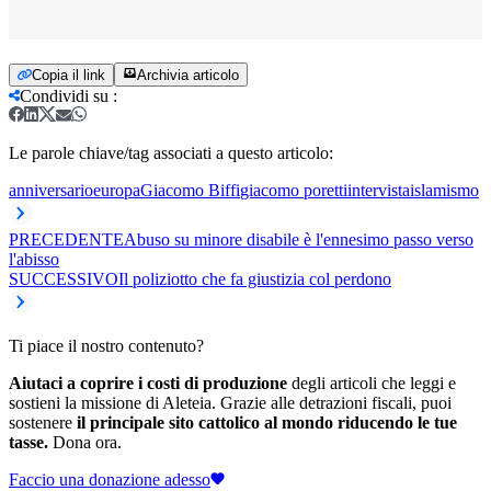
Copia il link
Archivia articolo
Condividi su
:
Le parole chiave/tag associati a questo articolo:
anniversario
europa
Giacomo Biffi
giacomo poretti
intervista
islamismo
PRECEDENTE
Abuso su minore disabile è l'ennesimo passo verso
l'abisso
SUCCESSIVO
Il poliziotto che fa giustizia col perdono
Ti piace il nostro contenuto?
Aiutaci a coprire i costi di produzione
degli articoli che leggi e
sostieni la missione di Aleteia. Grazie alle detrazioni fiscali, puoi
sostenere
il principale sito cattolico al mondo riducendo le tue
tasse.
Dona ora.
Faccio una donazione adesso