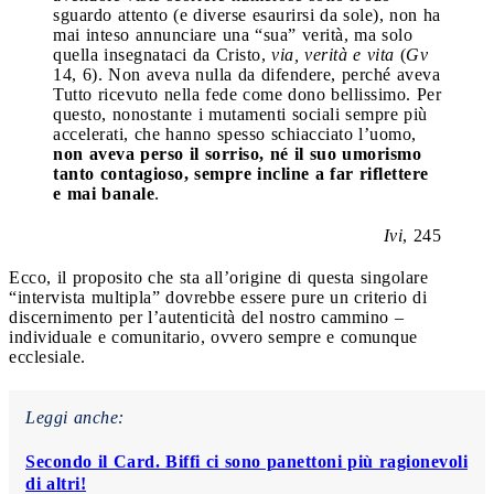
sguardo attento (e diverse esaurirsi da sole), non ha
mai inteso annunciare una “sua” verità, ma solo
quella insegnataci da Cristo,
via, verità e vita
(
Gv
14, 6). Non aveva nulla da difendere, perché aveva
Tutto ricevuto nella fede come dono bellissimo. Per
questo, nonostante i mutamenti sociali sempre più
accelerati, che hanno spesso schiacciato l’uomo,
non aveva perso il sorriso, né il suo umorismo
tanto contagioso, sempre incline a far riflettere
e mai banale
.
Ivi
, 245
Ecco, il proposito che sta all’origine di questa singolare
“intervista multipla” dovrebbe essere pure un criterio di
discernimento per l’autenticità del nostro cammino –
individuale e comunitario, ovvero sempre e comunque
ecclesiale.
Leggi anche:
Secondo il Card. Biffi ci sono panettoni più ragionevoli
di altri!