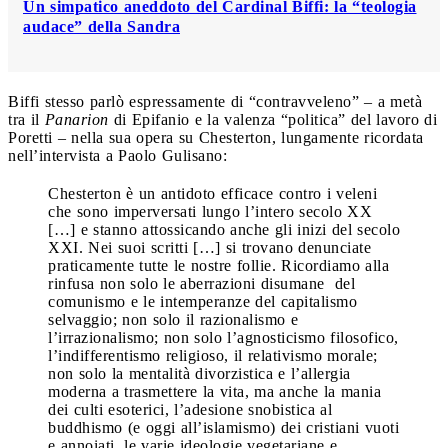
Un simpatico aneddoto del Cardinal Biffi: la “teologia
audace” della Sandra
Biffi stesso parlò espressamente di “contravveleno” – a metà
tra il
Panarion
di Epifanio e la valenza “politica” del lavoro di
Poretti – nella sua opera su Chesterton, lungamente ricordata
nell’intervista a Paolo Gulisano:
Chesterton è un antidoto efficace contro i veleni
che sono imperversati lungo l’intero secolo XX
[…] e stanno attossicando anche gli inizi del secolo
XXI. Nei suoi scritti […] si trovano denunciate
praticamente tutte le nostre follie. Ricordiamo alla
rinfusa non solo le aberrazioni disumane
del
comunismo e le intemperanze del capitalismo
selvaggio; non solo il razionalismo e
l’irrazionalismo; non solo l’agnosticismo filosofico,
l’indifferentismo religioso, il relativismo morale;
non solo la mentalità divorzistica e l’allergia
moderna a trasmettere la vita, ma anche la mania
dei culti esoterici, l’adesione snobistica al
buddhismo (e oggi all’islamismo) dei cristiani vuoti
e annoiati, le varie ideologie vegetariane e