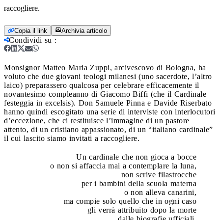
raccogliere.
Copia il link
Archivia articolo
Condividi su
:
Monsignor Matteo Maria Zuppi, arcivescovo di Bologna, ha
voluto che due giovani teologi milanesi (uno sacerdote, l’altro
laico) preparassero qualcosa per celebrare efficacemente il
novantesimo compleanno di Giacomo Biffi (che il Cardinale
festeggia in excelsis). Don Samuele Pinna e Davide Riserbato
hanno quindi escogitato una serie di interviste con interlocutori
d’eccezione, che ci restituisce l’immagine di un pastore
attento, di un cristiano appassionato, di un “italiano cardinale”
il cui lascito siamo invitati a raccogliere.
Un cardinale che non gioca a bocce
o non si affaccia mai a contemplare la luna,
non scrive filastrocche
per i bambini della scuola materna
o non alleva canarini,
ma compie solo quello che in ogni caso
gli verrà attribuito dopo la morte
dalle biografie ufficiali,