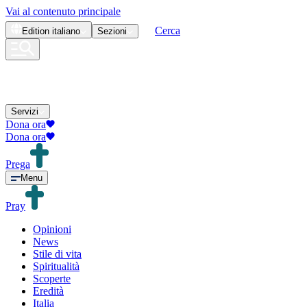
Vai al contenuto principale
Cerca
Edition
italiano
Sezioni
Servizi
Dona ora
Dona ora
Prega
Menu
Pray
Opinioni
News
Stile di vita
Spiritualità
Scoperte
Eredità
Italia