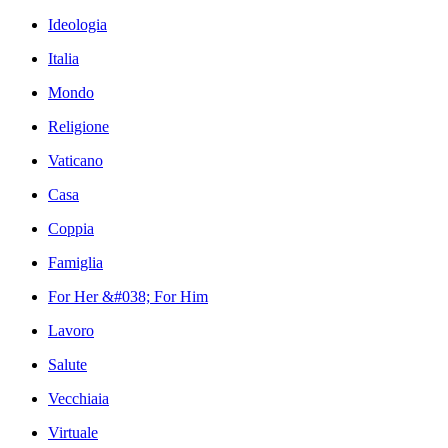
Ideologia
Italia
Mondo
Religione
Vaticano
Casa
Coppia
Famiglia
For Her &#038; For Him
Lavoro
Salute
Vecchiaia
Virtuale