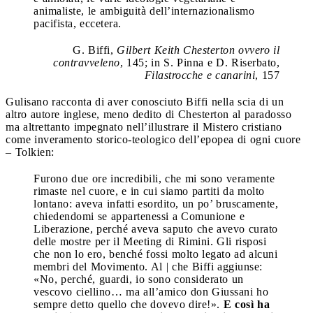
animaliste, le ambiguità dell’internazionalismo
pacifista, eccetera.
G. Biffi,
Gilbert Keith Chesterton ovvero il
contravveleno
, 145; in S. Pinna e D. Riserbato,
Filastrocche e canarini
, 157
Gulisano racconta di aver conosciuto Biffi nella scia di un
altro autore inglese, meno dedito di Chesterton al paradosso
ma altrettanto impegnato nell’illustrare il Mistero cristiano
come inveramento storico-teologico dell’epopea di ogni cuore
– Tolkien:
Furono due ore incredibili, che mi sono veramente
rimaste nel cuore, e in cui siamo partiti da molto
lontano: aveva infatti esordito, un po’ bruscamente,
chiedendomi se appartenessi a Comunione e
Liberazione, perché aveva saputo che avevo curato
delle mostre per il Meeting di Rimini. Gli risposi
che non lo ero, benché fossi molto legato ad alcuni
membri del Movimento. Al | che Biffi aggiunse:
«No, perché, guardi, io sono considerato un
vescovo ciellino… ma all’amico don Giussani ho
sempre detto quello che dovevo dire!».
E così ha