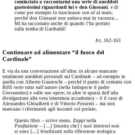
cominciato a raccontarmi una serie di aneddoti
gustosissimi riguardanti lui e don Giussani
, e di
come per esempio lo trascinasse con sé al mare,
perché don Giussani non andava mai in vacanza…
Mi ha raccontato anche di quando l’ha portato
sulla tomba di Garibaldi!
Ivi
, 162-163
Continuare ad alimentare “il fuoco del
Cardinale”
E via da una conversazione all’altra: in alcune mancano
totalmente aneddoti personali sul Cardinale – ad esempio in
quella con Alberto Guareschi – perché il punto di contatto con
Biffi verte tutto sull’autore (nella fattispecie il padre
Giovannino) e sulle sue opere; in altre si spazia dall’alta
divulgazione alla vera letteratura accademica – è il caso di
Alessandro Ghisalberti e di Vittorio Possenti – ma non
mancano i riferimenti agli incontri col prelato.
Questo libro – scrive mons. Zuppi nella
Postfazione
– […] [mostra che] i suoi interessi non
si sono […] fossilizzati sulla riflessione teologica