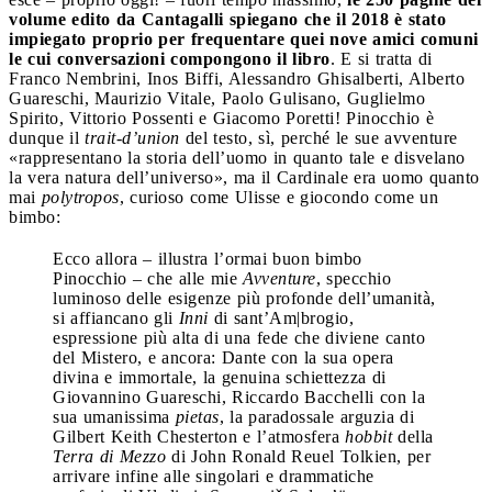
volume edito da Cantagalli spiegano che il 2018 è stato
impiegato proprio per frequentare quei nove amici comuni
le cui conversazioni compongono il libro
. E si tratta di
Franco Nembrini, Inos Biffi, Alessandro Ghisalberti, Alberto
Guareschi, Maurizio Vitale, Paolo Gulisano, Guglielmo
Spirito, Vittorio Possenti e Giacomo Poretti! Pinocchio è
dunque il
trait-d’union
del testo, sì, perché le sue avventure
«rappresentano la storia dell’uomo in quanto tale e disvelano
la vera natura dell’universo», ma il Cardinale era uomo quanto
mai
polytropos
, curioso come Ulisse e giocondo come un
bimbo:
Ecco allora – illustra l’ormai buon bimbo
Pinocchio – che alle mie
Avventure
, specchio
luminoso delle esigenze più profonde dell’umanità,
si affiancano gli
Inni
di sant’Am|brogio,
espressione più alta di una fede che diviene canto
del Mistero, e ancora: Dante con la sua opera
divina e immortale, la genuina schiettezza di
Giovannino Guareschi, Riccardo Bacchelli con la
sua umanissima
pietas
, la paradossale arguzia di
Gilbert Keith Chesterton e l’atmosfera
hobbit
della
Terra di Mezzo
di John Ronald Reuel Tolkien, per
arrivare infine alle singolari e drammatiche