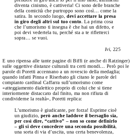
diventa cinismo, è cattiveria! Ci sono delle branche
della comicità che purtroppo sono così… come la
satira. In secondo luogo,
devi accettare la presa
in giro degli altri sul tuo conto
. La prima cosa
che l’umorismo ti insegna è che hai un difetto, e
poi devi vedertela tu, perché sta a te rifletterci
sopra… se vuoi.
Ivi
, 225
E uno ripensa alle tante pagine di Biffi (e anche di Ratzinger)
sulle oggettive distanze culturali tra certi mondi… Però poi le
parole di Poretti accennano a un rovescio della medaglia;
quando infatti Pinna e Riserbato gli citano le parole del
compianto cardinal Caffarra sull’umorismo come
«atteggiamento dialettico proprio di colui che si tiene
interiormente distaccato dal finito, ma non rifiuta di
condividerne la realtà», Poretti replica:
L’umorismo è giudicante, per forza! Esprime cioè
un giudizio,
però anche laddove il bersaglio sia,
per così dire, “cattivo” – non so come definirlo
– gli si deve concedere una seconda possibilità
,
una sorta di via d’uscita, una certa benevolenza,