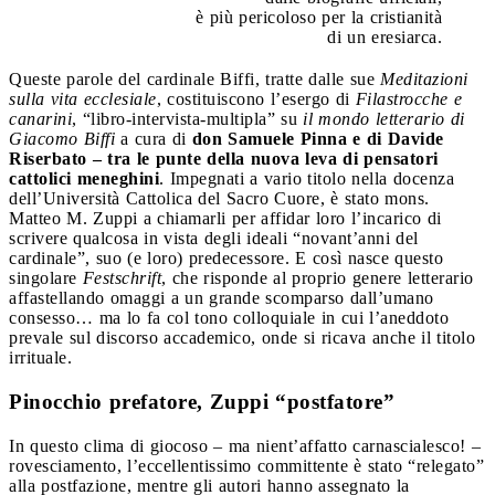
è più pericoloso per la cristianità
di un eresiarca.
Queste parole del cardinale Biffi, tratte dalle sue
Meditazioni
sulla vita ecclesiale
, costituiscono l’esergo di
Filastrocche e
canarini
, “libro-intervista-multipla” su
il mondo letterario di
Giacomo Biffi
a cura di
don Samuele Pinna e di Davide
Riserbato – tra le punte della nuova leva di pensatori
cattolici meneghini
. Impegnati a vario titolo nella docenza
dell’Università Cattolica del Sacro Cuore, è stato mons.
Matteo M. Zuppi a chiamarli per affidar loro l’incarico di
scrivere qualcosa in vista degli ideali “novant’anni del
cardinale”, suo (e loro) predecessore. E così nasce questo
singolare
Festschrift
, che risponde al proprio genere letterario
affastellando omaggi a un grande scomparso dall’umano
consesso… ma lo fa col tono colloquiale in cui l’aneddoto
prevale sul discorso accademico, onde si ricava anche il titolo
irrituale.
Pinocchio prefatore, Zuppi “postfatore”
In questo clima di giocoso – ma nient’affatto carnascialesco! –
rovesciamento, l’eccellentissimo committente è stato “relegato”
alla postfazione, mentre gli autori hanno assegnato la