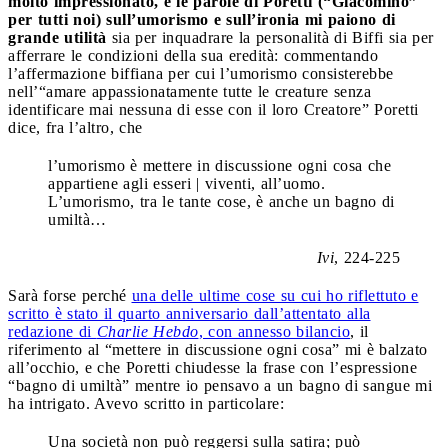
molto impressionato, e le parole di Poretti (“Giacomino”
per tutti noi) sull’umorismo e sull’ironia mi paiono di
grande utilità
sia per inquadrare la personalità di Biffi sia per
afferrare le condizioni della sua eredità: commentando
l’affermazione biffiana per cui l’umorismo consisterebbe
nell’“amare appassionatamente tutte le creature senza
identificare mai nessuna di esse con il loro Creatore” Poretti
dice, fra l’altro, che
l’umorismo è mettere in discussione ogni cosa che
appartiene agli esseri | viventi, all’uomo.
L’umorismo, tra le tante cose, è anche un bagno di
umiltà…
Ivi
, 224-225
Sarà forse perché
una delle ultime cose su cui ho riflettuto e
scritto è stato il quarto anniversario dall’attentato alla
redazione di
Charlie Hebdo
, con annesso bilancio
, il
riferimento al “mettere in discussione ogni cosa” mi è balzato
all’occhio, e che Poretti chiudesse la frase con l’espressione
“bagno di umiltà” mentre io pensavo a un bagno di sangue mi
ha intrigato. Avevo scritto in particolare:
Una società non può reggersi sulla satira; può