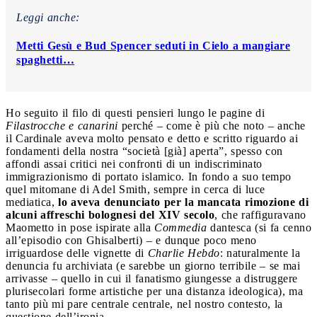
Leggi anche:
Metti Gesù e Bud Spencer seduti in Cielo a mangiare
spaghetti…
Ho seguito il filo di questi pensieri lungo le pagine di
Filastrocche e canarini
perché – come è più che noto – anche
il Cardinale aveva molto pensato e detto e scritto riguardo ai
fondamenti della nostra “società [già] aperta”, spesso con
affondi assai critici nei confronti di un indiscriminato
immigrazionismo di portato islamico. In fondo a suo tempo
quel mitomane di Adel Smith, sempre in cerca di luce
mediatica,
lo aveva denunciato per la mancata rimozione di
alcuni affreschi bolognesi del XIV secolo
, che raffiguravano
Maometto in pose ispirate alla
Commedia
dantesca (si fa cenno
all’episodio con Ghisalberti) – e dunque poco meno
irriguardose delle vignette di
Charlie Hebdo
: naturalmente la
denuncia fu archiviata (e sarebbe un giorno terribile – se mai
arrivasse – quello in cui il fanatismo giungesse a distruggere
plurisecolari forme artistiche per una distanza ideologica), ma
tanto più mi pare centrale centrale, nel nostro contesto, la
questione dell’ironia.