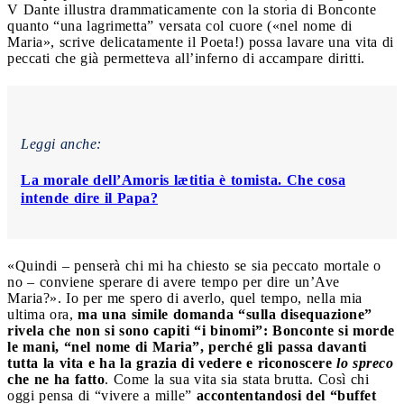
V Dante illustra drammaticamente con la storia di Bonconte
quanto “una lagrimetta” versata col cuore («nel nome di
Maria», scrive delicatamente il Poeta!) possa lavare una vita di
peccati che già permetteva all’inferno di accampare diritti.
Leggi anche:
La morale dell’Amoris lætitia è tomista. Che cosa
intende dire il Papa?
«Quindi – penserà chi mi ha chiesto se sia peccato mortale o
no – conviene sperare di avere tempo per dire un’Ave
Maria?». Io per me spero di averlo, quel tempo, nella mia
ultima ora,
ma una simile domanda “sulla disequazione”
rivela che non si sono capiti “i binomi”: Bonconte si morde
le mani, “nel nome di Maria”, perché gli passa davanti
tutta la vita e ha la grazia di vedere e riconoscere
lo spreco
che ne ha fatto
. Come la sua vita sia stata brutta. Così chi
oggi pensa di “vivere a mille”
accontentandosi del “buffet