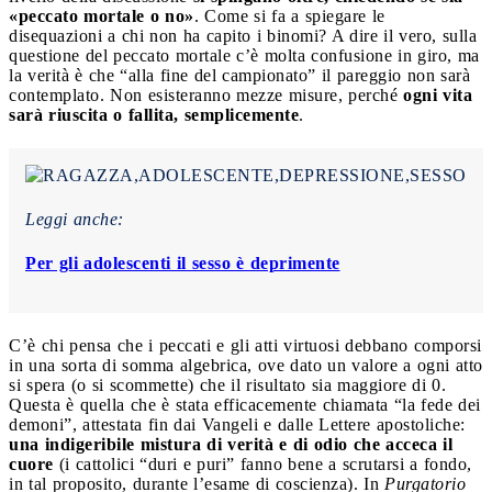
«peccato mortale o no»
. Come si fa a spiegare le
disequazioni a chi non ha capito i binomi? A dire il vero, sulla
questione del peccato mortale c’è molta confusione in giro, ma
la verità è che “alla fine del campionato” il pareggio non sarà
contemplato. Non esisteranno mezze misure, perché
ogni vita
sarà riuscita o fallita, semplicemente
.
Leggi anche:
Per gli adolescenti il sesso è deprimente
C’è chi pensa che i peccati e gli atti virtuosi debbano comporsi
in una sorta di somma algebrica, ove dato un valore a ogni atto
si spera (o si scommette) che il risultato sia maggiore di 0.
Questa è quella che è stata efficacemente chiamata “la fede dei
demoni”, attestata fin dai Vangeli e dalle Lettere apostoliche:
una indigeribile mistura di verità e di odio che acceca il
cuore
(i cattolici “duri e puri” fanno bene a scrutarsi a fondo,
in tal proposito, durante l’esame di coscienza). In
Purgatorio