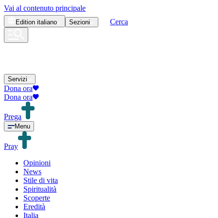
Vai al contenuto principale
Cerca
Edition
italiano
Sezioni
Servizi
Dona ora
Dona ora
Prega
Menu
Pray
Opinioni
News
Stile di vita
Spiritualità
Scoperte
Eredità
Italia