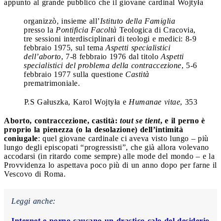
appunto al grande pubblico che il giovane cardinal Wojtyła
organizzò, insieme all’
Istituto della Famiglia
presso la
Pontificia Facoltà
Teologica di Cracovia,
tre sessioni interdisciplinari di teologi e medici: 8-9
febbraio 1975, sul tema
Aspetti specialistici
dell’aborto
, 7-8 febbraio 1976 dal titolo
Aspetti
specialistici del problema della contraccezione
, 5-6
febbraio 1977 sulla questione
Castità
prematrimoniale.
P.S Gałuszka, Karol Wojtyła e
Humanae vitae
, 353
Aborto, contraccezione, castità:
tout se tient
, e il perno è
proprio la pienezza (o la desolazione) dell’intimità
coniugale
: quel giovane cardinale ci aveva visto lungo – più
lungo degli episcopati “progressisti”, che già allora volevano
accodarsi (in ritardo come sempre) alle mode del mondo – e la
Provvidenza lo aspettava poco più di un anno dopo per farne il
Vescovo di Roma.
Leggi anche:
Internet e porno causano un drastico calo del desiderio