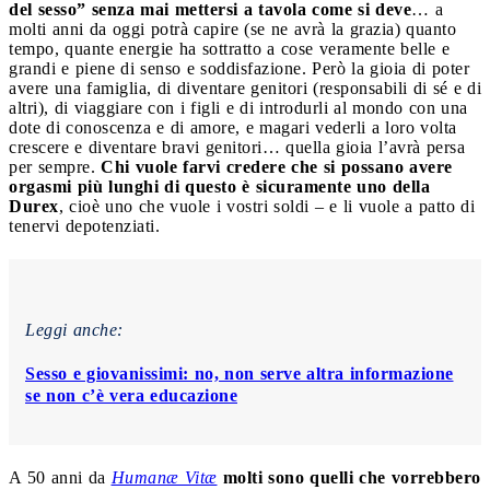
del sesso” senza mai mettersi a tavola come si deve
… a
molti anni da oggi potrà capire (se ne avrà la grazia) quanto
tempo, quante energie ha sottratto a cose veramente belle e
grandi e piene di senso e soddisfazione. Però la gioia di poter
avere una famiglia, di diventare genitori (responsabili di sé e di
altri), di viaggiare con i figli e di introdurli al mondo con una
dote di conoscenza e di amore, e magari vederli a loro volta
crescere e diventare bravi genitori… quella gioia l’avrà persa
per sempre.
Chi vuole farvi credere che si possano avere
orgasmi più lunghi di questo è sicuramente uno della
Durex
, cioè uno che vuole i vostri soldi – e li vuole a patto di
tenervi depotenziati.
Leggi anche:
Sesso e giovanissimi: no, non serve altra informazione
se non c’è vera educazione
A 50 anni da
Humanæ Vitæ
molti sono quelli che vorrebbero