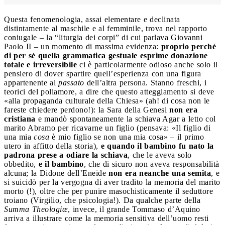
Questa fenomenologia, assai elementare e declinata
distintamente al maschile e al femminile, trova nel rapporto
coniugale – la “liturgia dei corpi” di cui parlava Giovanni
Paolo II – un momento di massima evidenza:
proprio perché
di per sé quella grammatica gestuale esprime donazione
totale e irreversibile
ci è particolarmente odioso anche solo il
pensiero di dover spartire quell’esperienza con una figura
appartenente al
passato
dell’altra persona. Stanno freschi, i
teorici del poliamore, a dire che questo atteggiamento si deve
«alla propaganda culturale della Chiesa» (ah! di cosa non le
fareste chiedere perdono!): la Sara della Genesi
non era
cristiana
e mandò spontaneamente la schiava Agar a letto col
marito Abramo per ricavarne un figlio (pensava: «Il figlio di
una mia
cosa
è mio figlio se non una mia cosa» – il primo
utero in affitto della storia),
e quando il bambino fu nato la
padrona prese a odiare la schiava
, che le aveva solo
obbedito,
e il bambino
, che di sicuro non aveva responsabilità
alcuna; la Didone dell’Eneide
non era neanche una semita
, e
si suicidò per la vergogna di aver tradito la memoria del marito
morto (!), oltre che per punire masochisticamente il seduttore
troiano (Virgilio, che psicologia!). Da qualche parte della
Summa Theologiæ
, invece, il grande Tommaso d’Aquino
arriva a illustrare come la memoria sensitiva dell’uomo resti