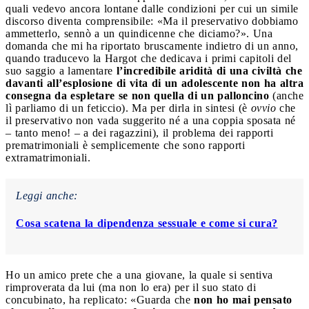
quali vedevo ancora lontane dalle condizioni per cui un simile
discorso diventa comprensibile: «Ma il preservativo dobbiamo
ammetterlo, sennò a un quindicenne che diciamo?». Una
domanda che mi ha riportato bruscamente indietro di un anno,
quando traducevo la Hargot che dedicava i primi capitoli del
suo saggio a lamentare
l’incredibile aridità di una civiltà che
davanti all’esplosione di vita di un adolescente non ha altra
consegna da espletare se non quella di un palloncino
(anche
lì parliamo di un feticcio). Ma per dirla in sintesi (è
ovvio
che
il preservativo non vada suggerito né a una coppia sposata né
– tanto meno! – a dei ragazzini), il problema dei rapporti
prematrimoniali è semplicemente che sono rapporti
extramatrimoniali.
Leggi anche:
Cosa scatena la dipendenza sessuale e come si cura?
Ho un amico prete che a una giovane, la quale si sentiva
rimproverata da lui (ma non lo era) per il suo stato di
concubinato, ha replicato: «Guarda che
non ho mai pensato