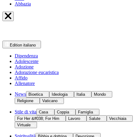
Abbazia
Edition
italiano
Dipendenza
Adolescente
Adozione
Adorazione eucaristica
Affido
Allenatore
News
Bioetica
Ideologia
Italia
Mondo
Religione
Vaticano
Stile di vita
Casa
Coppia
Famiglia
For Her &#038; For Him
Lavoro
Salute
Vecchiaia
Virtuale
Spiritualità
Bibbia e dottrina
Devozione