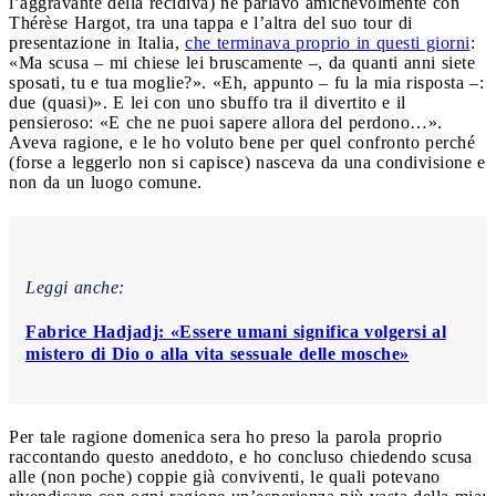
l’aggravante della recidiva) ne parlavo amichevolmente con
Thérèse Hargot, tra una tappa e l’altra del suo tour di
presentazione in Italia,
che terminava proprio in questi giorni
:
«Ma scusa – mi chiese lei bruscamente –, da quanti anni siete
sposati, tu e tua moglie?». «Eh, appunto – fu la mia risposta –:
due (quasi)». E lei con uno sbuffo tra il divertito e il
pensieroso: «E che ne puoi sapere allora del perdono…».
Aveva ragione, e le ho voluto bene per quel confronto perché
(forse a leggerlo non si capisce) nasceva da una condivisione e
non da un luogo comune.
Leggi anche:
Fabrice Hadjadj: «Essere umani significa volgersi al
mistero di Dio o alla vita sessuale delle mosche»
Per tale ragione domenica sera ho preso la parola proprio
raccontando questo aneddoto, e ho concluso chiedendo scusa
alle (non poche) coppie già conviventi, le quali potevano