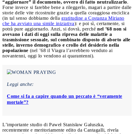
“aggiornare” il documento, ovvero di fatto neutralizzarlo
.
Forse invece si farebbe bene a rileggerlo, magari a partire dalle
storie delle vite ricostruite grazie a quella coraggiosa enciclica
(in tal senso dobbiamo della
gratitudine a Costanza Miriano
che ha avviato una simile iniziativa
): e poi sì, certamente, si
potrà pure aggiornarlo. Anzi, si dovrà, perché
nel ’68 non si
avevano i dati di oggi sulla ripresa delle malattie a
trasmissione sessuale, sul combinato disposto di aborto alle
stelle, inverno demografico e crollo del desiderio nella
popolazione
(nel ’68 il Viagra l’avrebbero venduto ai
novantenni, oggi lo vendono ai quarantenni).
Leggi anche:
Come si fa a capire quando un peccato è “veramente
mortale”?
L’importante studio di Paweł Stanisław Gałuszka,
recentemente e meritoriamente edito da Cantagalli, rivela