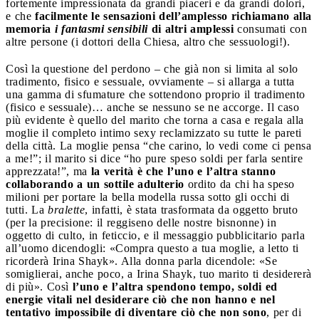
fortemente impressionata da grandi piaceri e da grandi dolori,
e che
facilmente le sensazioni dell’amplesso richiamano alla
memoria
i fantasmi sensibili
di altri amplessi
consumati con
altre persone (i dottori della Chiesa, altro che sessuologi!).
Così la questione del perdono – che già non si limita al solo
tradimento, fisico e sessuale, ovviamente – si allarga a tutta
una gamma di sfumature che sottendono proprio il tradimento
(fisico e sessuale)… anche se nessuno se ne accorge. Il caso
più evidente è quello del marito che torna a casa e regala alla
moglie il completo intimo sexy reclamizzato su tutte le pareti
della città. La moglie pensa “che carino, lo vedi come ci pensa
a me!”; il marito si dice “ho pure speso soldi per farla sentire
apprezzata!”, ma
la verità è che l’uno e l’altra stanno
collaborando a un sottile adulterio
ordito da chi ha speso
milioni per portare la bella modella russa sotto gli occhi di
tutti. La
bralette
, infatti, è stata trasformata da oggetto bruto
(per la precisione: il reggiseno delle nostre bisnonne) in
oggetto di culto, in feticcio, e il messaggio pubblicitario parla
all’uomo dicendogli: «Compra questo a tua moglie, a letto ti
ricorderà Irina Shayk». Alla donna parla dicendole: «Se
somiglierai, anche poco, a Irina Shayk, tuo marito ti desidererà
di più». Così
l’uno e l’altra spendono tempo, soldi ed
energie vitali nel desiderare ciò che non hanno e nel
tentativo impossibile di diventare ciò che non sono
, per di