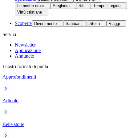
Le nostre croci
Preghiera
Riti
Tempo liturgico
Virtù cristiane
Scoperte
Divertimento
Santuari
Storia
Viaggi
Servizi
Newsletter
Applicazione
Annuncio
I nostri formati di punta
Approfondimenti
Articolo
Belle storie