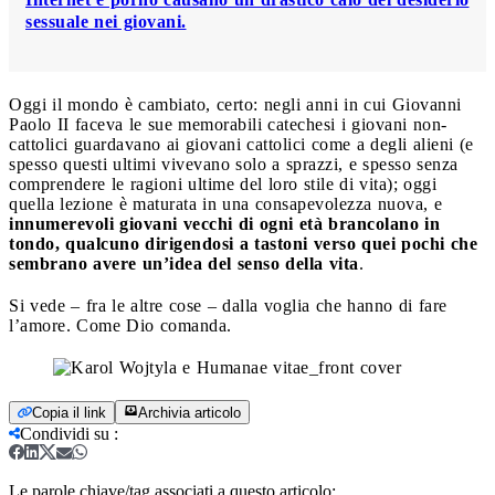
sessuale nei giovani.
Oggi il mondo è cambiato, certo: negli anni in cui Giovanni
Paolo II faceva le sue memorabili catechesi i giovani non-
cattolici guardavano ai giovani cattolici come a degli alieni (e
spesso questi ultimi vivevano solo a sprazzi, e spesso senza
comprendere le ragioni ultime del loro stile di vita); oggi
quella lezione è maturata in una consapevolezza nuova, e
innumerevoli giovani vecchi di ogni età brancolano in
tondo, qualcuno dirigendosi a tastoni verso quei pochi che
sembrano avere un’idea del senso della vita
.
Si vede – fra le altre cose – dalla voglia che hanno di fare
l’amore. Come Dio comanda.
Copia il link
Archivia articolo
Condividi su
:
Le parole chiave/tag associati a questo articolo: