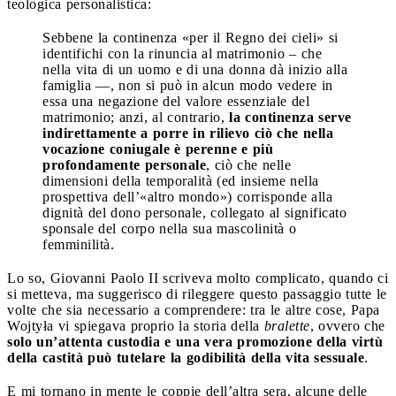
teologica personalistica:
Sebbene la continenza «per il Regno dei cieli» si
identifichi con la rinuncia al matrimonio – che
nella vita di un uomo e di una donna dà inizio alla
famiglia —, non si può in alcun modo vedere in
essa una negazione del valore essenziale del
matrimonio; anzi, al contrario,
la continenza serve
indirettamente a porre in rilievo ciò che nella
vocazione coniugale è perenne e più
profondamente personale
, ciò che nelle
dimensioni della temporalità (ed insieme nella
prospettiva dell’«altro mondo») corrisponde alla
dignità del dono personale, collegato al significato
sponsale del corpo nella sua mascolinità o
femminilità.
Lo so, Giovanni Paolo II scriveva molto complicato, quando ci
si metteva, ma suggerisco di rileggere questo passaggio tutte le
volte che sia necessario a comprendere: tra le altre cose, Papa
Wojtyła vi spiegava proprio la storia della
bralette
, ovvero che
solo un’attenta custodia e una vera promozione della virtù
della castità può tutelare la godibilità della vita sessuale
.
E mi tornano in mente le coppie dell’altra sera, alcune delle