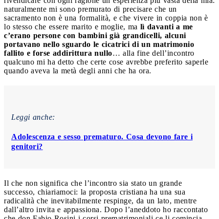
rivendicare con ogni ragione un’esperienza più vasta della mia:
naturalmente mi sono premurato di precisare che un
sacramento non è una formalità, e che vivere in coppia non è
lo stesso che essere marito e moglie, ma
lì davanti a me
c’erano persone con bambini già grandicelli, alcuni
portavano nello sguardo le cicatrici di un matrimonio
fallito e forse addirittura nullo
… alla fine dell’incontro
qualcuno mi ha detto che certe cose avrebbe preferito saperle
quando aveva la metà degli anni che ha ora.
Leggi anche:
Adolescenza e sesso prematuro. Cosa devono fare i
genitori?
Il che non significa che l’incontro sia stato un grande
successo, chiariamoci: la proposta cristiana ha una sua
radicalità che inevitabilmente respinge, da un lato, mentre
dall’altro invita e appassiona. Dopo l’aneddoto ho raccontato
che don Fabio Rosini i corsi prematrimoniali ce li comincia,