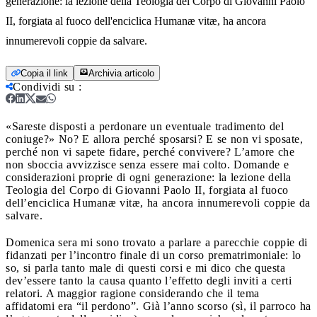
generazione: la lezione della Teologia del Corpo di Giovanni Paolo
II, forgiata al fuoco dell'enciclica Humanæ vitæ, ha ancora
innumerevoli coppie da salvare.
Copia il link
Archivia articolo
Condividi su
:
«Sareste disposti a perdonare un eventuale tradimento del
coniuge?» No? E allora perché sposarsi? E se non vi sposate,
perché non vi sapete fidare, perché convivere? L’amore che
non sboccia avvizzisce senza essere mai colto. Domande e
considerazioni proprie di ogni generazione: la lezione della
Teologia del Corpo di Giovanni Paolo II, forgiata al fuoco
dell’enciclica Humanæ vitæ, ha ancora innumerevoli coppie da
salvare.
Domenica sera mi sono trovato a parlare a parecchie coppie di
fidanzati per l’incontro finale di un corso prematrimoniale: lo
so, si parla tanto male di questi corsi e mi dico che questa
dev’essere tanto la causa quanto l’effetto degli inviti a certi
relatori. A maggior ragione considerando che il tema
affidatomi era “il perdono”. Già l’anno scorso (sì, il parroco ha