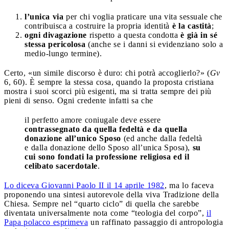
l’unica via
per chi voglia praticare una vita sessuale che
contribuisca a costruire la propria identità
è la castità
;
ogni divagazione
rispetto a questa condotta
è già in sé
stessa pericolosa
(anche se i danni si evidenziano solo a
medio-lungo termine).
Certo, «un simile discorso è duro: chi potrà accoglierlo?» (
Gv
6, 60). È sempre la stessa cosa, quando la proposta cristiana
mostra i suoi scorci più esigenti, ma si tratta sempre dei più
pieni di senso. Ogni credente infatti sa che
il perfetto amore coniugale deve essere
contrassegnato da quella fedeltà e da quella
donazione all’unico Sposo
(ed anche dalla fedeltà
e dalla donazione dello Sposo all’unica Sposa),
su
cui sono fondati la professione religiosa ed il
celibato sacerdotale
.
Lo diceva Giovanni Paolo II il 14 aprile 1982
, ma lo faceva
proponendo una sintesi autorevole della viva Tradizione della
Chiesa. Sempre nel “quarto ciclo” di quella che sarebbe
diventata universalmente nota come “teologia del corpo”,
il
Papa polacco esprimeva
un raffinato passaggio di antropologia