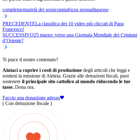
complementarietà dei sessi
coppia
focus sessualita
sesso
PRECEDENTE
La classifica dei 10 video più cliccati di Papa
Francesco!
SUCCESSIVO
25 marzo: verso una Giornata Mondiale dei Cristiani
d’Oriente?
Ti piace il nostro contenuto?
Aiutaci a coprire i costi di produzione
degli articoli che leggi e
sostieni la missione di Aleteia. Grazie alle detrazioni fiscali, puoi
sostenere
il principale sito cattolico al mondo riducendo le tue
tasse.
Dona ora.
Faccio una donazione adesso
( Con detrazione fiscale )