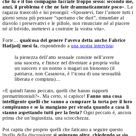
che tu e il tuo compagno facciate troppo sesso: secondo me,
anzi, il problema è che ne fate drammaticamente poco
». La
ragazza trasecolò e lui proseguì: «Sposatevi, fate l’amore tutti i
giorni senza più pensare “speriamo che duri”, rimandate al
diavolo i preservativi e le pillole, non rinunciate né al piacere
né al brivido, mettetevi a costruire la vostra vita».
Forte…
qualcosa del genere l’aveva detta anche Fabrice
Hadjadj mesi fa
, rispondendo a
una nostra intervista
:
la pienezza dell’atto sessuale consiste nell’avere
una suocera, e finisce nel diventare a propria volta
un suocero e un nonno o magari un bisnonno (il
patriarca, non Casanova, è l’icona di una sessualità
liberata e compiuta)…
«E quindi fanno peccato, quelli che hanno rapporti
prematrimoniali?». Ma certo, si capisce!
Fanno una cosa
intelligente quelli che vanno a comprare la torta per il loro
compleanno e se la mangiano per strada quando a casa li
stanno aspettando tutti per la festa?
Ogni peccato è, ancora
prima che un’ingiustizia, una sciocchezza.
Poi capita che proprio quelli che faticano a seguire questo
livello della discussione
si spingano oltre, chiedendo se sia