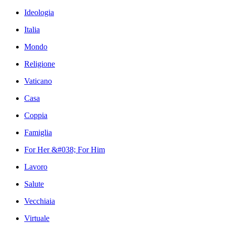
Ideologia
Italia
Mondo
Religione
Vaticano
Casa
Coppia
Famiglia
For Her &#038; For Him
Lavoro
Salute
Vecchiaia
Virtuale