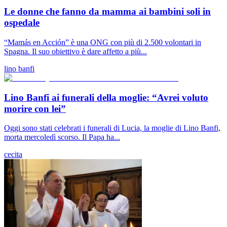
Le donne che fanno da mamma ai bambini soli in
ospedale
“Mamás en Acción” è una ONG con più di 2.500 volontari in
Spagna. Il suo obiettivo è dare affetto a più...
lino banfi
Lino Banfi ai funerali della moglie: “Avrei voluto
morire con lei”
Oggi sono stati celebrati i funerali di Lucia, la moglie di Lino Banfi,
morta mercoledì scorso. Il Papa ha...
cecita