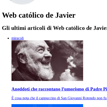
Web católico de Javier
Gli ultimi articoli di Web católico de Javie
miracoli
Aneddoti che raccontano l’umorismo di Padre P
È cosa nota che il cappuccino di San Giovanni Rotondo non fu