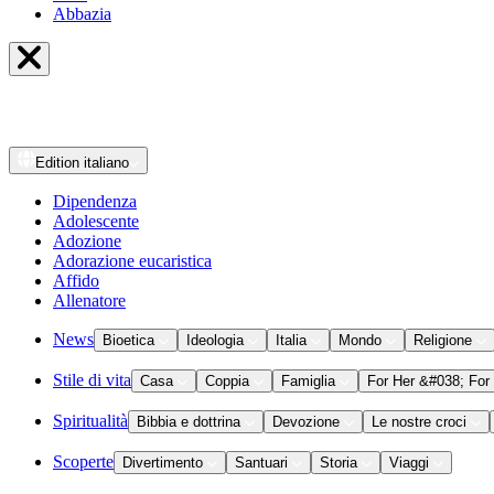
Abbazia
Edition
italiano
Dipendenza
Adolescente
Adozione
Adorazione eucaristica
Affido
Allenatore
News
Bioetica
Ideologia
Italia
Mondo
Religione
Stile di vita
Casa
Coppia
Famiglia
For Her &#038; For
Spiritualità
Bibbia e dottrina
Devozione
Le nostre croci
Scoperte
Divertimento
Santuari
Storia
Viaggi