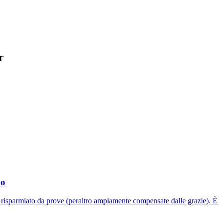
r
io
 risparmiato da prove (peraltro ampiamente compensate dalle grazie). 