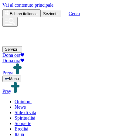
Vai al contenuto principale
Cerca
Edition
italiano
Sezioni
Servizi
Dona ora
Dona ora
Prega
Menu
Pray
Opinioni
News
Stile di vita
Spiritualità
Scoperte
Eredità
Italia