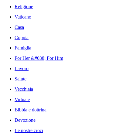
Religione
Vaticano
Casa
Coppia
Famiglia
For Her &#038; For Him
Lavoro
Salute
Vecchiaia
Virtuale
Bibbia e dottrina
Devozione
Le nostre croci