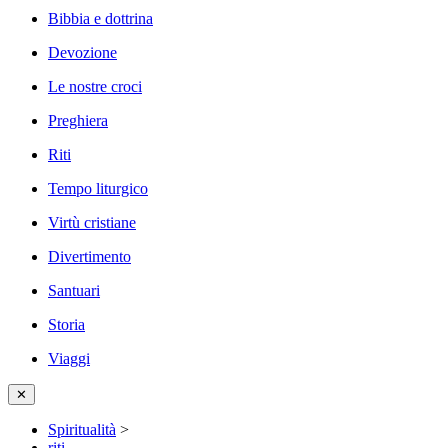
Bibbia e dottrina
Devozione
Le nostre croci
Preghiera
Riti
Tempo liturgico
Virtù cristiane
Divertimento
Santuari
Storia
Viaggi
✕
Spiritualità
>
riti