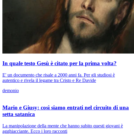
In quale testo Gesù è citato per la prima volta?
E' un documento che risale a 2000 anni fa. Per gli studiosi è
autentico e rivela il legame tra Cristo e Re Davide
demonio
Mario e Giusy: così siamo entrati nel circuito di una
setta satanica
La manipolazione della mente che hanno subito questi giovani è
agghiacciante. Ecco i loro racconti