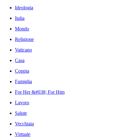
Ideologia
Italia
Mondo
Religione
Vaticano
Casa
Coppia
Famiglia
For Her &#038; For Him
Lavoro
Salute
Vecchiaia
Virtuale