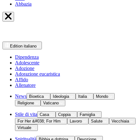
Abbazia
Edition
italiano
Dipendenza
Adolescente
Adozione
Adorazione eucaristica
Affido
Allenatore
News
Bioetica
Ideologia
Italia
Mondo
Religione
Vaticano
Stile di vita
Casa
Coppia
Famiglia
For Her &#038; For Him
Lavoro
Salute
Vecchiaia
Virtuale
Spiritualità
Bibbia e dottrina
Devozione