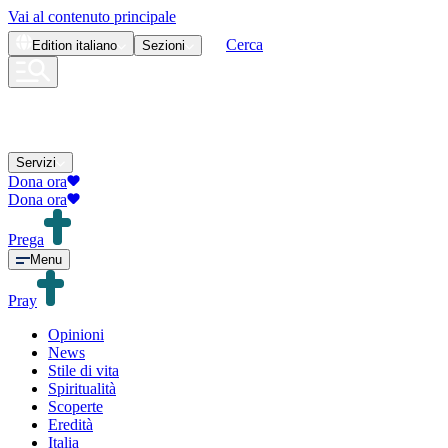
Vai al contenuto principale
Cerca
Edition
italiano
Sezioni
Servizi
Dona ora
Dona ora
Prega
Menu
Pray
Opinioni
News
Stile di vita
Spiritualità
Scoperte
Eredità
Italia