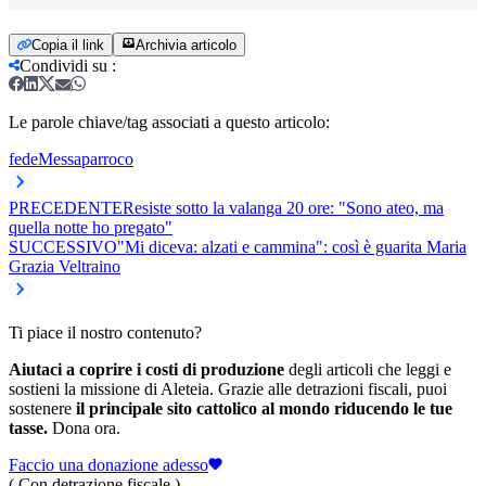
Copia il link
Archivia articolo
Condividi su
:
Le parole chiave/tag associati a questo articolo:
fede
Messa
parroco
PRECEDENTE
Resiste sotto la valanga 20 ore: "Sono ateo, ma
quella notte ho pregato"
SUCCESSIVO
"Mi diceva: alzati e cammina": così è guarita Maria
Grazia Veltraino
Ti piace il nostro contenuto?
Aiutaci a coprire i costi di produzione
degli articoli che leggi e
sostieni la missione di Aleteia. Grazie alle detrazioni fiscali, puoi
sostenere
il principale sito cattolico al mondo riducendo le tue
tasse.
Dona ora.
Faccio una donazione adesso
( Con detrazione fiscale )