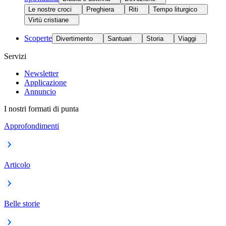
Le nostre croci
Preghiera
Riti
Tempo liturgico
Virtù cristiane
Scoperte
Divertimento
Santuari
Storia
Viaggi
Servizi
Newsletter
Applicazione
Annuncio
I nostri formati di punta
Approfondimenti
Articolo
Belle storie