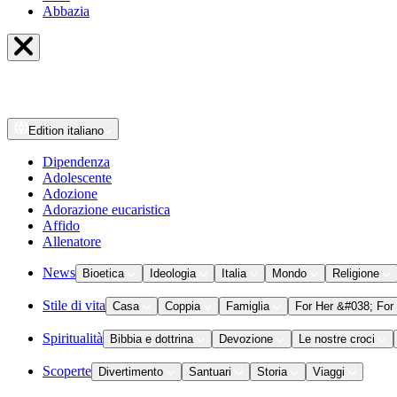
Abbazia
Edition
italiano
Dipendenza
Adolescente
Adozione
Adorazione eucaristica
Affido
Allenatore
News
Bioetica
Ideologia
Italia
Mondo
Religione
Stile di vita
Casa
Coppia
Famiglia
For Her &#038; For
Spiritualità
Bibbia e dottrina
Devozione
Le nostre croci
Scoperte
Divertimento
Santuari
Storia
Viaggi