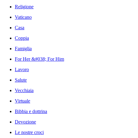
Religione
Vaticano
Casa
Coppia
Famiglia
For Her &#038; For Him
Lavoro
Salute
Vecchiaia
Virtuale
Bibbia e dottrina
Devozione
Le nostre croci