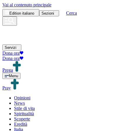
Vai al contenuto principale
Cerca
Edition
italiano
Sezioni
Servizi
Dona ora
Dona ora
Prega
Menu
Pray
Opinioni
News
Stile di vita
Spiritualità
Scoperte
Eredità
Italia