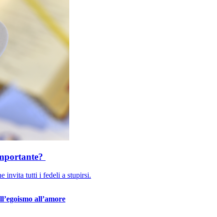
 importante?
invita tutti i fedeli a stupirsi.
ll’egoismo all’amore