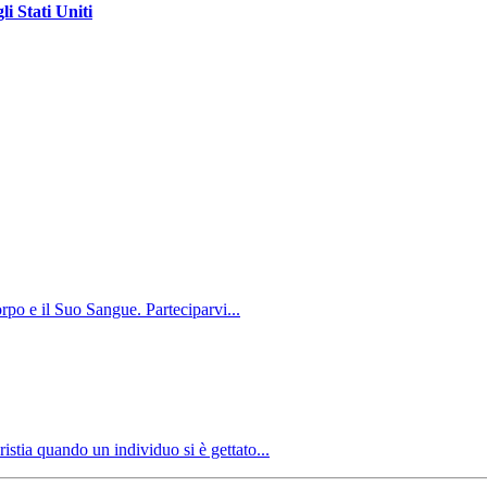
i Stati Uniti
orpo e il Suo Sangue. Parteciparvi...
istia quando un individuo si è gettato...