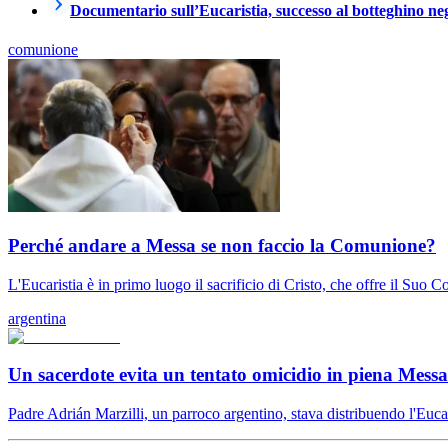
Documentario sull’Eucaristia, successo al botteghino negl
comunione
Perché andare a Messa se non faccio la Comunione?
L'Eucaristia è in primo luogo il sacrificio di Cristo, che offre il Suo C
argentina
Un sacerdote evita un tentato omicidio in piena Messa
Padre Adrián Marzilli, un parroco argentino, stava distribuendo l'Eucar