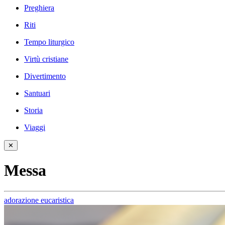
Preghiera
Riti
Tempo liturgico
Virtù cristiane
Divertimento
Santuari
Storia
Viaggi
✕
Messa
adorazione eucaristica