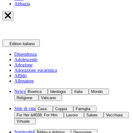
Abbazia
Edition
italiano
Dipendenza
Adolescente
Adozione
Adorazione eucaristica
Affido
Allenatore
News
Bioetica
Ideologia
Italia
Mondo
Religione
Vaticano
Stile di vita
Casa
Coppia
Famiglia
For Her &#038; For Him
Lavoro
Salute
Vecchiaia
Virtuale
Spiritualità
Bibbia e dottrina
Devozione