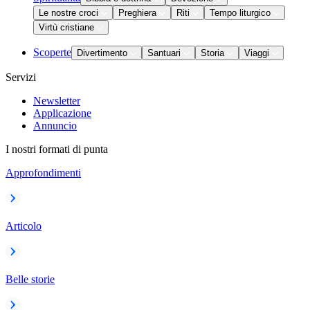
Le nostre croci
Preghiera
Riti
Tempo liturgico
Virtù cristiane
Scoperte
Divertimento
Santuari
Storia
Viaggi
Servizi
Newsletter
Applicazione
Annuncio
I nostri formati di punta
Approfondimenti
Articolo
Belle storie