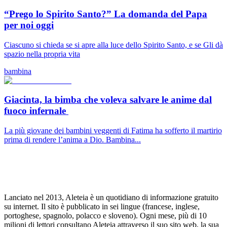
“Prego lo Spirito Santo?” La domanda del Papa
per noi oggi
Ciascuno si chieda se si apre alla luce dello Spirito Santo, e se Gli dà
spazio nella propria vita
bambina
Giacinta, la bimba che voleva salvare le anime dal
fuoco infernale
La più giovane dei bambini veggenti di Fatima ha sofferto il martirio
prima di rendere l’anima a Dio. Bambina...
Lanciato nel 2013, Aleteia è un quotidiano di informazione gratuito
su internet. Il sito è pubblicato in sei lingue (francese, inglese,
portoghese, spagnolo, polacco e sloveno). Ogni mese, più di 10
milioni di lettori consultano Aleteia attraverso il suo sito web, la sua