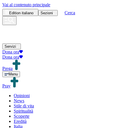
Vai al contenuto principale
Cerca
Edition
italiano
Sezioni
Servizi
Dona ora
Dona ora
Prega
Menu
Pray
Opinioni
News
Stile di vita
Spiritualità
Scoperte
Eredità
Italia