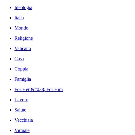
Ideologia
Italia
Mondo
Religione
Vaticano
Casa
Coppia
Famiglia
For Her &#038; For Him
Lavoro
Salute
Vecchiaia
Virtuale