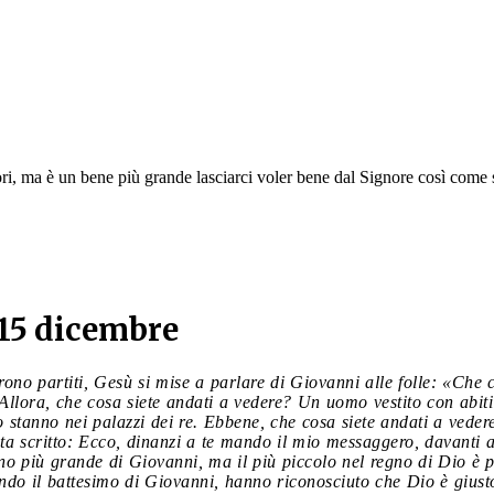
ori, ma è un bene più grande lasciarci voler bene dal Signore così come
 15 dicembre
rono partiti, Gesù si mise a parlare di Giovanni alle folle: «Che 
llora, che cosa siete andati a vedere? Un uomo vestito con abiti
o stanno nei palazzi dei re. Ebbene, che cosa siete andati a vedere
sta scritto: Ecco, dinanzi a te mando il mio messaggero, davanti a 
no più grande di Giovanni, ma il più piccolo nel regno di Dio è pi
ndo il battesimo di Giovanni, hanno riconosciuto che Dio è giusto.