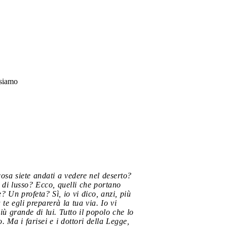
 siamo
cosa siete andati a vedere nel deserto?
 di lusso? Ecco, quelli che portano
? Un profeta? Sì, io vi dico, anzi, più
te egli preparerà la tua via. Io vi
ù grande di lui. Tutto il popolo che lo
 Ma i farisei e i dottori della Legge,