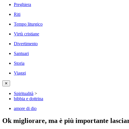
Preghiera
Riti
Tempo liturgico
Virtù cristiane
Divertimento
Santuari
Storia
Viaggi
✕
Spiritualità
>
bibbia e dottrina
amore di dio
Ok migliorare, ma è più importante lascia