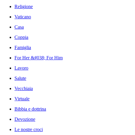
Religione
Vaticano
Casa
Coppia
Famiglia
For Her &#038; For Him
Lavoro
Salute
Vecchiaia
Virtuale
Bibbia e dottrina
Devozione
Le nostre croci