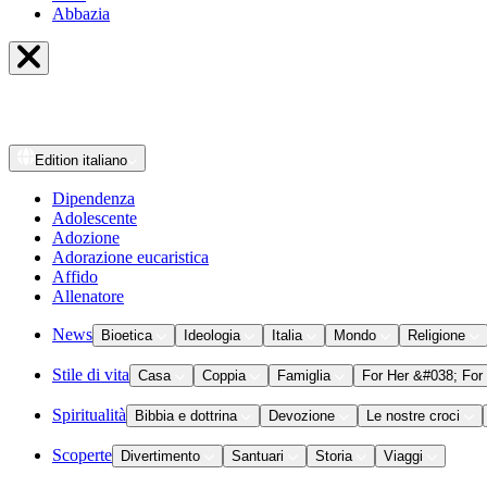
Abbazia
Edition
italiano
Dipendenza
Adolescente
Adozione
Adorazione eucaristica
Affido
Allenatore
News
Bioetica
Ideologia
Italia
Mondo
Religione
Stile di vita
Casa
Coppia
Famiglia
For Her &#038; For
Spiritualità
Bibbia e dottrina
Devozione
Le nostre croci
Scoperte
Divertimento
Santuari
Storia
Viaggi