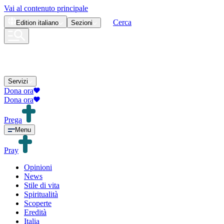
Vai al contenuto principale
Cerca
Edition
italiano
Sezioni
Servizi
Dona ora
Dona ora
Prega
Menu
Pray
Opinioni
News
Stile di vita
Spiritualità
Scoperte
Eredità
Italia