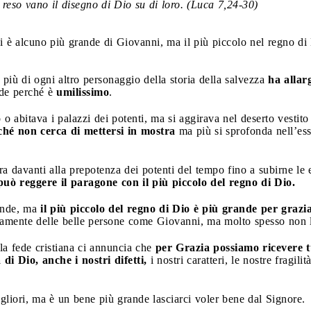
 reso vano il disegno di Dio su di loro. (Luca 7,24-30)
vi è alcuno più grande di Giovanni, ma il più piccolo nel regno di 
più di ogni altro personaggio della storia della salvezza
ha allar
de perché è
umilissimo
.
o abitava i palazzi dei potenti, ma si aggirava nel deserto vestit
hé non cerca di mettersi in mostra
ma più si sprofonda nell’es
a davanti alla prepotenza dei potenti del tempo fino a subirne l
ò reggere il paragone con il più piccolo del regno di Dio.
ande, ma
il più piccolo del regno di Dio è più grande per grazia
amente delle belle persone come Giovanni, ma molto spesso non 
la fede cristiana ci annuncia che
per Grazia possiamo ricevere 
di Dio, anche i nostri difetti,
i nostri caratteri, le nostre fragil
gliori, ma è un bene più grande lasciarci voler bene dal Signore.