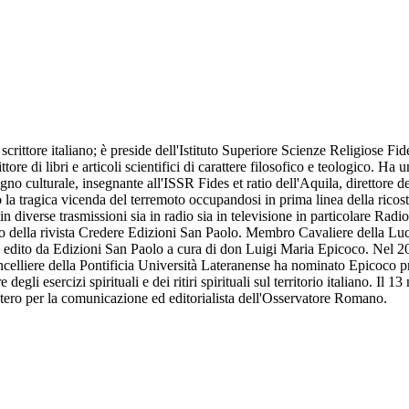
scrittore italiano; è preside dell'Istituto Superiore Scienze Religiose Fi
ore di libri e articoli scientifici di carattere filosofico e teologico. Ha 
no culturale, insegnante all'ISSR Fides et ratio dell'Aquila, direttore 
 la tragica vicenda del terremoto occupandosi in prima linea della ricost
in diverse trasmissioni sia in radio sia in televisione in particolare R
o della rivista Credere Edizioni San Paolo. Membro Cavaliere della Luce. 
 edito da Edizioni San Paolo a cura di don Luigi Maria Epicoco. Nel 20
celliere della Pontificia Università Lateranense ha nominato Epicoco pre
egli esercizi spirituali e dei ritiri spirituali sul territorio italiano. Il
stero per la comunicazione ed editorialista dell'Osservatore Romano.