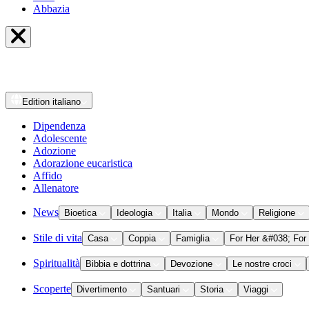
Abbazia
Edition
italiano
Dipendenza
Adolescente
Adozione
Adorazione eucaristica
Affido
Allenatore
News
Bioetica
Ideologia
Italia
Mondo
Religione
Stile di vita
Casa
Coppia
Famiglia
For Her &#038; For
Spiritualità
Bibbia e dottrina
Devozione
Le nostre croci
Scoperte
Divertimento
Santuari
Storia
Viaggi