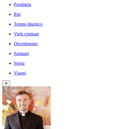
Preghiera
Riti
Tempo liturgico
Virtù cristiane
Divertimento
Santuari
Storia
Viaggi
✕