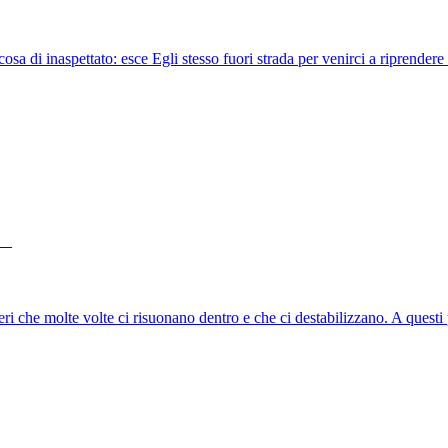
sa di inaspettato: esce Egli stesso fuori strada per venirci a riprendere e
ieri che molte volte ci risuonano dentro e che ci destabilizzano. A quest