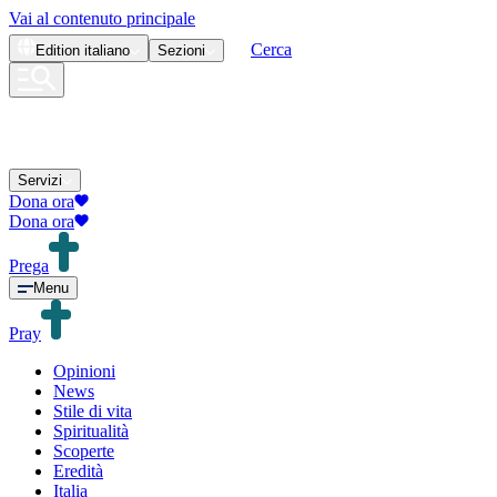
Vai al contenuto principale
Cerca
Edition
italiano
Sezioni
Servizi
Dona ora
Dona ora
Prega
Menu
Pray
Opinioni
News
Stile di vita
Spiritualità
Scoperte
Eredità
Italia