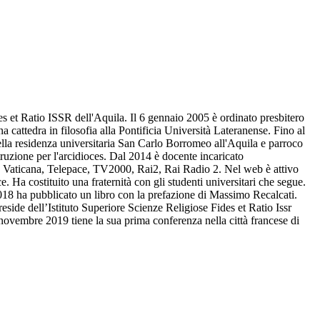
des et Ratio ISSR dell'Aquila. Il 6 gennaio 2005 è ordinato presbitero
una cattedra in filosofia alla Pontificia Università Lateranense. Fino al
della residenza universitaria San Carlo Borromeo all'Aquila e parroco
ruzione per l'arcidioces. Dal 2014 è docente incaricato
adio Vaticana, Telepace, TV2000, Rai2, Rai Radio 2. Nel web è attivo
Ha costituito una fraternità con gli studenti universitari che segue.
18 ha pubblicato un libro con la prefazione di Massimo Recalcati.
side dell’Istituto Superiore Scienze Religiose Fides et Ratio Issr
 13 novembre 2019 tiene la sua prima conferenza nella città francese di