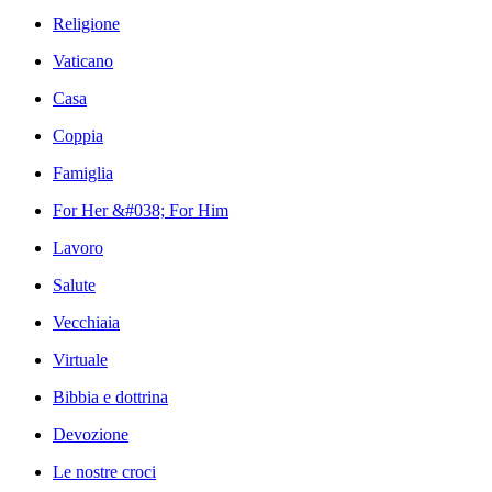
Religione
Vaticano
Casa
Coppia
Famiglia
For Her &#038; For Him
Lavoro
Salute
Vecchiaia
Virtuale
Bibbia e dottrina
Devozione
Le nostre croci