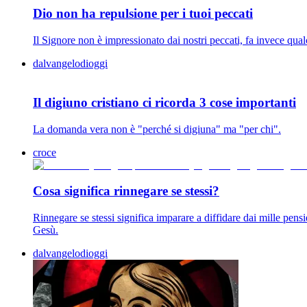
Dio non ha repulsione per i tuoi peccati
Il Signore non è impressionato dai nostri peccati, fa invece qualco
dalvangelodioggi
Il digiuno cristiano ci ricorda 3 cose importanti
La domanda vera non è "perché si digiuna" ma "per chi".
croce
Cosa significa rinnegare se stessi?
Rinnegare se stessi significa imparare a diffidare dai mille pens
Gesù.
dalvangelodioggi