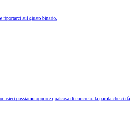
 riportarci sul giusto binario.
i pensieri possiamo opporre qualcosa di concreto: la parola che ci dà