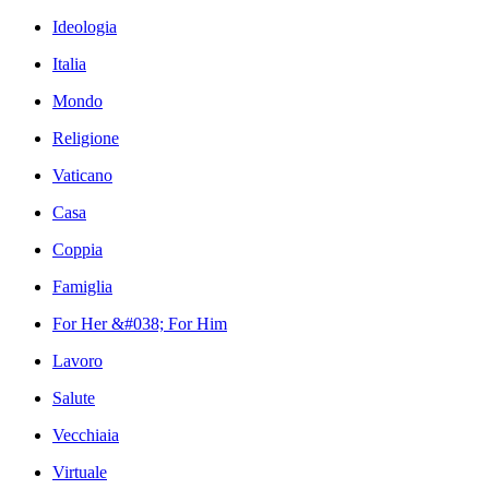
Ideologia
Italia
Mondo
Religione
Vaticano
Casa
Coppia
Famiglia
For Her &#038; For Him
Lavoro
Salute
Vecchiaia
Virtuale