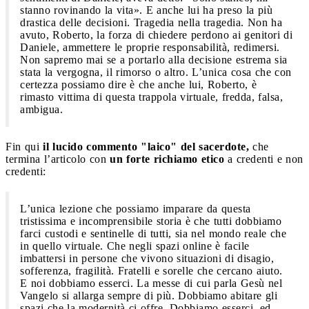
stanno rovinando la vita». E anche lui ha preso la più
drastica delle decisioni. Tragedia nella tragedia. Non ha
avuto, Roberto, la forza di chiedere perdono ai genitori di
Daniele, ammettere le proprie responsabilità, redimersi.
Non sapremo mai se a portarlo alla decisione estrema sia
stata la vergogna, il rimorso o altro. L’unica cosa che con
certezza possiamo dire è che anche lui, Roberto, è
rimasto vittima di questa trappola virtuale, fredda, falsa,
ambigua.
Fin qui
il lucido commento "laico" del sacerdote,
che
termina l’articolo con
un forte richiamo etico
a credenti e non
credenti:
L’unica lezione che possiamo imparare da questa
tristissima e incomprensibile storia è che tutti dobbiamo
farci custodi e sentinelle di tutti, sia nel mondo reale che
in quello virtuale. Che negli spazi online è facile
imbattersi in persone che vivono situazioni di disagio,
sofferenza, fragilità. Fratelli e sorelle che cercano aiuto.
E noi dobbiamo esserci. La messe di cui parla Gesù nel
Vangelo si allarga sempre di più. Dobbiamo abitare gli
spazi che la modernità ci offre. Dobbiamo esserci, ed