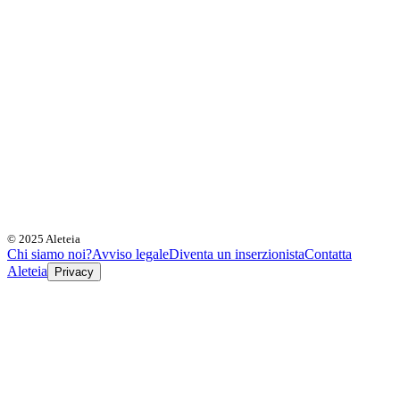
© 2025 Aleteia
Chi siamo noi?
Avviso legale
Diventa un inserzionista
Contatta
Aleteia
Privacy