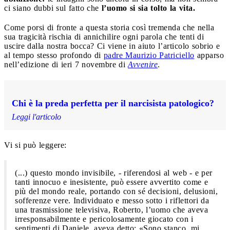
ci siano dubbi sul fatto che
l’uomo si sia tolto la vita.
Come porsi di fronte a questa storia così tremenda che nella
sua tragicità rischia di annichilire ogni parola che tenti di
uscire dalla nostra bocca? Ci viene in aiuto l’articolo sobrio e
al tempo stesso profondo di
padre Maurizio Patriciello
apparso
nell’edizione di ieri 7 novembre di
Avvenire
.
Chi è la preda perfetta per il narcisista patologico?
Leggi l'articolo
Vi si può leggere:
(...) questo mondo invisibile, - riferendosi al web - e per
tanti innocuo e inesistente, può essere avvertito come e
più del mondo reale, portando con sé decisioni, delusioni,
sofferenze vere. Individuato e messo sotto i riflettori da
una trasmissione televisiva, Roberto, l’uomo che aveva
irresponsabilmente e pericolosamente giocato con i
sentimenti di Daniele, aveva detto: «Sono stanco, mi