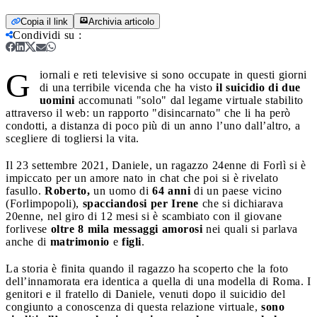
Copia il link
Archivia articolo
Condividi su
:
G
iornali e reti televisive si sono occupate in questi giorni
di una terribile vicenda che ha visto
il suicidio di due
uomini
accomunati "solo" dal legame virtuale stabilito
attraverso il web: un rapporto "disincarnato" che li ha però
condotti, a distanza di poco più di un anno l’uno dall’altro, a
scegliere di togliersi la vita.
Il 23 settembre 2021, Daniele, un ragazzo 24enne di Forlì si è
impiccato per un amore nato in chat che poi si è rivelato
fasullo.
Roberto,
un uomo di
64 anni
di un paese vicino
(Forlimpopoli),
spacciandosi per Irene
che si dichiarava
20enne, nel giro di 12 mesi si è scambiato con il giovane
forlivese
oltre 8 mila messaggi amorosi
nei quali si parlava
anche di
matrimonio
e
figli
.
La storia è finita quando il ragazzo ha scoperto che la foto
dell’innamorata era identica a quella di una modella di Roma. I
genitori e il fratello di Daniele, venuti dopo il suicidio del
congiunto a conoscenza di questa relazione virtuale,
sono