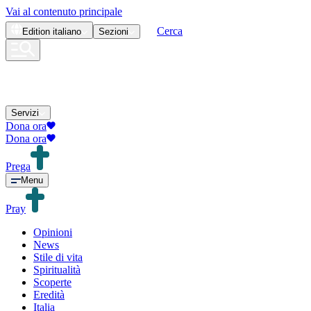
Vai al contenuto principale
Cerca
Edition
italiano
Sezioni
Servizi
Dona ora
Dona ora
Prega
Menu
Pray
Opinioni
News
Stile di vita
Spiritualità
Scoperte
Eredità
Italia