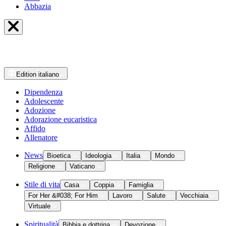
Abbazia
Edition
italiano
Dipendenza
Adolescente
Adozione
Adorazione eucaristica
Affido
Allenatore
News
Bioetica
Ideologia
Italia
Mondo
Religione
Vaticano
Stile di vita
Casa
Coppia
Famiglia
For Her &#038; For Him
Lavoro
Salute
Vecchiaia
Virtuale
Spiritualità
Bibbia e dottrina
Devozione