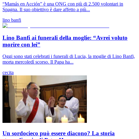
“Mamás en Acción” è una ONG con più di 2.500 volontari in
Spagna. Il suo obiettivo è dare affetto a più...
lino banfi
Lino Banfi ai funerali della moglie: “Avrei voluto
morire con lei”
Oggi sono stati celebrati i funerali di Lucia, la moglie di Lino Banfi,
morta mercoledì scorso. Il Papa ha...
cecita
Un sordocieco può essere diacono? La storia