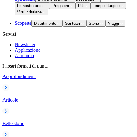
Le nostre croci
Preghiera
Riti
Tempo liturgico
Virtù cristiane
Scoperte
Divertimento
Santuari
Storia
Viaggi
Servizi
Newsletter
Applicazione
Annuncio
I nostri formati di punta
Approfondimenti
Articolo
Belle storie