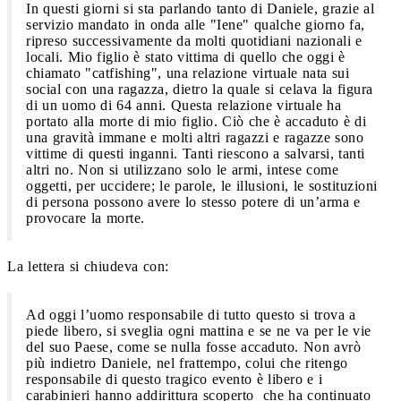
In questi giorni si sta parlando tanto di Daniele, grazie al
servizio mandato in onda alle "Iene" qualche giorno fa,
ripreso successivamente da molti quotidiani nazionali e
locali. Mio figlio è stato vittima di quello che oggi è
chiamato "catfishing", una relazione virtuale nata sui
social con una ragazza, dietro la quale si celava la figura
di un uomo di 64 anni. Questa relazione virtuale ha
portato alla morte di mio figlio. Ciò che è accaduto è di
una gravità immane e molti altri ragazzi e ragazze sono
vittime di questi inganni. Tanti riescono a salvarsi, tanti
altri no. Non si utilizzano solo le armi, intese come
oggetti, per uccidere; le parole, le illusioni, le sostituzioni
di persona possono avere lo stesso potere di un’arma e
provocare la morte.
La lettera si chiudeva con:
Ad oggi l’uomo responsabile di tutto questo si trova a
piede libero, si sveglia ogni mattina e se ne va per le vie
del suo Paese, come se nulla fosse accaduto. Non avrò
più indietro Daniele, nel frattempo, colui che ritengo
responsabile di questo tragico evento è libero e i
carabinieri hanno addirittura scoperto che ha continuato