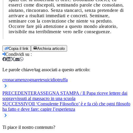
esserci come discepoli, seminando parole che consolano,
aiutano, rincuorano. Senza stancarci, senza pretendere di
arrivare a risultati immediati e concreti. Seminare,
seminare con la convinzione che niente va perduto.
Occorre fare più attenzione a questo mondo aleatorio,
invisibile ma terribilmente vero nelle conseguenze.
Copia il link
Archivia articolo
Condividi su
:
Le parole chiave/tag associati a questo articolo:
cronaca
menzogna
rete
suicidio
truffa
PRECEDENTE
RASSEGNA STAMPA / Il Papa riceve lettere dai
sopravvissuti al massacro in una scuola
SUCCESSIVO
Il ‘Consulente Filosofico’ è e fa ciò che ogni filosofo
ha fatto e deve fare: capire l’esperienza
Ti piace il nostro contenuto?