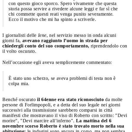
con questo gioco sporco. Spero vivamente che questa
storia possa servire a rivedere alcune leggi e far sì che
chi commette questi reati venga punito severamente.
Ecco il motivo che mi ha spinto a scriverle.
I giornalisti delle
Iene
, nel servizio messo in onda alcuni
giorni fa,
avevano raggiunto l’uomo in strada per
chiedergli conto del suo comportamento,
riprendendolo con
il volto oscurato.
Nell’occasione egli aveva semplicemente commentato:
È stato uno scherzo, se aveva problemi di testa non è
colpa mia.
Benché oscurato
il 64enne era stato riconosciuto
da molte
persone di Forlimpopoli, e a detta del suo legale nei giorni
successivi alla trasmissione sarebbero comparsi in città
manifesti che mostravano il viso di Roberto con scritto: "Devi
morire", "Devi marcire all’inferno".
La mattina del 6
novembre scorso Roberto è stato trovato morto nella sua
abitazione:
le indagini sono ancora in corso, ma non sembra