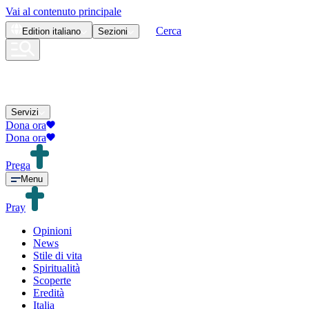
Vai al contenuto principale
Cerca
Edition
italiano
Sezioni
Servizi
Dona ora
Dona ora
Prega
Menu
Pray
Opinioni
News
Stile di vita
Spiritualità
Scoperte
Eredità
Italia