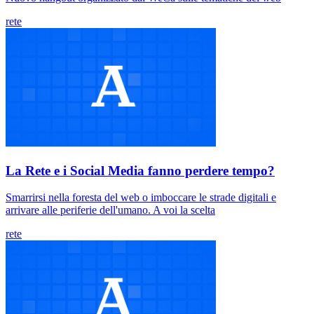
rete
La Rete e i Social Media fanno perdere tempo?
Smarrirsi nella foresta del web o imboccare le strade digitali e
arrivare alle periferie dell'umano. A voi la scelta
rete