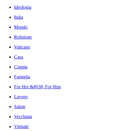
Ideologia
Italia
Mondo
Religione
Vaticano
Casa
Coppia
Famiglia
For Her &#038; For Him
Lavoro
Salute
Vecchiaia
Virtuale