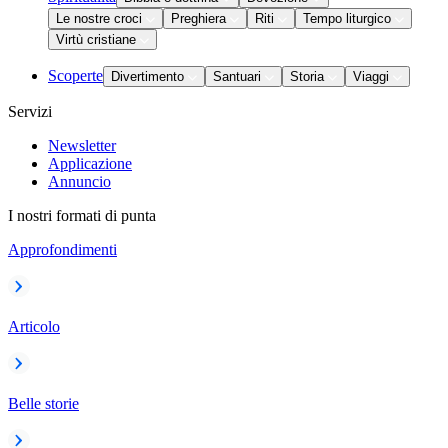
Le nostre croci
Preghiera
Riti
Tempo liturgico
Virtù cristiane
Scoperte
Divertimento
Santuari
Storia
Viaggi
Servizi
Newsletter
Applicazione
Annuncio
I nostri formati di punta
Approfondimenti
Articolo
Belle storie