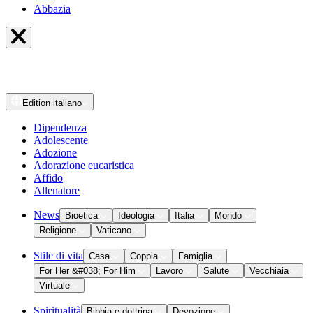
Abbazia
Edition
italiano
Dipendenza
Adolescente
Adozione
Adorazione eucaristica
Affido
Allenatore
News
Bioetica
Ideologia
Italia
Mondo
Religione
Vaticano
Stile di vita
Casa
Coppia
Famiglia
For Her &#038; For Him
Lavoro
Salute
Vecchiaia
Virtuale
Spiritualità
Bibbia e dottrina
Devozione