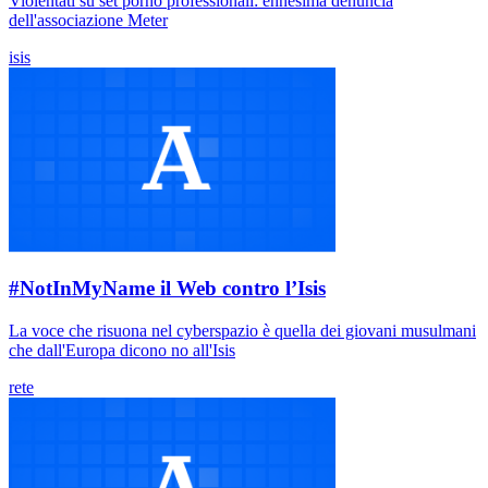
Violentati su set porno professionali: ennesima denuncia
dell'associazione Meter
isis
#NotInMyName il Web contro l’Isis
La voce che risuona nel cyberspazio è quella dei giovani musulmani
che dall'Europa dicono no all'Isis
rete