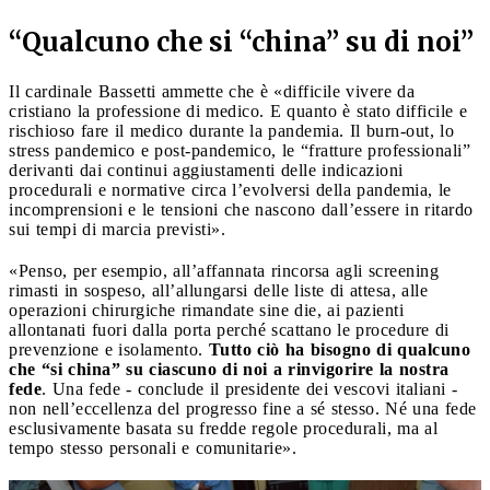
“Qualcuno che si “china” su di noi”
Il cardinale Bassetti ammette che è «difficile vivere da
cristiano la professione di medico. E quanto è stato difficile e
rischioso fare il medico durante la pandemia. Il burn-out, lo
stress pandemico e post-pandemico, le “fratture professionali”
derivanti dai continui aggiustamenti delle indicazioni
procedurali e normative circa l’evolversi della pandemia, le
incomprensioni e le tensioni che nascono dall’essere in ritardo
sui tempi di marcia previsti».
«Penso, per esempio, all’affannata rincorsa agli screening
rimasti in sospeso, all’allungarsi delle liste di attesa, alle
operazioni chirurgiche rimandate sine die, ai pazienti
allontanati fuori dalla porta perché scattano le procedure di
prevenzione e isolamento.
Tutto ciò ha bisogno di qualcuno
che “si china” su ciascuno di noi a rinvigorire la nostra
fede
. Una fede - conclude il presidente dei vescovi italiani -
non nell’eccellenza del progresso fine a sé stesso. Né una fede
esclusivamente basata su fredde regole procedurali, ma al
tempo stesso personali e comunitarie».