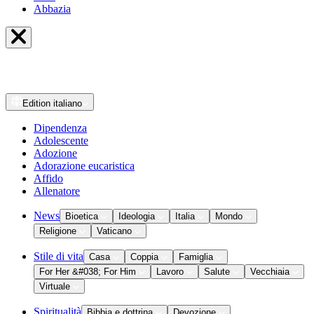
Abbazia
Edition
italiano
Dipendenza
Adolescente
Adozione
Adorazione eucaristica
Affido
Allenatore
News
Bioetica
Ideologia
Italia
Mondo
Religione
Vaticano
Stile di vita
Casa
Coppia
Famiglia
For Her &#038; For Him
Lavoro
Salute
Vecchiaia
Virtuale
Spiritualità
Bibbia e dottrina
Devozione