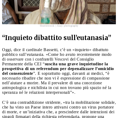
Shutterstock | Azay photography
“Inquieto dibattito sull’eutanasia”
Oggi, dice il cardinale Bassetti, c’è un «inquieto» dibattuto
pubblico sull’eutanasia. «Come ho avuto recentemente modo
di osservare con i confratelli Vescovi del Consiglio
Permanente della CEI “
suscita una grave inquietudine la
prospettiva di un referendum per depenalizzare l’omicidio
del consenziente
”. E soprattutto oggi, davanti ai medici, “è
necessario ribadire che non vi è espressione di compassione
nell’aiutare a morire. Ma il prevalere di una concezione
antropologica e nichilista in cui non trovano più spazio né la
speranza né le relazioni interpersonali”».
C’è una contraddizione stridente, «tra la mobilitazione solidale,
che ha visto un Paese intero attivarsi contro un virus portatore
di morte, e un’iniziativa che, a prescindere dalle intenzioni dei
singoli firmatari della richiesta referendaria, propone una