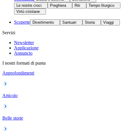
Le nostre croci
Preghiera
Riti
Tempo liturgico
Virtù cristiane
Scoperte
Divertimento
Santuari
Storia
Viaggi
Servizi
Newsletter
Applicazione
Annuncio
I nostri formati di punta
Approfondimenti
Articolo
Belle storie