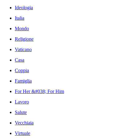
Ideologia
Italia
Mondo
Religione
Vaticano
Casa
Coppia
Famiglia
For Her &#038; For Him
Lavoro
Salute
Vecchiaia
Virtuale