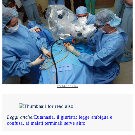
272447 / 12142
Leggi anche:
Eutanasia, il giurista: legge ambigua e
confusa, ai malati terminali serve altro