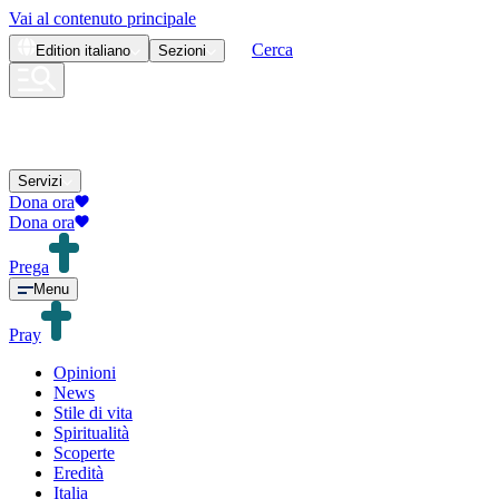
Vai al contenuto principale
Cerca
Edition
italiano
Sezioni
Servizi
Dona ora
Dona ora
Prega
Menu
Pray
Opinioni
News
Stile di vita
Spiritualità
Scoperte
Eredità
Italia