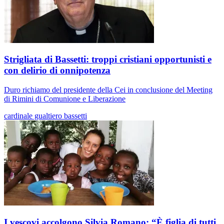
Strigliata di Bassetti: troppi cristiani opportunisti e
con delirio di onnipotenza
Duro richiamo del presidente della Cei in conclusione del Meeting
di Rimini di Comunione e Liberazione
cardinale gualtiero bassetti
I vescovi accolgono Silvia Romano: “È figlia di tutti