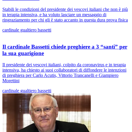
Stabili le condizioni del presidente dei vescovi italiani che non è più
in terapia intensiva, e ha voluto lasciare un messaggio di
ringraziamento per chi gli è stato accanto in questa dura prova fisica
cardinale gualtiero bassetti
Il cardinale Bassetti chiede preghiere a 3 “santi” per
la sua guarigione
Il presidente dei vescovi italiani, colpito da coronavirus e in terapia
intensiva, ha chiesto ai suoi collaboratori di diffondere le intenzioni
di preghiera per Carlo Acutis, Vittorio Trancanelli e Giampiero
Morettini
cardinale gualtiero bassetti