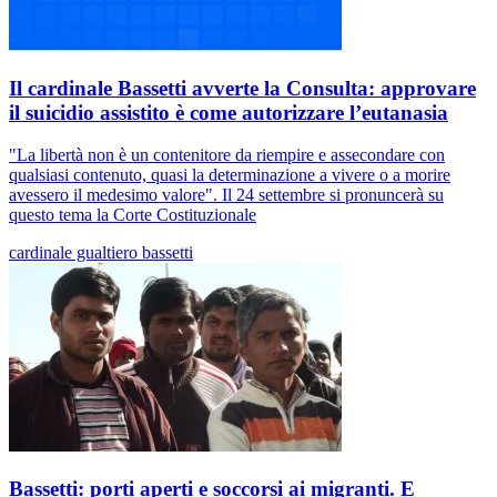
Il cardinale Bassetti avverte la Consulta: approvare
il suicidio assistito è come autorizzare l’eutanasia
"La libertà non è un contenitore da riempire e assecondare con
qualsiasi contenuto, quasi la determinazione a vivere o a morire
avessero il medesimo valore". Il 24 settembre si pronuncerà su
questo tema la Corte Costituzionale
cardinale gualtiero bassetti
Bassetti: porti aperti e soccorsi ai migranti. E