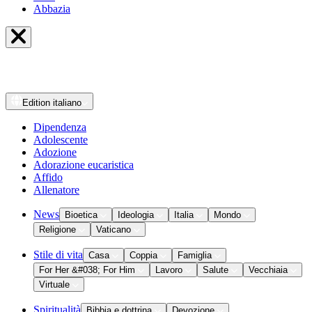
Abbazia
Edition
italiano
Dipendenza
Adolescente
Adozione
Adorazione eucaristica
Affido
Allenatore
News
Bioetica
Ideologia
Italia
Mondo
Religione
Vaticano
Stile di vita
Casa
Coppia
Famiglia
For Her &#038; For Him
Lavoro
Salute
Vecchiaia
Virtuale
Spiritualità
Bibbia e dottrina
Devozione