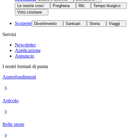
Le nostre croci
Preghiera
Riti
Tempo liturgico
Virtù cristiane
Scoperte
Divertimento
Santuari
Storia
Viaggi
Servizi
Newsletter
Applicazione
Annuncio
I nostri formati di punta
Approfondimenti
Articolo
Belle storie