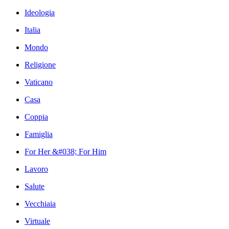
Ideologia
Italia
Mondo
Religione
Vaticano
Casa
Coppia
Famiglia
For Her &#038; For Him
Lavoro
Salute
Vecchiaia
Virtuale