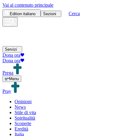
Vai al contenuto principale
Cerca
Edition
italiano
Sezioni
Servizi
Dona ora
Dona ora
Prega
Menu
Pray
Opinioni
News
Stile di vita
Spiritualità
Scoperte
Eredità
Italia