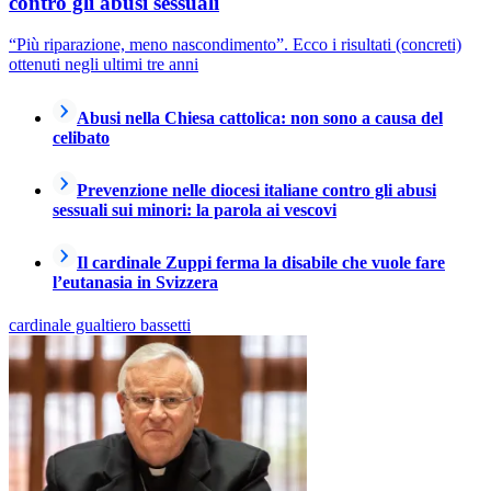
contro gli abusi sessuali
“Più riparazione, meno nascondimento”. Ecco i risultati (concreti)
ottenuti negli ultimi tre anni
Abusi nella Chiesa cattolica: non sono a causa del
celibato
Prevenzione nelle diocesi italiane contro gli abusi
sessuali sui minori: la parola ai vescovi
Il cardinale Zuppi ferma la disabile che vuole fare
l’eutanasia in Svizzera
cardinale gualtiero bassetti