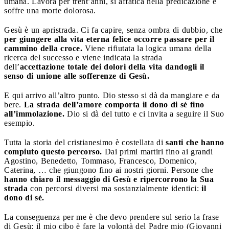
umana. Lavora per trent’anni, si affatica nella predicazione e
soffre una morte dolorosa.
Gesù è un apristrada. Ci fa capire, senza ombra di dubbio, che
per giungere alla vita eterna felice occorre passare per il
cammino della croce.
Viene rifiutata la logica umana della
ricerca del successo e viene indicata la strada
dell’
accettazione totale dei dolori della vita dandogli il
senso di unione alle sofferenze di Gesù.
E qui arrivo all’altro punto. Dio stesso si dà da mangiare e da
bere.
La strada dell’amore comporta il dono di sé fino
all’immolazione.
Dio si dà del tutto e ci invita a seguire il Suo
esempio.
Tutta la storia del cristianesimo è costellata di
santi che hanno
compiuto questo percorso.
Dai primi martiri fino ai grandi
Agostino, Benedetto, Tommaso, Francesco, Domenico,
Caterina, … che giungono fino ai nostri giorni. Persone che
hanno chiaro il messaggio di Gesù e ripercorrono la Sua
strada
con percorsi diversi ma sostanzialmente identici:
il
dono di sé.
La conseguenza per me è che devo prendere sul serio la frase
di Gesù: il mio cibo è fare la volontà del Padre mio (Giovanni