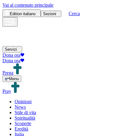
Vai al contenuto principale
Cerca
Edition
italiano
Sezioni
Servizi
Dona ora
Dona ora
Prega
Menu
Pray
Opinioni
News
Stile di vita
Spiritualità
Scoperte
Eredità
Italia