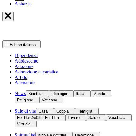
Abbazia
Edition
italiano
Dipendenza
Adolescente
Adozione
Adorazione eucaristica
Affido
Allenatore
News
Bioetica
Ideologia
Italia
Mondo
Religione
Vaticano
Stile di vita
Casa
Coppia
Famiglia
For Her &#038; For Him
Lavoro
Salute
Vecchiaia
Virtuale
Spiritualità
Bibbia e dottrina
Devozione