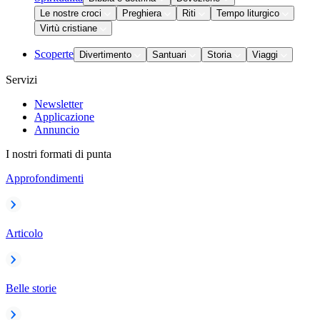
Le nostre croci
Preghiera
Riti
Tempo liturgico
Virtù cristiane
Scoperte
Divertimento
Santuari
Storia
Viaggi
Servizi
Newsletter
Applicazione
Annuncio
I nostri formati di punta
Approfondimenti
Articolo
Belle storie