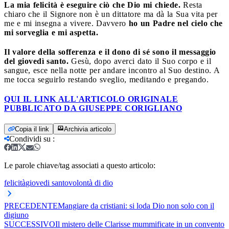
La mia felicità è eseguire ciò che Dio mi chiede.
Resta
chiaro che il Signore non è un dittatore ma dà la Sua vita per
me e mi insegna a vivere. Davvero
ho un Padre nel cielo che
mi sorveglia e mi aspetta.
Il valore della sofferenza e il dono di sé sono il messaggio
del giovedì santo.
Gesù, dopo averci dato il Suo corpo e il
sangue, esce nella notte per andare incontro al Suo destino. A
me tocca seguirlo restando sveglio, meditando e pregando.
QUI IL LINK ALL'ARTICOLO ORIGINALE
PUBBLICATO DA GIUSEPPE CORIGLIANO
Copia il link
Archivia articolo
Condividi su
:
Le parole chiave/tag associati a questo articolo:
felicità
giovedi santo
volontà di dio
PRECEDENTE
Mangiare da cristiani: si loda Dio non solo con il
digiuno
SUCCESSIVO
Il mistero delle Clarisse mummificate in un convento