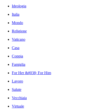
Ideologia
Italia
Mondo
Religione
Vaticano
Casa
Coppia
Famiglia
For Her &#038; For Him
Lavoro
Salute
Vecchiaia
Virtuale