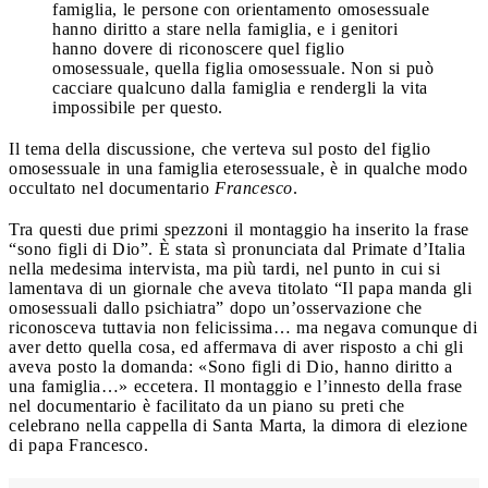
famiglia, le persone con orientamento omosessuale
hanno diritto a stare nella famiglia, e i genitori
hanno dovere di riconoscere quel figlio
omosessuale, quella figlia omosessuale. Non si può
cacciare qualcuno dalla famiglia e rendergli la vita
impossibile per questo.
Il tema della discussione, che verteva sul posto del figlio
omosessuale in una famiglia eterosessuale, è in qualche modo
occultato nel documentario
Francesco
.
Tra questi due primi spezzoni il montaggio ha inserito la frase
“sono figli di Dio”. È stata sì pronunciata dal Primate d’Italia
nella medesima intervista, ma più tardi, nel punto in cui si
lamentava di un giornale che aveva titolato “Il papa manda gli
omosessuali dallo psichiatra” dopo un’osservazione che
riconosceva tuttavia non felicissima… ma negava comunque di
aver detto quella cosa, ed affermava di aver risposto a chi gli
aveva posto la domanda: «Sono figli di Dio, hanno diritto a
una famiglia…» eccetera. Il montaggio e l’innesto della frase
nel documentario è facilitato da un piano su preti che
celebrano nella cappella di Santa Marta, la dimora di elezione
di papa Francesco.