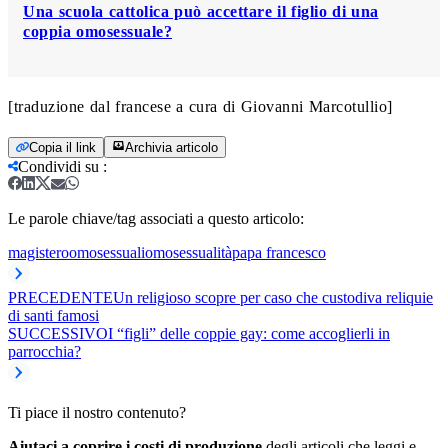
Una scuola cattolica può accettare il figlio di una
coppia omosessuale?
[traduzione dal francese a cura di Giovanni Marcotullio]
Copia il link
Archivia articolo
Condividi su
:
Le parole chiave/tag associati a questo articolo:
magistero
omosessuali
omosessualità
papa francesco
PRECEDENTE
Un religioso scopre per caso che custodiva reliquie
di santi famosi
SUCCESSIVO
I “figli” delle coppie gay: come accoglierli in
parrocchia?
Ti piace il nostro contenuto?
Aiutaci a coprire i costi di produzione
degli articoli che leggi e