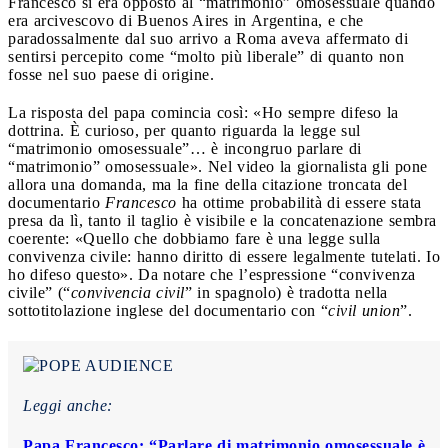
Francesco si era opposto al “matrimonio” omosessuale quando
era arcivescovo di Buenos Aires in Argentina, e che
paradossalmente dal suo arrivo a Roma aveva affermato di
sentirsi percepito come “molto più liberale” di quanto non
fosse nel suo paese di origine.
La risposta del papa comincia così: «Ho sempre difeso la
dottrina. È curioso, per quanto riguarda la legge sul
“matrimonio omosessuale”… è incongruo parlare di
“matrimonio” omosessuale». Nel video la giornalista gli pone
allora una domanda, ma la fine della citazione troncata del
documentario
Francesco
ha ottime probabilità di essere stata
presa da lì, tanto il taglio è visibile e la concatenazione sembra
coerente: «Quello che dobbiamo fare è una legge sulla
convivenza civile: hanno diritto di essere legalmente tutelati. Io
ho difeso questo». Da notare che l’espressione “convivenza
civile” (“
convivencia civil
” in spagnolo) è tradotta nella
sottotitolazione inglese del documentario con “
civil union
”.
Leggi anche:
Papa Francesco: “Parlare di matrimonio omosessuale è