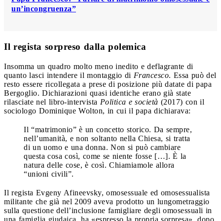
un’incongruenza”
Il regista sorpreso dalla polemica
Insomma un quadro molto meno inedito e deflagrante di
quanto lasci intendere il montaggio di
Francesco
. Essa può del
resto essere ricollegata a prese di posizione più datate di papa
Bergoglio. Dichiarazioni quasi identiche erano già state
rilasciate nel libro-intervista
Politica e società
(2017) con il
sociologo Dominique Wolton, in cui il papa dichiarava:
Il “matrimonio” è un concetto storico. Da sempre,
nell’umanità, e non soltanto nella Chiesa, si tratta
di un uomo e una donna. Non si può cambiare
questa cosa così, come se niente fosse […]. È la
natura delle cose, è così. Chiamiamole allora
“unioni civili”.
Il regista Evgeny Afineevsky, omosessuale ed omosessualista
militante che già nel 2009 aveva prodotto un lungometraggio
sulla questione dell’inclusione famigliare degli omosessuali in
una famiglia giudaica, ha «espresso la propria sorpresa», dopo