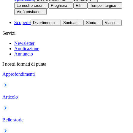
Le nostre croci
Preghiera
Riti
Tempo liturgico
Virtù cristiane
Scoperte
Divertimento
Santuari
Storia
Viaggi
Servizi
Newsletter
Applicazione
Annuncio
I nostri formati di punta
Approfondimenti
Articolo
Belle storie