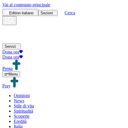
Vai al contenuto principale
Cerca
Edition
italiano
Sezioni
Servizi
Dona ora
Dona ora
Prega
Menu
Pray
Opinioni
News
Stile di vita
Spiritualità
Scoperte
Eredità
Italia