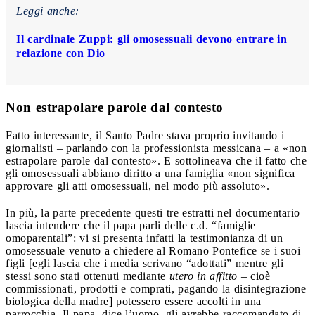
Leggi anche:
Il cardinale Zuppi: gli omosessuali devono entrare in
relazione con Dio
Non estrapolare parole dal contesto
Fatto interessante, il Santo Padre stava proprio invitando i
giornalisti – parlando con la professionista messicana – a «non
estrapolare parole dal contesto». E sottolineava che il fatto che
gli omosessuali abbiano diritto a una famiglia «non significa
approvare gli atti omosessuali, nel modo più assoluto».
In più, la parte precedente questi tre estratti nel documentario
lascia intendere che il papa parli delle c.d. “famiglie
omoparentali”: vi si presenta infatti la testimonianza di un
omosessuale venuto a chiedere al Romano Pontefice se i suoi
figli [egli lascia che i media scrivano “adottati” mentre gli
stessi sono stati ottenuti mediante
utero in affitto
– cioè
commissionati, prodotti e comprati, pagando la disintegrazione
biologica della madre] potessero essere accolti in una
parrocchia. Il papa, dice l’uomo, gli avrebbe raccomandato di