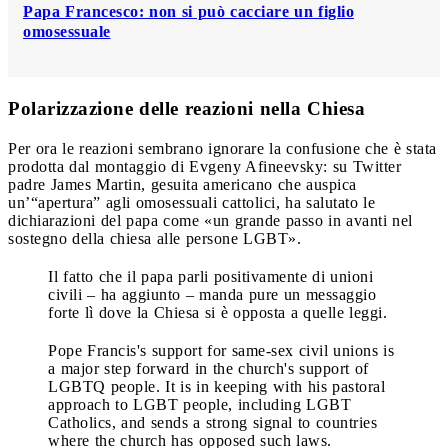
Papa Francesco: non si può cacciare un figlio
omosessuale
Polarizzazione delle reazioni nella Chiesa
Per ora le reazioni sembrano ignorare la confusione che è stata
prodotta dal montaggio di Evgeny Afineevsky: su Twitter
padre James Martin, gesuita americano che auspica
un’“apertura” agli omosessuali cattolici, ha salutato le
dichiarazioni del papa come «un grande passo in avanti nel
sostegno della chiesa alle persone LGBT».
Il fatto che il papa parli positivamente di unioni
civili – ha aggiunto – manda pure un messaggio
forte lì dove la Chiesa si è opposta a quelle leggi.
Pope Francis's support for same-sex civil unions is
a major step forward in the church's support of
LGBTQ people. It is in keeping with his pastoral
approach to LGBT people, including LGBT
Catholics, and sends a strong signal to countries
where the church has opposed such laws.