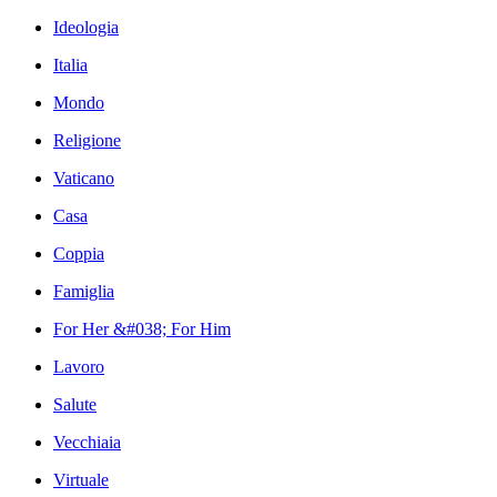
Ideologia
Italia
Mondo
Religione
Vaticano
Casa
Coppia
Famiglia
For Her &#038; For Him
Lavoro
Salute
Vecchiaia
Virtuale