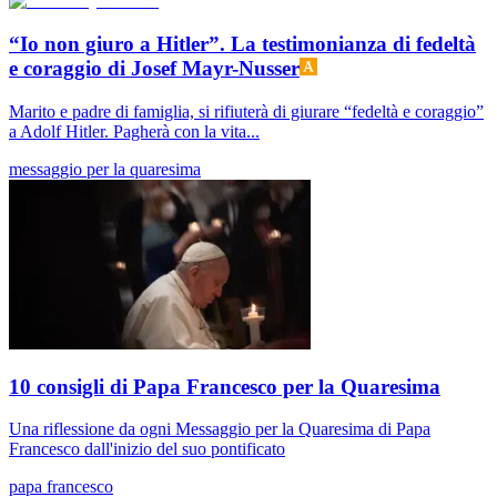
“Io non giuro a Hitler”. La testimonianza di fedeltà
e coraggio di Josef Mayr-Nusser
Marito e padre di famiglia, si rifiuterà di giurare “fedeltà e coraggio”
a Adolf Hitler. Pagherà con la vita...
messaggio per la quaresima
10 consigli di Papa Francesco per la Quaresima
Una riflessione da ogni Messaggio per la Quaresima di Papa
Francesco dall'inizio del suo pontificato
papa francesco