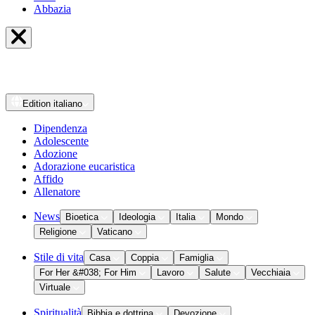
Abbazia
Edition
italiano
Dipendenza
Adolescente
Adozione
Adorazione eucaristica
Affido
Allenatore
News
Bioetica
Ideologia
Italia
Mondo
Religione
Vaticano
Stile di vita
Casa
Coppia
Famiglia
For Her &#038; For Him
Lavoro
Salute
Vecchiaia
Virtuale
Spiritualità
Bibbia e dottrina
Devozione