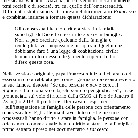
messicana Valentina Alazraki, in cui vennero toccati numerosi
temi sociali e di società, tra cui quello dell’omosessualità.
Differenti estratti sono stati ripresi nel documentario
Francesco
e combinati insieme a formare questa dichiarazione:
Gli omosessuali hanno diritto a stare in famiglia,
sono figli di Dio e hanno diritto a stare in famiglia.
Non si può cacciare qualcuno dalla famiglia e
rendergli la vita impossibile per questo. Quello che
dobbiamo fare è una legge di coabitazione civile:
hanno diritto di essere legalmente coperti. Io ho
difeso questa cosa.
Nella versione originale, papa Francesco inizia dichiarando di
essersi molto arrabbiato per come i giornalisti avevano recepito
la sua famosa risposta “Se una persona è gay e cerca il
Signore e ha buona volontà, chi sono io per giudicare?”, frase
pronunciata sul volo di ritorno dalla GMG di Rio de Janeiro il
28 luglio 2013. Il pontefice affermava di esprimersi
«sull’integrazione in famiglia delle persone con orientamento
omosessuale». Egli afferma di aver inteso: «Le persone
omosessuali hanno diritto a stare in famiglia, le persone con
orientamento omosessuale hanno diritto a stare nella famiglia»,
primo estratto ripreso nel documentario
Francesco
.