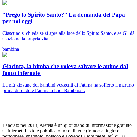
“Prego lo Spirito Santo?” La domanda del Papa
per noi oggi
Ciascuno si chieda se si apre alla luce dello Spirito Santo, e se Gli dà
spazio nella propria vita
bambina
Giacinta, la bimba che voleva salvare le anime dal
fuoco infernale
La più giovane dei bambini veggenti di Fatima ha sofferto il martirio
prima di rendere l’anima a Dio. Bambina...
Lanciato nel 2013, Aleteia è un quotidiano di informazione gratuito
su internet. Il sito è pubblicato in sei lingue (francese, inglese,
portoghese, spagnolo, polacco e sloveno). Ogni mese, più di 10