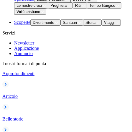
Le nostre croci
Preghiera
Riti
Tempo liturgico
Virtù cristiane
Scoperte
Divertimento
Santuari
Storia
Viaggi
Servizi
Newsletter
Applicazione
Annuncio
I nostri formati di punta
Approfondimenti
Articolo
Belle storie