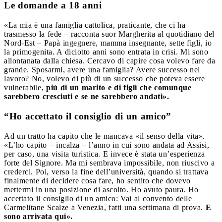
Le domande a 18 anni
«La mia è una famiglia cattolica, praticante, che ci ha
trasmesso la fede – racconta suor Margherita al quotidiano del
Nord-Est – Papà ingegnere, mamma insegnante, sette figli, io
la primogenita. A diciotto anni sono entrata in crisi. Mi sono
allontanata dalla chiesa. Cercavo di capire cosa volevo fare da
grande. Sposarmi, avere una famiglia? Avere successo nel
lavoro? No, volevo di più di un successo che poteva essere
vulnerabile,
più di un marito e di figli che comunque
sarebbero cresciuti e se ne sarebbero andati».
“Ho accettato il consiglio di un amico”
Ad un tratto ha capito che le mancava «il senso della vita».
«L’ho capito – incalza – l’anno in cui sono andata ad Assisi,
per caso, una visita turistica. E invece è stata un’esperienza
forte del Signore. Ma mi sembrava impossibile, non riuscivo a
crederci. Poi, verso la fine dell’università, quando si trattava
finalmente di decidere cosa fare, ho sentito che dovevo
mettermi in una posizione di ascolto. Ho avuto paura. Ho
accettato il consiglio di un amico: Vai al convento delle
Carmelitane Scalze a Venezia, fatti una settimana di prova.
E
sono arrivata qui».