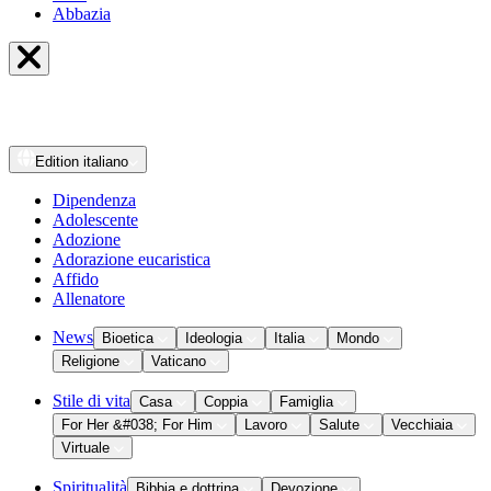
Abbazia
Edition
italiano
Dipendenza
Adolescente
Adozione
Adorazione eucaristica
Affido
Allenatore
News
Bioetica
Ideologia
Italia
Mondo
Religione
Vaticano
Stile di vita
Casa
Coppia
Famiglia
For Her &#038; For Him
Lavoro
Salute
Vecchiaia
Virtuale
Spiritualità
Bibbia e dottrina
Devozione