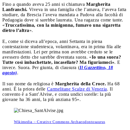
Fino a quando aveva 25 anni si chiamava
Margherita
Lanfranchi.
Viveva in una famiglia che l’amava, l’aveva fatta
studiare, da Brescia l’aveva mandata a Padova alla facoltà di
Pedagogia dove si sarebbe laureata. Una ragazza come tante.
«
Truccatissima, con la minigonna, fumavo una sigaretta
dietro l’altra
».
E, come si diceva all’epoca, anni Settanta in piena
contestazione studentesca, volantinava, era in prima fila alle
manifestazioni. Lei per prima non avrebbe creduto se le
avessero detto che sarebbe diventata suora. «
Io una suora?
Tutte così imbachettate, incasellate? Ma figuriamoci»
. E
invece. Suora. Per giunta, di clausura (
Il Gazzettino, 18
agosto)
.
Il suo nome da religiosa è
Margherita della Croce.
Ha 68
anni. È la priora delle
Carmelitane Scalze di Venezia
. Il
convento è a Sant’Alvise, e conta undici sorelle: la più
giovane ha 36 anni, la più anziana 95».
Wikimedia – Creative Commons Archaeodontosaurus