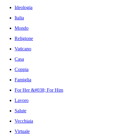
Ideologia
Italia
Mondo
Religione
Vaticano
Casa
Coppia
Famiglia
For Her &#038; For Him
Lavoro
Salute
Vecchiaia
Virtuale