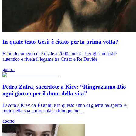
In quale testo Gesù è citato per la prima volta?
E' un documento che risale a 2000 anni fa. Per gli studiosi è
autentico e rivela il legame tra Cristo e Re Davide
guerra
Pedro Zafra, sacerdote a Kiev: “Ringraziamo Dio
ogni giorno per il dono della vita”
Lavora a Kiev da 10 anni, e in questo anno di guerra ha aperto le
porte della sua parrocchia a chiunque ne...
aborto