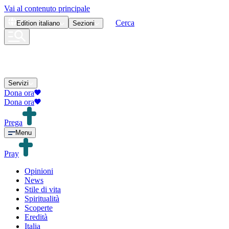
Vai al contenuto principale
Cerca
Edition
italiano
Sezioni
Servizi
Dona ora
Dona ora
Prega
Menu
Pray
Opinioni
News
Stile di vita
Spiritualità
Scoperte
Eredità
Italia