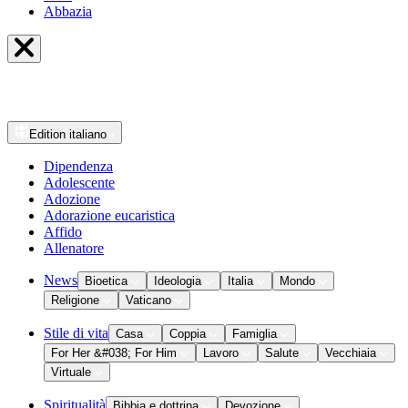
Abbazia
Edition
italiano
Dipendenza
Adolescente
Adozione
Adorazione eucaristica
Affido
Allenatore
News
Bioetica
Ideologia
Italia
Mondo
Religione
Vaticano
Stile di vita
Casa
Coppia
Famiglia
For Her &#038; For Him
Lavoro
Salute
Vecchiaia
Virtuale
Spiritualità
Bibbia e dottrina
Devozione