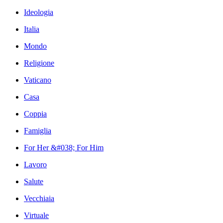
Ideologia
Italia
Mondo
Religione
Vaticano
Casa
Coppia
Famiglia
For Her &#038; For Him
Lavoro
Salute
Vecchiaia
Virtuale