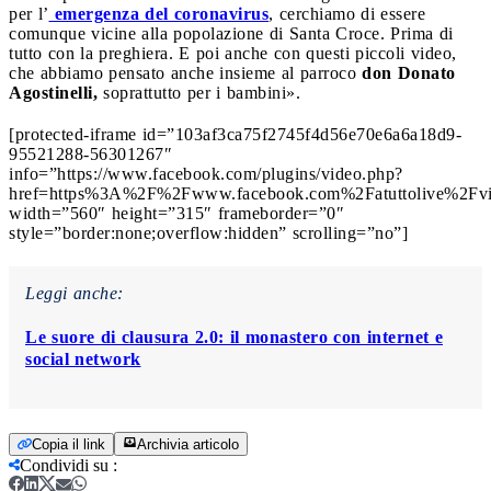
per l’
emergenza del coronavirus
, cerchiamo di essere
comunque vicine alla popolazione di Santa Croce. Prima di
tutto con la preghiera. E poi anche con questi piccoli video,
che abbiamo pensato anche insieme al parroco
don Donato
Agostinelli,
soprattutto per i bambini».
[protected-iframe id=”103af3ca75f2745f4d56e70e6a6a18d9-
95521288-56301267″
info=”https://www.facebook.com/plugins/video.php?
href=https%3A%2F%2Fwww.facebook.com%2Fatuttolive%2F
width=”560″ height=”315″ frameborder=”0″
style=”border:none;overflow:hidden” scrolling=”no”]
Leggi anche:
Le suore di clausura 2.0: il monastero con internet e
social network
Copia il link
Archivia articolo
Condividi su
: