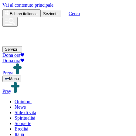
Vai al contenuto principale
Cerca
Edition
italiano
Sezioni
Servizi
Dona ora
Dona ora
Prega
Menu
Pray
Opinioni
News
Stile di vita
Spiritualità
Scoperte
Eredità
Italia