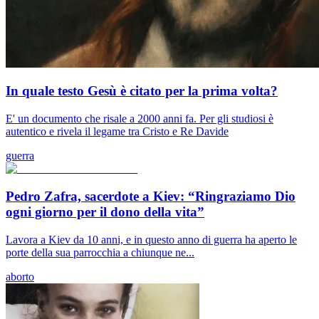
In quale testo Gesù è citato per la prima volta?
E' un documento che risale a 2000 anni fa. Per gli studiosi è
autentico e rivela il legame tra Cristo e Re Davide
guerra
Pedro Zafra, sacerdote a Kiev: “Ringraziamo Dio
ogni giorno per il dono della vita”
Lavora a Kiev da 10 anni, e in questo anno di guerra ha aperto le
porte della sua parrocchia a chiunque ne...
aborto