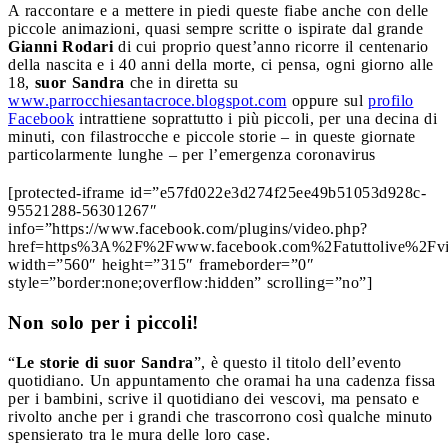
A raccontare e a mettere in piedi queste fiabe anche con delle
piccole animazioni, quasi sempre scritte o ispirate dal grande
Gianni Rodari
di cui proprio quest’anno ricorre il centenario
della nascita e i 40 anni della morte, ci pensa, ogni giorno alle
18,
suor Sandra
che in diretta su
www.parrocchiesantacroce.blogspot.com
oppure sul
profilo
Facebook
intrattiene soprattutto i più piccoli, per una decina di
minuti, con filastrocche e piccole storie – in queste giornate
particolarmente lunghe – per l’emergenza coronavirus
[protected-iframe id=”e57fd022e3d274f25ee49b51053d928c-
95521288-56301267″
info=”https://www.facebook.com/plugins/video.php?
href=https%3A%2F%2Fwww.facebook.com%2Fatuttolive%2F
width=”560″ height=”315″ frameborder=”0″
style=”border:none;overflow:hidden” scrolling=”no”]
Non solo per i piccoli!
“
Le storie di suor Sandra
”, è questo il titolo dell’evento
quotidiano. Un appuntamento che oramai ha una cadenza fissa
per i bambini, scrive il quotidiano dei vescovi, ma pensato e
rivolto anche per i grandi che trascorrono così qualche minuto
spensierato tra le mura delle loro case.