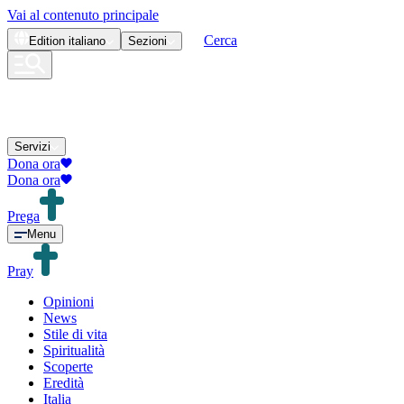
Vai al contenuto principale
Cerca
Edition
italiano
Sezioni
Servizi
Dona ora
Dona ora
Prega
Menu
Pray
Opinioni
News
Stile di vita
Spiritualità
Scoperte
Eredità
Italia