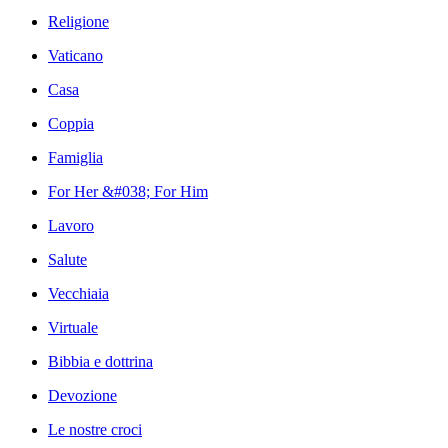
Religione
Vaticano
Casa
Coppia
Famiglia
For Her &#038; For Him
Lavoro
Salute
Vecchiaia
Virtuale
Bibbia e dottrina
Devozione
Le nostre croci