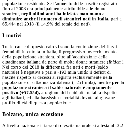
popolazione residente. Se l’aumento delle nascite registrato
fino al 2008 era principalmente attribuibile alle donne
straniere,
negli ultimi anni ha iniziato man mano a
diminuire anche il numero di stranieri nati in Italia,
pari a
65.444 nel 2018 (il 14,9% del totale dei nati).
I motivi
Tra le cause di questo calo vi sono la contrazione dei flussi
femminili in entrata in Italia, il progressivo invecchiamento
della popolazione straniera, oltre all’acquisizione della
cittadinanza italiana da parte di molte donne straniere (
Ibidem
).
Nel corso del 2018 la differenza fra nati e morti (saldo
naturale) è negativa e pari a -193 mila unità; il deficit di
nascite rispetto ai decessi si registra esclusivamente nella
popolazione di cittadinanza italiana (- 251 mila), mentre
per la
popolazione straniera il saldo naturale è ampiamente
positivo (+57.554),
a ragione della più alta natalità rispetto
agli italiani, ed alla bassissima mortalità dovuta al giovane
profilo di età di questa popolazione.
Bolzano, unica eccezione
A livello nazionale il tasso di crescita naturale si attesta al -3,2