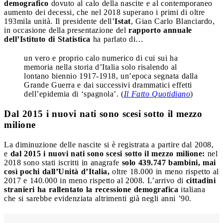
demografico
dovuto al calo della nascite e al contemporaneo
aumento dei decessi, che nel 2018 superano i primi di oltre
193mila unità. Il presidente dell’
Istat
, Gian Carlo Blanciardo,
in occasione della presentazione del
rapporto annuale
dell’Istituto di Statistica
ha parlato di…
un vero e proprio calo numerico di cui sui ha
memoria nella storia d’Italia solo risalendo al
lontano biennio 1917-1918, un’epoca segnata dalla
Grande Guerra e dai successivi drammatici effetti
dell’epidemia di ‘spagnola’. (
Il Fatto Quotidiano
)
Dal 2015 i nuovi nati sono scesi sotto il mezzo
milione
La diminuzione delle nascite si è registrata a partire dal 2008,
e
dal 2015 i nuovi nati sono scesi sotto il mezzo milione:
nel
2018 sono stati iscritti in anagrafe
solo 439.747 bambini, mai
così pochi dall’Unità d’Italia,
oltre 18.000 in meno rispetto al
2017 e 140.000 in meno rispetto al 2008. L’arrivo di
cittadini
stranieri ha rallentato la recessione demografica
italiana
che si sarebbe evidenziata altrimenti già negli anni ’90.