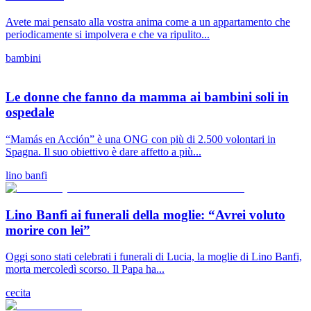
Avete mai pensato alla vostra anima come a un appartamento che
periodicamente si impolvera e che va ripulito...
bambini
Le donne che fanno da mamma ai bambini soli in
ospedale
“Mamás en Acción” è una ONG con più di 2.500 volontari in
Spagna. Il suo obiettivo è dare affetto a più...
lino banfi
Lino Banfi ai funerali della moglie: “Avrei voluto
morire con lei”
Oggi sono stati celebrati i funerali di Lucia, la moglie di Lino Banfi,
morta mercoledì scorso. Il Papa ha...
cecita