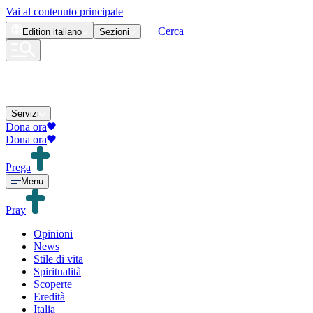
Vai al contenuto principale
Cerca
Edition
italiano
Sezioni
Servizi
Dona ora
Dona ora
Prega
Menu
Pray
Opinioni
News
Stile di vita
Spiritualità
Scoperte
Eredità
Italia