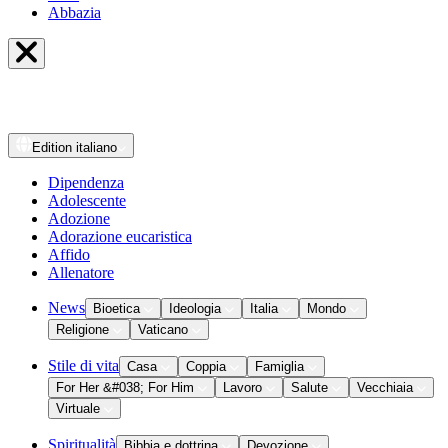
Abbazia
Edition
italiano
Dipendenza
Adolescente
Adozione
Adorazione eucaristica
Affido
Allenatore
News
Bioetica
Ideologia
Italia
Mondo
Religione
Vaticano
Stile di vita
Casa
Coppia
Famiglia
For Her &#038; For Him
Lavoro
Salute
Vecchiaia
Virtuale
Spiritualità
Bibbia e dottrina
Devozione