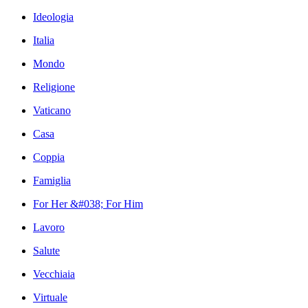
Ideologia
Italia
Mondo
Religione
Vaticano
Casa
Coppia
Famiglia
For Her &#038; For Him
Lavoro
Salute
Vecchiaia
Virtuale