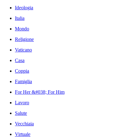
Ideologia
Italia
Mondo
Religione
Vaticano
Casa
Coppia
Famiglia
For Her &#038; For Him
Lavoro
Salute
Vecchiaia
Virtuale