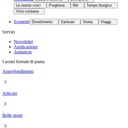
Le nostre croci
Preghiera
Riti
Tempo liturgico
Virtù cristiane
Scoperte
Divertimento
Santuari
Storia
Viaggi
Servizi
Newsletter
Applicazione
Annuncio
I nostri formati di punta
Approfondimenti
Articolo
Belle storie