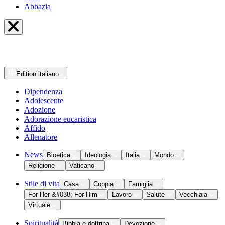
Abbazia
Edition
italiano
Dipendenza
Adolescente
Adozione
Adorazione eucaristica
Affido
Allenatore
News
Bioetica
Ideologia
Italia
Mondo
Religione
Vaticano
Stile di vita
Casa
Coppia
Famiglia
For Her &#038; For Him
Lavoro
Salute
Vecchiaia
Virtuale
Spiritualità
Bibbia e dottrina
Devozione