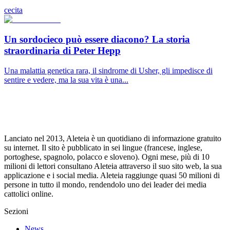
cecita
Un sordocieco può essere diacono? La storia
straordinaria di Peter Hepp
Una malattia genetica rara, il sindrome di Usher, gli impedisce di
sentire e vedere, ma la sua vita è una...
Lanciato nel 2013, Aleteia è un quotidiano di informazione gratuito
su internet. Il sito è pubblicato in sei lingue (francese, inglese,
portoghese, spagnolo, polacco e sloveno). Ogni mese, più di 10
milioni di lettori consultano Aleteia attraverso il suo sito web, la sua
applicazione e i social media. Aleteia raggiunge quasi 50 milioni di
persone in tutto il mondo, rendendolo uno dei leader dei media
cattolici online.
Sezioni
News