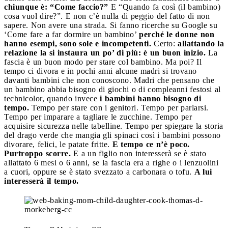
chiunque è: “Come faccio?”
E “Quando fa così (il bambino)
cosa vuol dire?”. E non c’è nulla di peggio del fatto di non
sapere. Non avere una strada. Si fanno ricerche su Google su
‘Come fare a far dormire un bambino’
perché le donne non
hanno esempi, sono sole e incompetenti.
Certo:
allattando la
relazione la si instaura un po’ di più: è un buon inizio.
La
fascia è un buon modo per stare col bambino. Ma poi? Il
tempo ci divora e in pochi anni alcune madri si trovano
davanti bambini che non conoscono. Madri che pensano che
un bambino abbia bisogno di giochi o di compleanni festosi al
technicolor, quando invece
i bambini hanno bisogno di
tempo.
Tempo per stare con i genitori. Tempo per parlarsi.
Tempo per imparare a tagliare le zucchine. Tempo per
acquisire sicurezza nelle tabelline. Tempo per spiegare la storia
del drago verde che mangia gli spinaci così i bambini possono
divorare, felici, le patate fritte.
E tempo ce n’è poco.
Purtroppo scorre.
E a un figlio non interesserà se è stato
allattato 6 mesi o 6 anni, se la fascia era a righe o i lenzuolini
a cuori, oppure se è stato svezzato a carbonara o tofu.
A lui
interesserà il tempo.