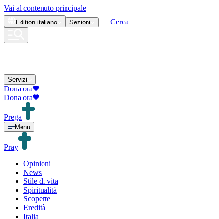
Vai al contenuto principale
Cerca
Edition
italiano
Sezioni
Servizi
Dona ora
Dona ora
Prega
Menu
Pray
Opinioni
News
Stile di vita
Spiritualità
Scoperte
Eredità
Italia