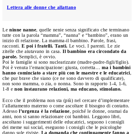
Lettera alle donne che allattano
Le
ninne nanne
, quelle nenie senza significato che terminano
tutte con la parola “mamma”, “nanna” e “bambino”, erano un
inizio di relazione. La mamma-il bambino. Parole, frasi,
racconti.
E poi i fratelli. Tanti.
Le voci. I parenti. Le zie
zitelle che aiutavano in casa.
Il bambino era circondato da
parole.
Semplici, è ovvio.
Poi le famiglie si sono nuclearizzate (madre-padre-figli/figlio).
Poi è venuta l’emancipazione: giusta, corretta…
ma i bambini
hanno cominciato a stare più con le maestre e le educatrici
,
che pur brave che siano (ce ne sono davvero di qualificate),
non sono mamma, o zia, o nonna. Sono in rapporto 1-4, 1-6,
1-8 e
non instaurano relazioni, ma educano, stimolano.
Ecco che il problema non sta (più) nel cercare d’implementare
l’allattamento materno o come ascoltare il bisogno di contatto.
Adesso
l’urgenza è la relazione
, poiché le donne, oramai da
anni, non si sanno relazionare coi bambini. Leggono libri,
ascoltano i suggerimenti delle educatrici, seguono i consigli
dei meme sui social, eseguono i consigli che le psicologhe
danno sule riviste.
La domanda che continuamente fanno a