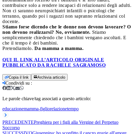
contribuisce solo a rendere incapaci di relazionarsi degli adulti.
Non ci saranno neuropsichiatri infantili o psicologi che
terranno, quando poi i ragazzi non sapranno relazionarsi col
docente.
Stiamo forse dicendo che le donne non devono lavorare? O
non devono realizzarsi? No, ovviamente.
Stiamo
semplicemente chiedendo che i bambini vengano ascoltati. E
che il tempo è dei bambini.
Pretendiamolo.
Da mamma a mamma.
QUI IL LINK ALL’ARTICOLO ORIGINALE
PUBBLICATO DA RACHELE SAGRAMOSO
Copia il link
Archivia articolo
Condividi su
:
Le parole chiave/tag associati a questo articolo:
educazione
mamma-figlio
relazione
tempo
PRECEDENTE
Preghiera per i figli alla Vergine del Perpetuo
Soccorso
SUCCESSIVO
Giuseppina: ho sconfitto il cancro grazie all'amore