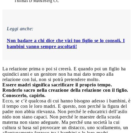
Thomas D Mørkeberg CC
Leggi anche:
Non badare a chi dice che vizi tuo figlio se lo consoli. I
bambini vanno sempre ascoltati!
La relazione prima o poi si creerà. E quando poi un figlio ha
quindici anni e un genitore non ha mai dato tempo alla
relazione con lui, non si potrà pretendere molto.
Essere madri significa sacrificare il proprio tempo.
Renderlo sacro nella creazione della relazione con il figlio.
Conoscerlo, capirlo.
Ecco, se c’è qualcosa di cui hanno bisogno adesso i bambini, è
il tempo con le loro madri. E questo, non perché la figura del
padre non abbia rilevanza. Non perché le educatrici dell’asilo
nido non siano capaci. Non perché le maestre della scuola
materna non siano adeguate. Ma perché una società la cui
cultura si basa sul provocare un distacco, uno scollamento, un
allontanamento forzoso tra i bambini e le loro madri,