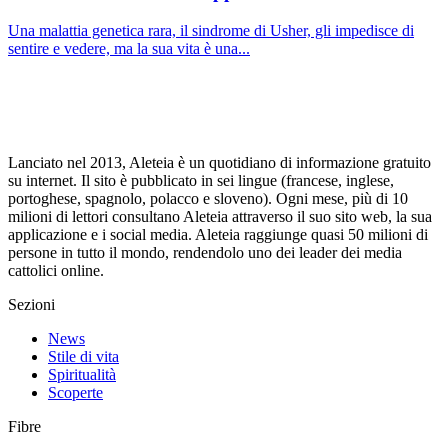
Una malattia genetica rara, il sindrome di Usher, gli impedisce di
sentire e vedere, ma la sua vita è una...
Lanciato nel 2013, Aleteia è un quotidiano di informazione gratuito
su internet. Il sito è pubblicato in sei lingue (francese, inglese,
portoghese, spagnolo, polacco e sloveno). Ogni mese, più di 10
milioni di lettori consultano Aleteia attraverso il suo sito web, la sua
applicazione e i social media. Aleteia raggiunge quasi 50 milioni di
persone in tutto il mondo, rendendolo uno dei leader dei media
cattolici online.
Sezioni
News
Stile di vita
Spiritualità
Scoperte
Fibre