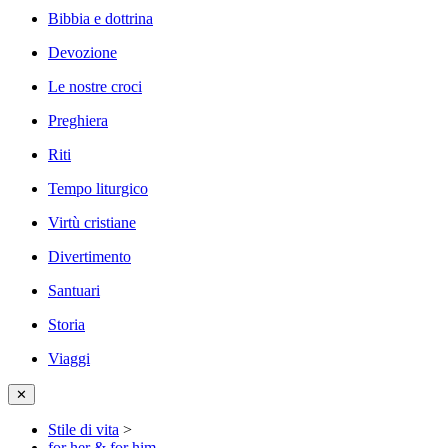
Bibbia e dottrina
Devozione
Le nostre croci
Preghiera
Riti
Tempo liturgico
Virtù cristiane
Divertimento
Santuari
Storia
Viaggi
✕
Stile di vita
>
for her & for him