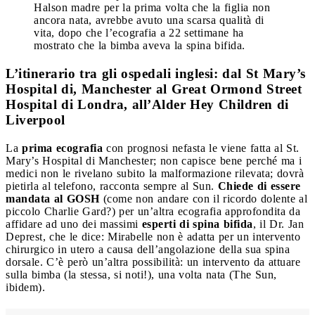
Halson madre per la prima volta che la figlia non
ancora nata, avrebbe avuto una scarsa qualità di
vita, dopo che l’ecografia a 22 settimane ha
mostrato che la bimba aveva la spina bifida.
L’itinerario tra gli ospedali inglesi: dal St Mary’s
Hospital di, Manchester al Great Ormond Street
Hospital di Londra, all’Alder Hey Children di
Liverpool
La
prima ecografia
con prognosi nefasta le viene fatta al St.
Mary’s Hospital di Manchester; non capisce bene perché ma i
medici non le rivelano subito la malformazione rilevata; dovrà
pietirla al telefono, racconta sempre al Sun.
Chiede di essere
mandata al GOSH
(come non andare con il ricordo dolente al
piccolo Charlie Gard?) per un’altra ecografia approfondita da
affidare ad uno dei massimi
esperti di spina bifida
, il Dr. Jan
Deprest, che le dice: Mirabelle non è adatta per un intervento
chirurgico in utero a causa dell’angolazione della sua spina
dorsale. C’è però un’altra possibilità: un intervento da attuare
sulla bimba (la stessa, si noti!), una volta nata (The Sun,
ibidem).