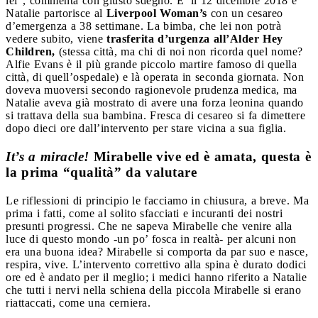
lei”, commenta con giusto sdegno. E’ il 12 dicembre 2018 e
Natalie partorisce al
Liverpool Woman’s
con un cesareo
d’emergenza a 38 settimane. La bimba, che lei non potrà
vedere subito, viene
trasferita d’urgenza all’Alder Hey
Children,
(stessa città, ma chi di noi non ricorda quel nome?
Alfie Evans è il più grande piccolo martire famoso di quella
città, di quell’ospedale) e là operata in seconda giornata. Non
doveva muoversi secondo ragionevole prudenza medica, ma
Natalie aveva già mostrato di avere una forza leonina quando
si trattava della sua bambina. Fresca di cesareo si fa dimettere
dopo dieci ore dall’intervento per stare vicina a sua figlia.
It’s a miracle!
Mirabelle vive ed è amata, questa è
la prima “qualità” da valutare
Le riflessioni di principio le facciamo in chiusura, a breve. Ma
prima i fatti, come al solito sfacciati e incuranti dei nostri
presunti progressi. Che ne sapeva Mirabelle che venire alla
luce di questo mondo -un po’ fosca in realtà- per alcuni non
era una buona idea? Mirabelle si comporta da par suo e nasce,
respira, vive. L’intervento correttivo alla spina è durato dodici
ore ed è andato per il meglio; i medici hanno riferito a Natalie
che tutti i nervi nella schiena della piccola Mirabelle si erano
riattaccati, come una cerniera.