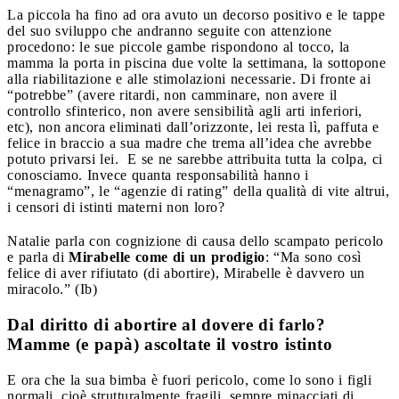
La piccola ha fino ad ora avuto un decorso positivo e le tappe
del suo sviluppo che andranno seguite con attenzione
procedono: le sue piccole gambe rispondono al tocco, la
mamma la porta in piscina due volte la settimana, la sottopone
alla riabilitazione e alle stimolazioni necessarie. Di fronte ai
“potrebbe” (avere ritardi, non camminare, non avere il
controllo sfinterico, non avere sensibilità agli arti inferiori,
etc), non ancora eliminati dall’orizzonte, lei resta lì, paffuta e
felice in braccio a sua madre che trema all’idea che avrebbe
potuto privarsi lei. E se ne sarebbe attribuita tutta la colpa, ci
conosciamo. Invece quanta responsabilità hanno i
“menagramo”, le “agenzie di rating” della qualità di vite altrui,
i censori di istinti materni non loro?
Natalie parla con cognizione di causa dello scampato pericolo
e parla di
Mirabelle come di un prodigio
: “Ma sono così
felice di aver rifiutato (di abortire), Mirabelle è davvero un
miracolo.” (Ib)
Dal diritto di abortire al dovere di farlo?
Mamme (e papà) ascoltate il vostro istinto
E ora che la sua bimba è fuori pericolo, come lo sono i figli
normali, cioè strutturalmente fragili, sempre minacciati di