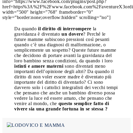
info=”https://www.facebook.com/plugins/post.php?
href=https%3A%2F%2Fwww.facebook.com%2FaventureX3ordi
width=”500″ height=”768″ frameborder=”0″
style=”border:none;overflow:hidden” scrolling=”no”]
Da quando
il diritto di interrompere
la
gravidanza è diventato
un dovere
? Perché le
future mamme subiscono pressioni così pesanti
quando c’è una diagnosi di malformazione, o
semplicemente un sospetto? Queste future mamme
che decidono di portare avanti la gravidanza del
loro bambino senza condizioni, da quando i loro
istinti e amore materni
sono diventati meno
importanti dell’opinione degli altri? Da quando il
diritto di non voler essere madre è diventato più
importante del diritto di diventarlo? Ci sono
davvero solo i cattolici integralisti dei vecchi tempi
che pensano che anche un bambino diverso possa
vedere la luce ed essere amato, che pensano che
venire al mondo, che
questo semplice fatto di
vivere sia una grande fortuna in se stessa ?