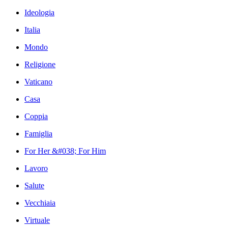
Ideologia
Italia
Mondo
Religione
Vaticano
Casa
Coppia
Famiglia
For Her &#038; For Him
Lavoro
Salute
Vecchiaia
Virtuale