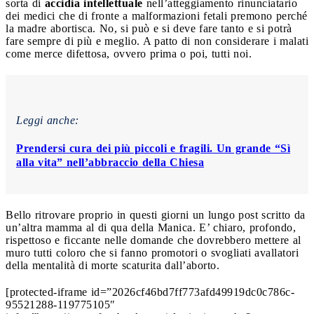
sorta di
accidia intellettuale
nell’atteggiamento rinunciatario
dei medici che di fronte a malformazioni fetali premono perché
la madre abortisca. No, si può e si deve fare tanto e si potrà
fare sempre di più e meglio. A patto di non considerare i malati
come merce difettosa, ovvero prima o poi, tutti noi.
Leggi anche:
Prendersi cura dei più piccoli e fragili. Un grande “Sì
alla vita” nell’abbraccio della Chiesa
Bello ritrovare proprio in questi giorni un lungo post scritto da
un’altra mamma al di qua della Manica. E’ chiaro, profondo,
rispettoso e ficcante nelle domande che dovrebbero mettere al
muro tutti coloro che si fanno promotori o svogliati avallatori
della mentalità di morte scaturita dall’aborto.
[protected-iframe id=”2026cf46bd7ff773afd49919dc0c786c-
95521288-119775105″