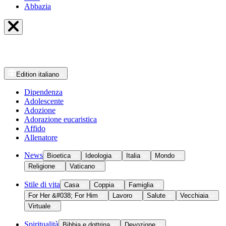
Abbazia
Edition
italiano
Dipendenza
Adolescente
Adozione
Adorazione eucaristica
Affido
Allenatore
News
Bioetica
Ideologia
Italia
Mondo
Religione
Vaticano
Stile di vita
Casa
Coppia
Famiglia
For Her &#038; For Him
Lavoro
Salute
Vecchiaia
Virtuale
Spiritualità
Bibbia e dottrina
Devozione