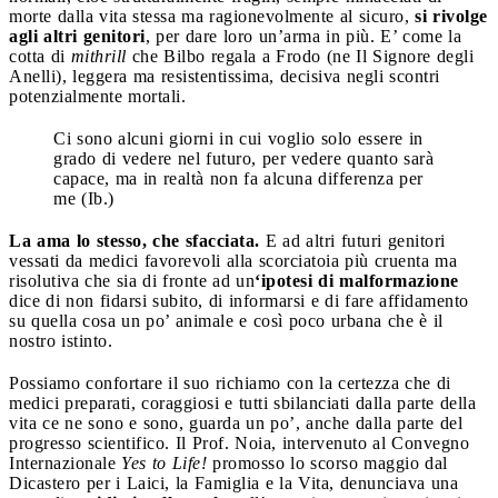
morte dalla vita stessa ma ragionevolmente al sicuro,
si rivolge
agli altri genitori
, per dare loro un’arma in più. E’ come la
cotta di
mithrill
che Bilbo regala a Frodo (ne Il Signore degli
Anelli), leggera ma resistentissima, decisiva negli scontri
potenzialmente mortali.
Ci sono alcuni giorni in cui voglio solo essere in
grado di vedere nel futuro, per vedere quanto sarà
capace, ma in realtà non fa alcuna differenza per
me (Ib.)
La ama lo stesso, che sfacciata.
E ad altri futuri genitori
vessati da medici favorevoli alla scorciatoia più cruenta ma
risolutiva che sia di fronte ad un
‘ipotesi di malformazione
dice di non fidarsi subito, di informarsi e di fare affidamento
su quella cosa un po’ animale e così poco urbana che è il
nostro istinto.
Possiamo confortare il suo richiamo con la certezza che di
medici preparati, coraggiosi e tutti sbilanciati dalla parte della
vita ce ne sono e sono, guarda un po’, anche dalla parte del
progresso scientifico. Il Prof. Noia, intervenuto al Convegno
Internazionale
Yes to Life!
promosso lo scorso maggio dal
Dicastero per i Laici, la Famiglia e la Vita, denunciava una