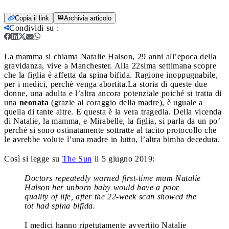
Copia il link
Archivia articolo
Condividi su
:
La mamma si chiama Natalie Halson, 29 anni all’epoca della
gravidanza, vive a Manchester. Alla 22sima settimana scopre
che la figlia è affetta da spina bifida. Ragione inoppugnabile,
per i medici, perché venga abortita.
La storia di queste due
donne, una adulta e l’altra ancora potenziale poiché si tratta di
una
neonata
(grazie al coraggio della madre), è uguale a
quella di tante altre. E questa è la vera tragedia. Della vicenda
di Natalie, la mamma, e Mirabelle, la figlia, si parla da un po’
perché si sono ostinatamente sottratte al tacito protocollo che
le avrebbe volute l’una madre in lutto, l’altra bimba deceduta.
Così si legge su
The Sun
il 5 giugno 2019:
Doctors repeatedly warned first-time mum Natalie
Halson her unborn baby would have a poor
quality of life, after the 22-week scan showed the
tot had spina bifida.
I medici hanno ripetutamente avvertito Natalie