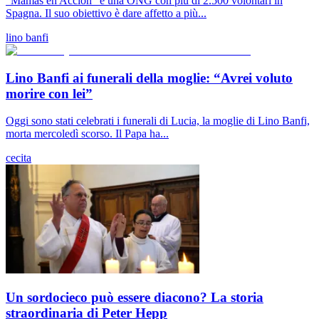
“Mamás en Acción” è una ONG con più di 2.500 volontari in
Spagna. Il suo obiettivo è dare affetto a più...
lino banfi
Lino Banfi ai funerali della moglie: “Avrei voluto
morire con lei”
Oggi sono stati celebrati i funerali di Lucia, la moglie di Lino Banfi,
morta mercoledì scorso. Il Papa ha...
cecita
Un sordocieco può essere diacono? La storia
straordinaria di Peter Hepp