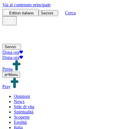
Vai al contenuto principale
Cerca
Edition
italiano
Sezioni
Servizi
Dona ora
Dona ora
Prega
Menu
Pray
Opinioni
News
Stile di vita
Spiritualità
Scoperte
Eredità
Italia