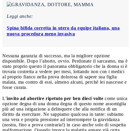
Leggi anche:
Spina bifida corretta in utero da equipe italiana, una
nuova procedura meno invasiva
Nessuna garanzia di successo, ma la migliore opzione
disponibile. Dopo l’aborto, ovvio. Perdonate il sarcasmo, ma è
stato proprio questo il panorama obbligatorio che la donna si è
trovata costretta a vedere per mesi, lottando non con i medici
al proprio fianco nella prova dolorosa di sapere sua figlia
malata, ma contro di essi, almeno alcuni, perché lei nascesse e
fosse curata.
L’
invito ad abortire ripetuto per ben dieci volte
come unica
opzione degna di una donna degna di questo nome assomiglia
più ad una istigazione a delinquere che alla notifica di un
diritto da esercitare. Ne sappiamo qualcosa in tante: subiamo
una vera e propria pressione ad interrompere la gravidanza
(nostra, fino a prova contraria!) in caso anche solo di sospetta
malformazione. Quando invece la malattia appare già certa