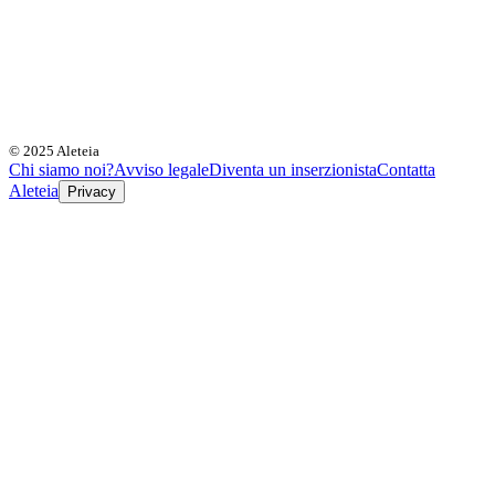
© 2025 Aleteia
Chi siamo noi?
Avviso legale
Diventa un inserzionista
Contatta
Aleteia
Privacy