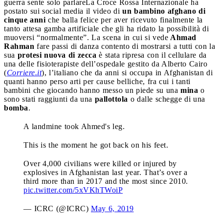
guerra sente solo parlare
La Croce Rossa Internazionale ha
postato sui social media il video di
un bambino afghano di
cinque anni
che balla felice per aver ricevuto finalmente la
tanto attesa gamba artificiale che gli ha ridato la possibilità di
muoversi “normalmente”. La scena in cui si vede
Ahmad
Rahman
fare passi di danza contento di mostrarsi a tutti con la
sua
protesi nuova di zecca
è stata ripresa con il cellulare da
una delle fisioterapiste dell’ospedale gestito da Alberto Cairo
(
Corriere.it
), l’italiano che da anni si occupa in Afghanistan di
quanti hanno perso arti per cause belliche, fra cui i tanti
bambini che giocando hanno messo un piede su una
mina
o
sono stati raggiunti da una
pallottola
o dalle schegge di una
bomba
.
A landmine took Ahmed's leg.
This is the moment he got back on his feet.
Over 4,000 civilians were killed or injured by
explosives in Afghanistan last year. That’s over a
third more than in 2017 and the most since 2010.
pic.twitter.com/5xVKhTWoiP
— ICRC (@ICRC)
May 6, 2019