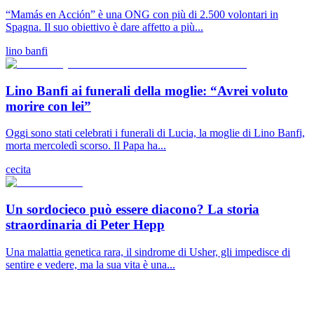
“Mamás en Acción” è una ONG con più di 2.500 volontari in
Spagna. Il suo obiettivo è dare affetto a più...
lino banfi
Lino Banfi ai funerali della moglie: “Avrei voluto
morire con lei”
Oggi sono stati celebrati i funerali di Lucia, la moglie di Lino Banfi,
morta mercoledì scorso. Il Papa ha...
cecita
Un sordocieco può essere diacono? La storia
straordinaria di Peter Hepp
Una malattia genetica rara, il sindrome di Usher, gli impedisce di
sentire e vedere, ma la sua vita è una...