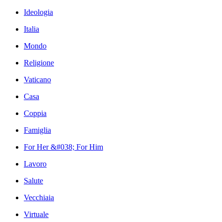
Ideologia
Italia
Mondo
Religione
Vaticano
Casa
Coppia
Famiglia
For Her &#038; For Him
Lavoro
Salute
Vecchiaia
Virtuale