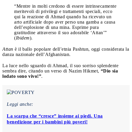
“Mentre in molti credono di essere intrinsecamente
meritevoli di privilegi e trattamenti speciali, ecco
qui la reazione di Ahmad quando ha ricevuto un
arto artificiale dopo aver perso una gamba a causa
dell’esplosione di una mina. Esprime pura
gratitudine attraverso il suo adorabile ‘Attan’”
(
Ibidem
).
Attan
è il ballo popolare dell’etnia Pashtun, oggi considerata la
danza nazionale dell’Afghanistan.
La luce nello sguardo di Ahmad, il suo sorriso splendente
sembra dire, citando un verso di Nazim Hikmet,
“Dio sia
lodato sono vivo!”
.
Leggi anche:
La scarpa che “cresce” insieme ai piedi. Una
benedizione per i bambini più poveri!