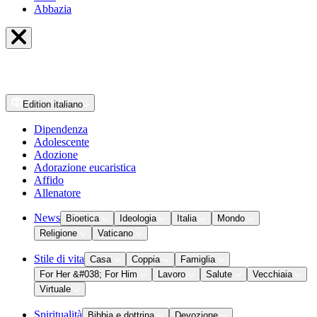
Abbazia
Edition
italiano
Dipendenza
Adolescente
Adozione
Adorazione eucaristica
Affido
Allenatore
News
Bioetica
Ideologia
Italia
Mondo
Religione
Vaticano
Stile di vita
Casa
Coppia
Famiglia
For Her &#038; For Him
Lavoro
Salute
Vecchiaia
Virtuale
Spiritualità
Bibbia e dottrina
Devozione