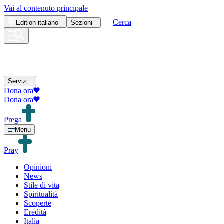
Vai al contenuto principale
Cerca
Edition
italiano
Sezioni
Servizi
Dona ora
Dona ora
Prega
Menu
Pray
Opinioni
News
Stile di vita
Spiritualità
Scoperte
Eredità
Italia