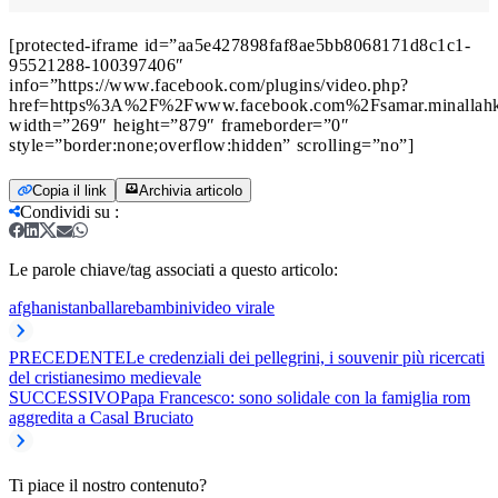
[protected-iframe id=”aa5e427898faf8ae5bb8068171d8c1c1-
95521288-100397406″
info=”https://www.facebook.com/plugins/video.php?
href=https%3A%2F%2Fwww.facebook.com%2Fsamar.minalla
width=”269″ height=”879″ frameborder=”0″
style=”border:none;overflow:hidden” scrolling=”no”]
Copia il link
Archivia articolo
Condividi su
:
Le parole chiave/tag associati a questo articolo:
afghanistan
ballare
bambini
video virale
PRECEDENTE
Le credenziali dei pellegrini, i souvenir più ricercati
del cristianesimo medievale
SUCCESSIVO
Papa Francesco: sono solidale con la famiglia rom
aggredita a Casal Bruciato
Ti piace il nostro contenuto?