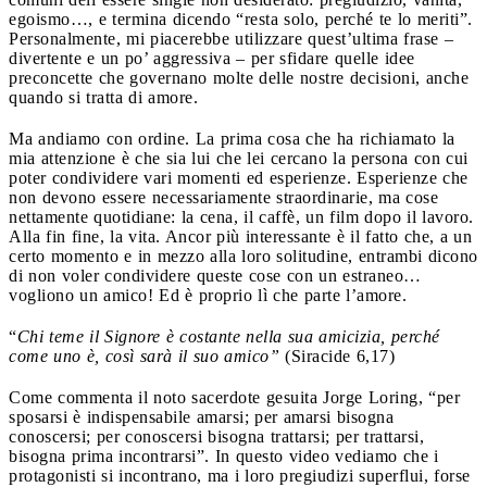
egoismo…, e termina dicendo “resta solo, perché te lo meriti”.
Personalmente, mi piacerebbe utilizzare quest’ultima frase –
divertente e un po’ aggressiva – per sfidare quelle idee
preconcette che governano molte delle nostre decisioni, anche
quando si tratta di amore.
Ma andiamo con ordine. La prima cosa che ha richiamato la
mia attenzione è che sia lui che lei cercano la persona con cui
poter condividere vari momenti ed esperienze. Esperienze che
non devono essere necessariamente straordinarie, ma cose
nettamente quotidiane: la cena, il caffè, un film dopo il lavoro.
Alla fin fine, la vita. Ancor più interessante è il fatto che, a un
certo momento e in mezzo alla loro solitudine, entrambi dicono
di non voler condividere queste cose con un estraneo…
vogliono un amico! Ed è proprio lì che parte l’amore.
“
Chi teme il Signore è costante nella sua amicizia, perché
come uno è, così sarà il suo amico”
(Siracide 6,17)
Come commenta il noto sacerdote gesuita Jorge Loring, “per
sposarsi è indispensabile amarsi; per amarsi bisogna
conoscersi; per conoscersi bisogna trattarsi; per trattarsi,
bisogna prima incontrarsi”. In questo video vediamo che i
protagonisti si incontrano, ma i loro pregiudizi superflui, forse