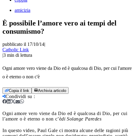
amicizia
È possibile l’amore vero ai tempi del
consumismo?
pubblicato il 17/10/14
|
Catholic Link
|
3
min di lettura
Ogni amore vero viene da Dio ed è qualcosa di Dio, per cui l'amore
o è eterno o non c'è
Copia il link
Archivia articolo
Condividi su
:
Ogni amore vero viene da Dio ed è qualcosa di Dio, per cui
l’amore o è eterno o non c’è
di Solange Paredes
In questo video, Paul Gale ci mostra alcune delle ragioni più
comuni dell’essere single non desiderato: pregiudizio, vanità,