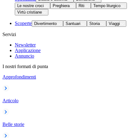
Le nostre croci
Preghiera
Riti
Tempo liturgico
Virtù cristiane
Scoperte
Divertimento
Santuari
Storia
Viaggi
Servizi
Newsletter
Applicazione
Annuncio
I nostri formati di punta
Approfondimenti
Articolo
Belle storie