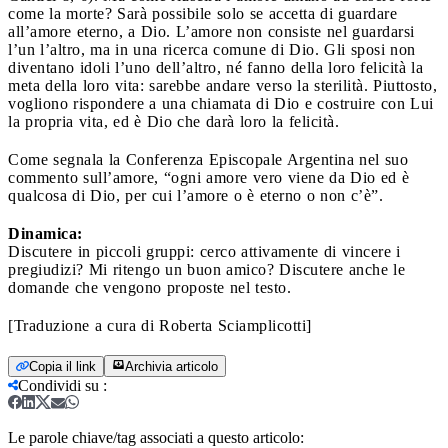
come la morte? Sarà possibile solo se accetta di guardare
all’amore eterno, a Dio. L’amore non consiste nel guardarsi
l’un l’altro, ma in una ricerca comune di Dio. Gli sposi non
diventano idoli l’uno dell’altro, né fanno della loro felicità la
meta della loro vita: sarebbe andare verso la sterilità. Piuttosto,
vogliono rispondere a una chiamata di Dio e costruire con Lui
la propria vita, ed è Dio che darà loro la felicità.
Come segnala la Conferenza Episcopale Argentina nel suo
commento sull’amore, “ogni amore vero viene da Dio ed è
qualcosa di Dio, per cui l’amore o è eterno o non c’è”.
Dinamica:
Discutere in piccoli gruppi: cerco attivamente di vincere i
pregiudizi? Mi ritengo un buon amico? Discutere anche le
domande che vengono proposte nel testo.
[Traduzione a cura di Roberta Sciamplicotti]
Copia il link
Archivia articolo
Condividi su
:
Le parole chiave/tag associati a questo articolo: