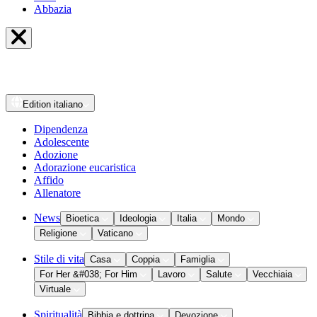
Abbazia
Edition
italiano
Dipendenza
Adolescente
Adozione
Adorazione eucaristica
Affido
Allenatore
News
Bioetica
Ideologia
Italia
Mondo
Religione
Vaticano
Stile di vita
Casa
Coppia
Famiglia
For Her &#038; For Him
Lavoro
Salute
Vecchiaia
Virtuale
Spiritualità
Bibbia e dottrina
Devozione