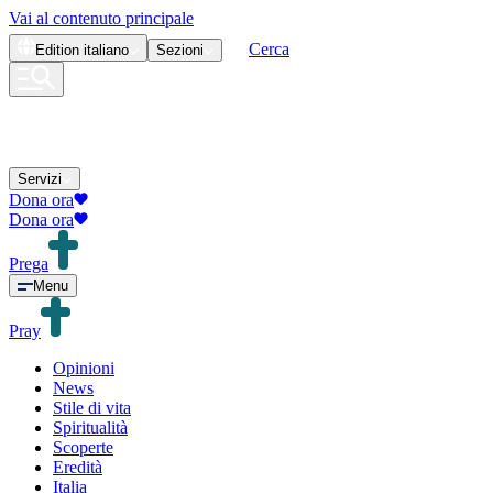
Vai al contenuto principale
Cerca
Edition
italiano
Sezioni
Servizi
Dona ora
Dona ora
Prega
Menu
Pray
Opinioni
News
Stile di vita
Spiritualità
Scoperte
Eredità
Italia