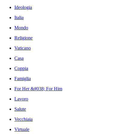
Ideologia
Italia
Mondo
Religione
Vaticano
Casa
Coppia
Famiglia
For Her &#038; For Him
Lavoro
Salute
Vecchiaia
Virtuale