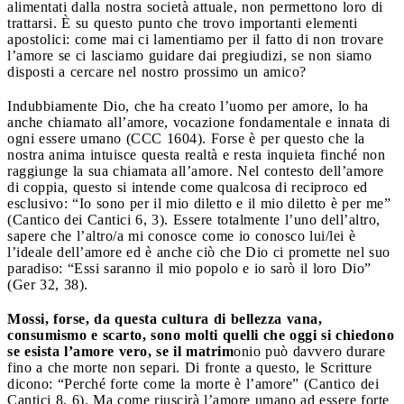
alimentati dalla nostra società attuale, non permettono loro di
trattarsi. È su questo punto che trovo importanti elementi
apostolici: come mai ci lamentiamo per il fatto di non trovare
l’amore se ci lasciamo guidare dai pregiudizi, se non siamo
disposti a cercare nel nostro prossimo un amico?
Indubbiamente Dio, che ha creato l’uomo per amore, lo ha
anche chiamato all’amore, vocazione fondamentale e innata di
ogni essere umano (CCC 1604). Forse è per questo che la
nostra anima intuisce questa realtà e resta inquieta finché non
raggiunge la sua chiamata all’amore. Nel contesto dell’amore
di coppia, questo si intende come qualcosa di reciproco ed
esclusivo: “Io sono per il mio diletto e il mio diletto è per me”
(Cantico dei Cantici 6, 3). Essere totalmente l’uno dell’altro,
sapere che l’altro/a mi conosce come io conosco lui/lei è
l’ideale dell’amore ed è anche ciò che Dio ci promette nel suo
paradiso: “Essi saranno il mio popolo e io sarò il loro Dio”
(Ger 32, 38).
Mossi, forse, da questa cultura di bellezza vana,
consumismo e scarto, sono molti quelli che oggi si chiedono
se esista l’amore vero, se il matrim
onio può davvero durare
fino a che morte non separi. Di fronte a questo, le Scritture
dicono: “Perché forte come la morte è l’amore” (Cantico dei
Cantici 8, 6). Ma come riuscirà l’amore umano ad essere forte