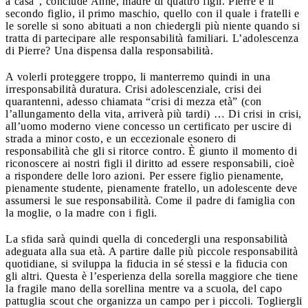
a casa”, conclude Anne, madre di quattro figli. Pierre è il
secondo figlio, il primo maschio, quello con il quale i fratelli e
le sorelle si sono abituati a non chiedergli più niente quando si
tratta di partecipare alle responsabilità familiari. L’adolescenza
di Pierre? Una dispensa dalla responsabilità.
A volerli proteggere troppo, li manterremo quindi in una
irresponsabilità duratura. Crisi adolescenziale, crisi dei
quarantenni, adesso chiamata “crisi di mezza età” (con
l’allungamento della vita, arriverà più tardi) … Di crisi in crisi,
all’uomo moderno viene concesso un certificato per uscire di
strada a minor costo, e un eccezionale esonero di
responsabilità che gli si ritorce contro. È giunto il momento di
riconoscere ai nostri figli il diritto ad essere responsabili, cioè
a rispondere delle loro azioni. Per essere figlio pienamente,
pienamente studente, pienamente fratello, un adolescente deve
assumersi le sue responsabilità. Come il padre di famiglia con
la moglie, o la madre con i figli.
La sfida sarà quindi quella di concedergli una responsabilità
adeguata alla sua età. A partire dalle più piccole responsabilità
quotidiane, si sviluppa la fiducia in sé stessi e la fiducia con
gli altri. Questa è l’esperienza della sorella maggiore che tiene
la fragile mano della sorellina mentre va a scuola, del capo
pattuglia scout che organizza un campo per i piccoli. Togliergli