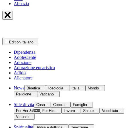
Abbazia
Edition
italiano
Dipendenza
Adolescente
Adozione
Adorazione eucaristica
Affido
Allenatore
News
Bioetica
Ideologia
Italia
Mondo
Religione
Vaticano
Stile di vita
Casa
Coppia
Famiglia
For Her &#038; For Him
Lavoro
Salute
Vecchiaia
Virtuale
Spiritualità
Bibbia e dottrina
Devozione