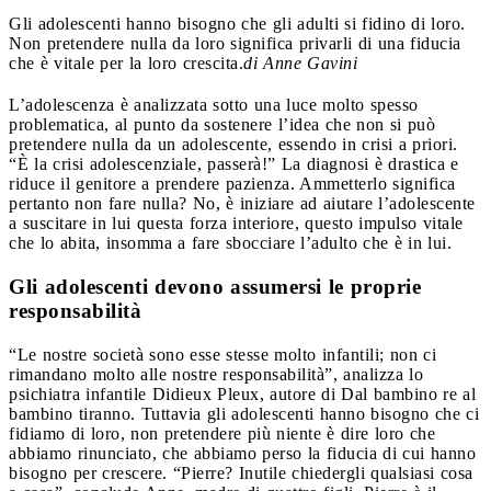
Gli adolescenti hanno bisogno che gli adulti si fidino di loro.
Non pretendere nulla da loro significa privarli di una fiducia
che è vitale per la loro crescita.
di Anne Gavini
L’adolescenza è analizzata sotto una luce molto spesso
problematica, al punto da sostenere l’idea che non si può
pretendere nulla da un adolescente, essendo in crisi a priori.
“È la crisi adolescenziale, passerà!” La diagnosi è drastica e
riduce il genitore a prendere pazienza. Ammetterlo significa
pertanto non fare nulla? No, è iniziare ad aiutare l’adolescente
a suscitare in lui questa forza interiore, questo impulso vitale
che lo abita, insomma a fare sbocciare l’adulto che è in lui.
Gli adolescenti devono assumersi le proprie
responsabilità
“Le nostre società sono esse stesse molto infantili; non ci
rimandano molto alle nostre responsabilità”, analizza lo
psichiatra infantile Didieux Pleux, autore di Dal bambino re al
bambino tiranno. Tuttavia gli adolescenti hanno bisogno che ci
fidiamo di loro, non pretendere più niente è dire loro che
abbiamo rinunciato, che abbiamo perso la fiducia di cui hanno
bisogno per crescere. “Pierre? Inutile chiedergli qualsiasi cosa