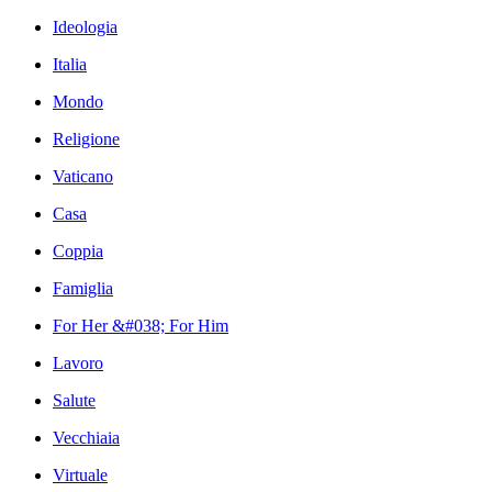
Ideologia
Italia
Mondo
Religione
Vaticano
Casa
Coppia
Famiglia
For Her &#038; For Him
Lavoro
Salute
Vecchiaia
Virtuale