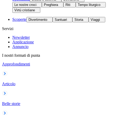
Le nostre croci
Preghiera
Riti
Tempo liturgico
Virtù cristiane
Scoperte
Divertimento
Santuari
Storia
Viaggi
Servizi
Newsletter
Applicazione
Annuncio
I nostri formati di punta
Approfondimenti
Articolo
Belle storie