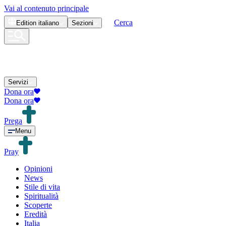
Vai al contenuto principale
Cerca
Edition
italiano
Sezioni
Servizi
Dona ora
Dona ora
Prega
Menu
Pray
Opinioni
News
Stile di vita
Spiritualità
Scoperte
Eredità
Italia