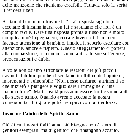
delle menzogne che riteniamo credibili. Tuttavia solo la verità
li renderà liberi.
Aiutare il bambino a trovare la “sua” risposta significa
accettare di incamminarsi con lui e sappiamo che non è un
compito facile. Dare una risposta pronta all’uso non è molto
complicato né impegnativo, cercare invece di rispondere
facendo attenzione al bambino, implica il saperlo ascoltare con
attenzione, amore e rispetto. Questo atteggiamento ci porterà
alla compassione, rendendoci vulnerabili alle sue sofferenze,
preoccupazioni e dubbi.
A volte non osiamo affrontare le reazioni dei più piccoli
davanti al dolore perché ci sentiamo terribilmente impotenti,
impreparati e vulnerabili: “Non posso parlarne, altrimenti so
che inizierò a piangere e voglio dare l’immagine di una
mamma forte”. Ma in realtà possiamo essere forti e vulnerabili
allo stesso tempo. Quando avremo accettato la nostra
vulnerabilità, il Signore potrà riempirci con la Sua forza.
Invocare l’aiuto dello Spirito Santo
Ciò di cui i nostri figli hanno più bisogno non è tanto di
genitori esemplari, ma di genitori che rimangono accanto,