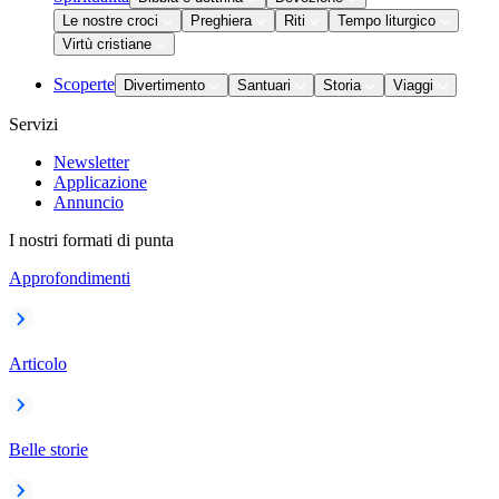
Le nostre croci
Preghiera
Riti
Tempo liturgico
Virtù cristiane
Scoperte
Divertimento
Santuari
Storia
Viaggi
Servizi
Newsletter
Applicazione
Annuncio
I nostri formati di punta
Approfondimenti
Articolo
Belle storie