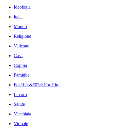
Ideologia
Italia
Mondo
Religione
Vaticano
Casa
Coppia
Famiglia
For Her &#038; For Him
Lavoro
Salute
Vecchiaia
Virtuale