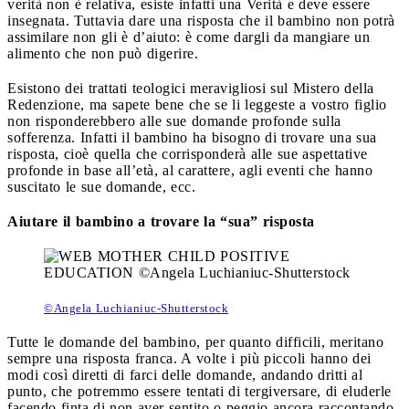
verità non è relativa, esiste infatti una Verità e deve essere
insegnata. Tuttavia dare una risposta che il bambino non potrà
assimilare non gli è d’aiuto: è come dargli da mangiare un
alimento che non può digerire.
Esistono dei trattati teologici meravigliosi sul Mistero della
Redenzione, ma sapete bene che se li leggeste a vostro figlio
non risponderebbero alle sue domande profonde sulla
sofferenza. Infatti il bambino ha bisogno di trovare una sua
risposta, cioè quella che corrisponderà alle sue aspettative
profonde in base all’età, al carattere, agli eventi che hanno
suscitato le sue domande, ecc.
Aiutare il bambino a trovare la “sua” risposta
©Angela Luchianiuc-Shutterstock
Tutte le domande del bambino, per quanto difficili, meritano
sempre una risposta franca. A volte i più piccoli hanno dei
modi così diretti di farci delle domande, andando dritti al
punto, che potremmo essere tentati di tergiversare, di eluderle
facendo finta di non aver sentito o peggio ancora raccontando