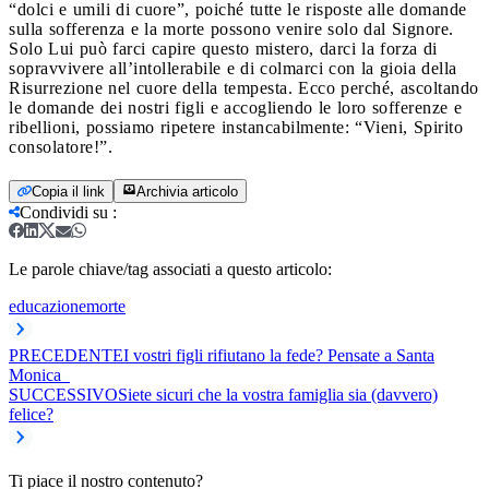
“dolci e umili di cuore”, poiché tutte le risposte alle domande
sulla sofferenza e la morte possono venire solo dal Signore.
Solo Lui può farci capire questo mistero, darci la forza di
sopravvivere all’intollerabile e di colmarci con la gioia della
Risurrezione nel cuore della tempesta. Ecco perché, ascoltando
le domande dei nostri figli e accogliendo le loro sofferenze e
ribellioni, possiamo ripetere instancabilmente: “Vieni, Spirito
consolatore!”.
Copia il link
Archivia articolo
Condividi su
:
Le parole chiave/tag associati a questo articolo:
educazione
morte
PRECEDENTE
I vostri figli rifiutano la fede? Pensate a Santa
Monica
SUCCESSIVO
Siete sicuri che la vostra famiglia sia (davvero)
felice?
Ti piace il nostro contenuto?