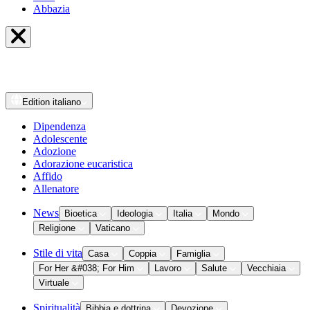
Abbazia
Edition
italiano
Dipendenza
Adolescente
Adozione
Adorazione eucaristica
Affido
Allenatore
News
Bioetica
Ideologia
Italia
Mondo
Religione
Vaticano
Stile di vita
Casa
Coppia
Famiglia
For Her &#038; For Him
Lavoro
Salute
Vecchiaia
Virtuale
Spiritualità
Bibbia e dottrina
Devozione