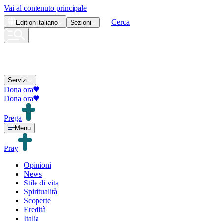
Vai al contenuto principale
Cerca
Edition
italiano
Sezioni
Servizi
Dona ora
Dona ora
Prega
Menu
Pray
Opinioni
News
Stile di vita
Spiritualità
Scoperte
Eredità
Italia