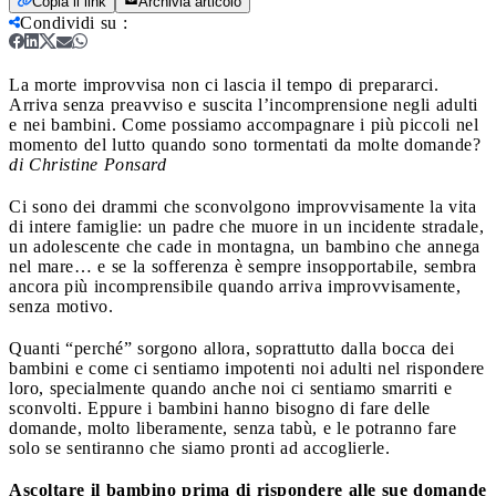
Copia il link
Archivia articolo
Condividi su
:
La morte improvvisa non ci lascia il tempo di prepararci.
Arriva senza preavviso e suscita l’incomprensione negli adulti
e nei bambini. Come possiamo accompagnare i più piccoli nel
momento del lutto quando sono tormentati da molte domande?
di Christine Ponsard
Ci sono dei drammi che sconvolgono improvvisamente la vita
di intere famiglie: un padre che muore in un incidente stradale,
un adolescente che cade in montagna, un bambino che annega
nel mare… e se la sofferenza è sempre insopportabile, sembra
ancora più incomprensibile quando arriva improvvisamente,
senza motivo.
Quanti “perché” sorgono allora, soprattutto dalla bocca dei
bambini e come ci sentiamo impotenti noi adulti nel rispondere
loro, specialmente quando anche noi ci sentiamo smarriti e
sconvolti. Eppure i bambini hanno bisogno di fare delle
domande, molto liberamente, senza tabù, e le potranno fare
solo se sentiranno che siamo pronti ad accoglierle.
Ascoltare il bambino prima di rispondere alle sue domande