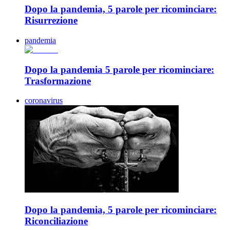
Dopo la pandemia, 5 parole per ricominciare:
Risurrezione
pandemia
Dopo la pandemia 5 parole per ricominciare:
Trasformazione
coronavirus
Dopo la pandemia, 5 parole per ricominciare:
Riconciliazione