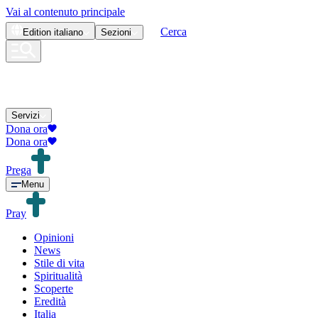
Vai al contenuto principale
Cerca
Edition
italiano
Sezioni
Servizi
Dona ora
Dona ora
Prega
Menu
Pray
Opinioni
News
Stile di vita
Spiritualità
Scoperte
Eredità
Italia