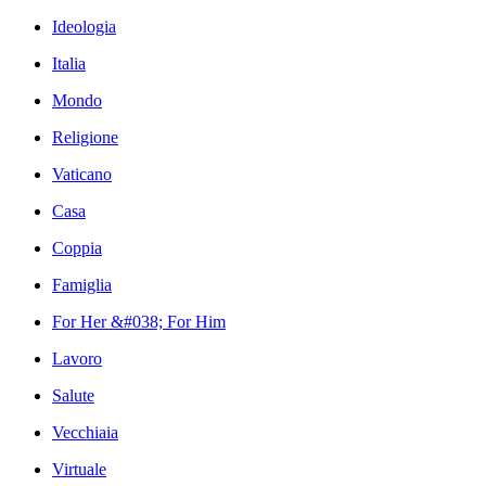
Ideologia
Italia
Mondo
Religione
Vaticano
Casa
Coppia
Famiglia
For Her &#038; For Him
Lavoro
Salute
Vecchiaia
Virtuale