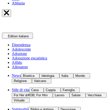
Abbazia
Edition
italiano
Dipendenza
Adolescente
Adozione
Adorazione eucaristica
Affido
Allenatore
News
Bioetica
Ideologia
Italia
Mondo
Religione
Vaticano
Stile di vita
Casa
Coppia
Famiglia
For Her &#038; For Him
Lavoro
Salute
Vecchiaia
Virtuale
Spiritualità
Bibbia e dottrina
Devozione