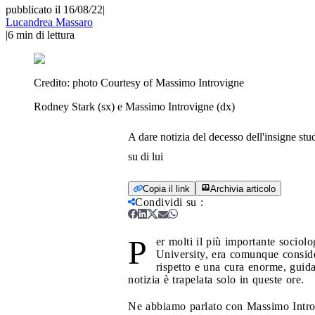
pubblicato il 16/08/22
|
Lucandrea Massaro
|
6
min di lettura
Credito:
photo Courtesy of Massimo Introvigne
Rodney Stark (sx) e Massimo Introvigne (dx)
A dare notizia del decesso dell'insigne s
su di lui
Copia il link
Archivia articolo
Condividi su
:
P
er molti il più importante sociol
University, era comunque consider
rispetto e una cura enorme, guida
notizia è trapelata solo in queste ore.
Ne abbiamo parlato con Massimo Introvi