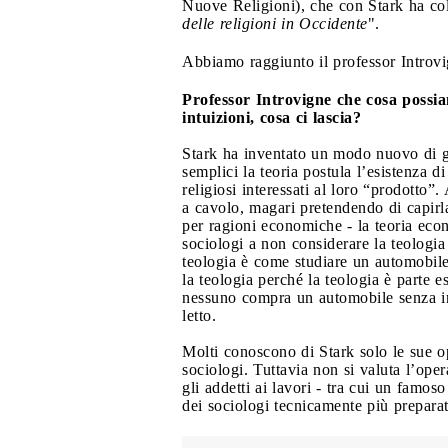
Nuove Religioni), che con Stark ha co
delle religioni in Occidente
".
Abbiamo raggiunto il professor Introvi
Professor Introvigne che cosa possiam
intuizioni, cosa ci lascia?
Stark ha inventato un modo nuovo di gu
semplici la teoria postula l’esistenza 
religiosi interessati al loro “prodotto
a cavolo, magari pretendendo di capirla
per ragioni economiche - la teoria econ
sociologi a non considerare la teologia
teologia è come studiare un automobile 
la teologia perché la teologia è parte 
nessuno compra un automobile senza in
letto.
Molti conoscono di Stark solo le sue op
sociologi. Tuttavia non si valuta l’ope
gli addetti ai lavori - tra cui un famo
dei sociologi tecnicamente più preparati