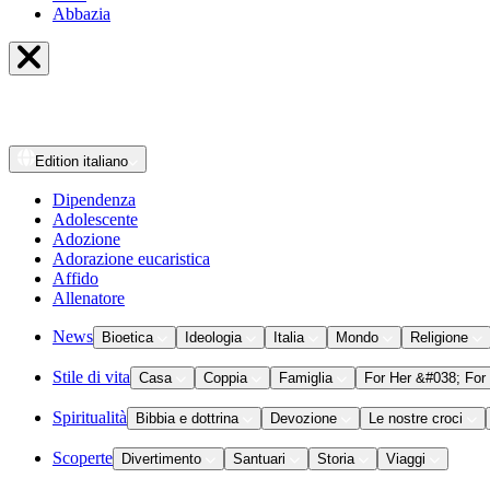
Abbazia
Edition
italiano
Dipendenza
Adolescente
Adozione
Adorazione eucaristica
Affido
Allenatore
News
Bioetica
Ideologia
Italia
Mondo
Religione
Stile di vita
Casa
Coppia
Famiglia
For Her &#038; For
Spiritualità
Bibbia e dottrina
Devozione
Le nostre croci
Scoperte
Divertimento
Santuari
Storia
Viaggi