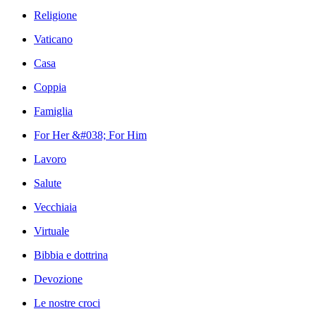
Religione
Vaticano
Casa
Coppia
Famiglia
For Her &#038; For Him
Lavoro
Salute
Vecchiaia
Virtuale
Bibbia e dottrina
Devozione
Le nostre croci