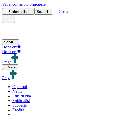
Vai al contenuto principale
Cerca
Edition
italiano
Sezioni
Servizi
Dona ora
Dona ora
Prega
Menu
Pray
Opinioni
News
Stile di vita
Spiritualità
Scoperte
Eredità
Italia