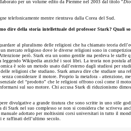
llaborato per un volume edito da Piemme nel 2003 dal titolo "
Dio
gne telefonicamente mentre rientrava dalla Corea del Sud.
o dire della storia intellettuale del professor Stark? Quali so
ardare al pluralismo delle religioni che ha chiamato teoria dell’e
di un mercato religioso dove le diverse religioni sono in competizi
”. Attenzione però. Stark era un uomo gentile ma perdeva le staffe q
 leggendo Wikipedia anziché i suoi libri. La teoria non postula aff
omica è solo un metodo usato dall’esterno dagli studiosi per studiar
 delle religioni che studiano. Stark amava dire che studiare una r
senza considerare il motore. Proprio la metafora - attenzione, me
essenziale del “prodotto” che le religioni offrono così come il moto
formarsi sul suo motore. Chi accusa Stark di riduzionismo dimos
ere divulgative a grande tiratura che sono scritte in uno stile god
ra di Stark nel suo complesso se non si considera che scriveva anch
so manuale adottato per moltissimi corsi universitari in tutto il mo
 e raffinati dell’ultimo secolo.