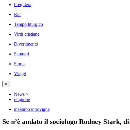
Preghiera
Riti
Tempo liturgico
Virtù cristiane
Divertimento
Santuari
Storia
Viaggi
✕
News
>
religione
massimo introvigne
Se n’è andato il sociologo Rodney Stark, di