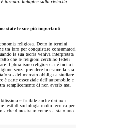
 è tornato. Indagine sulla rivincita
no state le sue più importanti
conomia religiosa. Detto in termini
one tra loro per conquistare consumatori
uando la sua teoria veniva interpretata
atto che le religioni cerchino fedeli
e il pluralismo religioso - né incita i
eligione senza prendere in esame la sua
tafora - del mercato obbliga a studiare
re è parte essenziale dell’automobile e
tra semplicemente di non averlo mai
ibilissimo e fruibile anche dai non
e testi di sociologia molto tecnica per
ndo - che dimostrano come sia stato uno