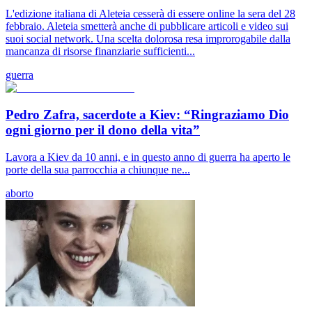
L'edizione italiana di Aleteia cesserà di essere online la sera del 28
febbraio. Aleteia smetterà anche di pubblicare articoli e video sui
suoi social network. Una scelta dolorosa resa improrogabile dalla
mancanza di risorse finanziarie sufficienti...
guerra
Pedro Zafra, sacerdote a Kiev: “Ringraziamo Dio
ogni giorno per il dono della vita”
Lavora a Kiev da 10 anni, e in questo anno di guerra ha aperto le
porte della sua parrocchia a chiunque ne...
aborto