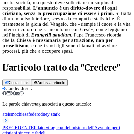
nostra società, ma questo deve sollecitare un surplus di
responsabilità.
L’annuncio è un diritto-dovere di ogni
cristiano, senza la preoccupazione di essere i primi
. Si tratta
di un impulso interiore, scevro da computi e statistiche. È
trasmettere la gioia del Vangelo, che «riempie il cuore e la vita
intera di coloro che si incontrano con Gesù», come leggiamo
nell’incipit di
Evangelii gaudium
. Papa Francesco ricorda
che
la Chiesa è missionaria per attrazione, non per
proselitismo
, e che i suoi figli sono chiamati ad avviare
processi, più che a occupare spazi.
L'articolo tratto da "Credere"
Copia il link
Archivia articolo
Condividi su
:
Le parole chiave/tag associati a questo articolo:
ateismo
chiesa
fede
rodney stark
PRECEDENTE
Il lato «tragico» del mistero dell'Avvento per i
cristiani sinceri e fedeli