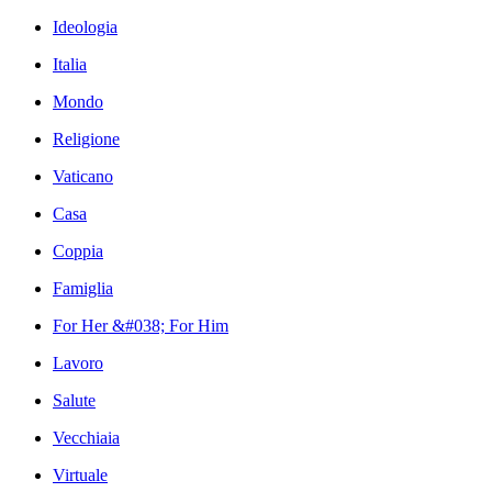
Ideologia
Italia
Mondo
Religione
Vaticano
Casa
Coppia
Famiglia
For Her &#038; For Him
Lavoro
Salute
Vecchiaia
Virtuale