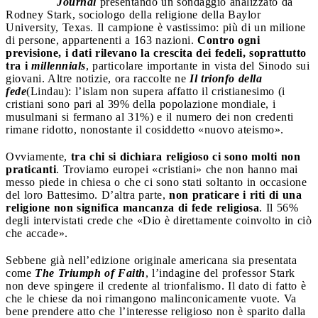
Journal
presentando un sondaggio analizzato da
Rodney Stark, sociologo della religione della Baylor
University, Texas. Il campione è vastissimo: più di un milione
di persone, appartenenti a 163 nazioni.
Contro ogni
previsione, i dati rilevano la crescita dei fedeli, soprattutto
tra i
millennials
, particolare importante in vista del Sinodo sui
giovani. Altre notizie, ora raccolte ne
Il trionfo della
fede
(Lindau): l’islam non supera affatto il cristianesimo (i
cristiani sono pari al 39% della popolazione mondiale, i
musulmani si fermano al 31%) e il numero dei non credenti
rimane ridotto, nonostante il cosiddetto «nuovo ateismo».
Ovviamente,
tra chi si dichiara religioso ci sono molti non
praticanti
. Troviamo europei «cristiani» che non hanno mai
messo piede in chiesa o che ci sono stati soltanto in occasione
del loro Battesimo. D’altra parte,
non praticare i riti di una
religione non significa mancanza di fede religiosa
. Il 56%
degli intervistati crede che «Dio è direttamente coinvolto in ciò
che accade».
Sebbene già nell’edizione originale americana sia presentata
come
The Triumph of Faith
, l’indagine del professor Stark
non deve spingere il credente al trionfalismo. Il dato di fatto è
che le chiese da noi rimangono malinconicamente vuote. Va
bene prendere atto che l’interesse religioso non è sparito dalla