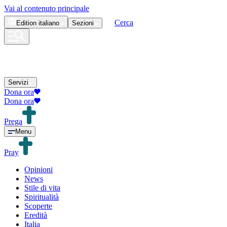
Vai al contenuto principale
Cerca
Edition
italiano
Sezioni
Servizi
Dona ora
Dona ora
Prega
Menu
Pray
Opinioni
News
Stile di vita
Spiritualità
Scoperte
Eredità
Italia