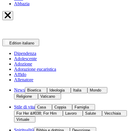
Abbazia
Edition
italiano
Dipendenza
Adolescente
Adozione
Adorazione eucaristica
Affido
Allenatore
News
Bioetica
Ideologia
Italia
Mondo
Religione
Vaticano
Stile di vita
Casa
Coppia
Famiglia
For Her &#038; For Him
Lavoro
Salute
Vecchiaia
Virtuale
Spiritualità
Bibbia e dottrina
Devozione