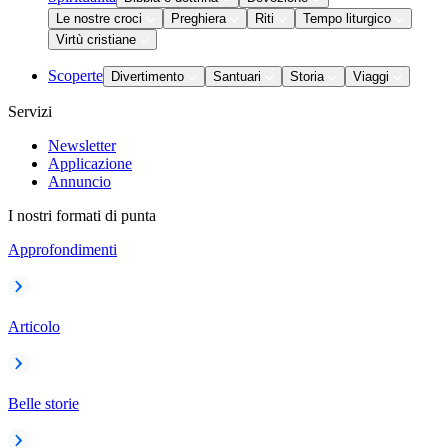
Le nostre croci
Preghiera
Riti
Tempo liturgico
Virtù cristiane
Scoperte
Divertimento
Santuari
Storia
Viaggi
Servizi
Newsletter
Applicazione
Annuncio
I nostri formati di punta
Approfondimenti
Articolo
Belle storie