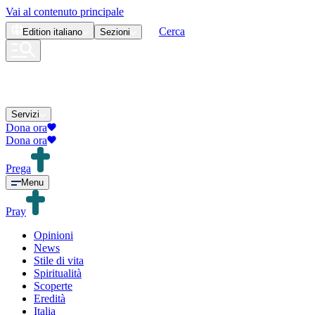
Vai al contenuto principale
Cerca
Edition
italiano
Sezioni
Servizi
Dona ora
Dona ora
Prega
Menu
Pray
Opinioni
News
Stile di vita
Spiritualità
Scoperte
Eredità
Italia