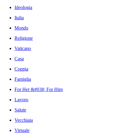
Ideologia
Italia
Mondo
Religione
Vaticano
Casa
Coppia
Famiglia
For Her &#038; For Him
Lavoro
Salute
Vecchiaia
Virtuale