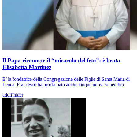
Il Papa riconosce il “miracolo del feto”: è beata
Elisabetta Martinez
E’ la fondatrice della Congregazione delle Figlie di Santa Maria di
Leuca. Francesco ha proclamato anche cinque nuovi venerabili
adolf hitler