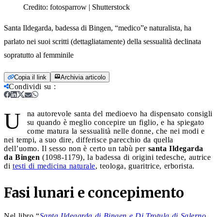
Credito:
fotosparrow | Shutterstock
Santa Ildegarda, badessa di Bingen, “medico”e naturalista, ha
parlato nei suoi scritti (dettagliatamente) della sessualità declinata
sopratutto al femminile
Copia il link
Archivia articolo
Condividi su
:
U
na autorevole santa del medioevo ha dispensato consigli
su quando è meglio concepire un figlio, e ha spiegato
come matura la sessualità nelle donne, che nei modi e
nei tempi, a suo dire, differisce parecchio da quella
dell’uomo. Il sesso non è certo un tabù per
santa Ildegarda
da Bingen
(1098-1179), la badessa di origini tedesche, autrice
di
testi di medicina naturale
, teologa, guaritrice, erborista.
Fasi lunari e concepimento
Nel libro “
Santa Ildegarda di Bingen e Di Trotula di Salerno.