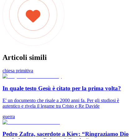
Articoli simili
chiesa primitiva
In quale testo Gesù è citato per la prima volta?
E' un documento che risale a 2000 anni fa. Per gli studiosi è
autentico e rivela il legame tra Cristo e Re Davide
guerra
Pedro Zafra, sacerdote a Kiev: “Ringraziamo Dio