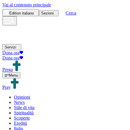
Vai al contenuto principale
Cerca
Edition
italiano
Sezioni
Servizi
Dona ora
Dona ora
Prega
Menu
Pray
Opinioni
News
Stile di vita
Spiritualità
Scoperte
Eredità
Italia