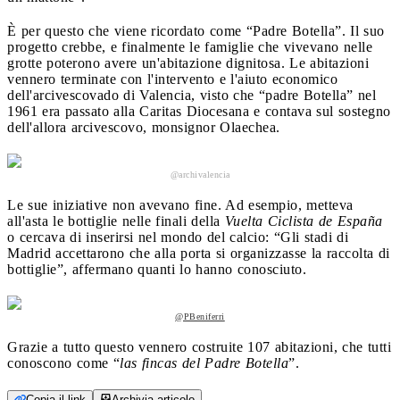
È per questo che viene ricordato come “Padre Botella”. Il suo
progetto crebbe, e finalmente le famiglie che vivevano nelle
grotte poterono avere un'abitazione dignitosa. Le abitazioni
vennero terminate con l'intervento e l'aiuto economico
dell'arcivescovado di Valencia, visto che “padre Botella” nel
1961 era passato alla Caritas Diocesana e contava sul sostegno
dell'allora arcivescovo, monsignor Olaechea.
@archivalencia
Le sue iniziative non avevano fine. Ad esempio, metteva
all'asta le bottiglie nelle finali della
Vuelta Ciclista de España
o cercava di inserirsi nel mondo del calcio: “Gli stadi di
Madrid accettarono che alla porta si organizzasse la raccolta di
bottiglie”, affermano quanti lo hanno conosciuto.
@PBeniferri
Grazie a tutto questo vennero costruite 107 abitazioni, che tutti
conoscono come “
las fincas del Padre Botella
”.
Copia il link
Archivia articolo