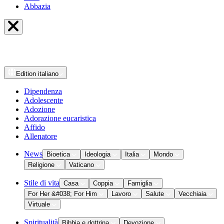
Abbazia
Edition
italiano
Dipendenza
Adolescente
Adozione
Adorazione eucaristica
Affido
Allenatore
News
Bioetica
Ideologia
Italia
Mondo
Religione
Vaticano
Stile di vita
Casa
Coppia
Famiglia
For Her &#038; For Him
Lavoro
Salute
Vecchiaia
Virtuale
Spiritualità
Bibbia e dottrina
Devozione