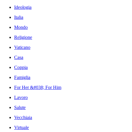
Ideologia
Italia
Mondo
Religione
Vaticano
Casa
Coppia
Famiglia
For Her &#038; For Him
Lavoro
Salute
Vecchiaia
Virtuale