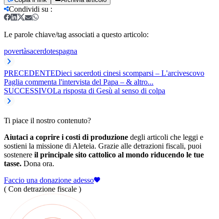
Condividi su
:
Le parole chiave/tag associati a questo articolo:
povertà
sacerdote
spagna
PRECEDENTE
Dieci sacerdoti cinesi scomparsi – L'arcivescovo
Paglia commenta l'intervista del Papa – & altro...
SUCCESSIVO
La risposta di Gesù al senso di colpa
Ti piace il nostro contenuto?
Aiutaci a coprire i costi di produzione
degli articoli che leggi e
sostieni la missione di Aleteia. Grazie alle detrazioni fiscali, puoi
sostenere
il principale sito cattolico al mondo riducendo le tue
tasse.
Dona ora.
Faccio una donazione adesso
( Con detrazione fiscale )