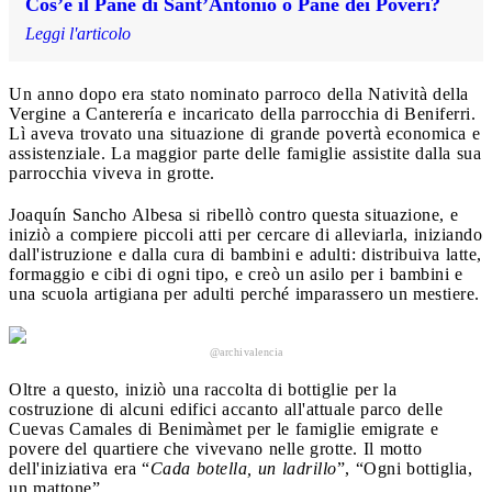
Cos’è il Pane di Sant’Antonio o Pane dei Poveri?
Leggi l'articolo
Un anno dopo era stato nominato parroco della Natività della
Vergine a Canterería e incaricato della parrocchia di Beniferri.
Lì aveva trovato una situazione di grande povertà economica e
assistenziale. La maggior parte delle famiglie assistite dalla sua
parrocchia viveva in grotte.
Joaquín Sancho Albesa si ribellò contro questa situazione, e
iniziò a compiere piccoli atti per cercare di alleviarla, iniziando
dall'istruzione e dalla cura di bambini e adulti: distribuiva latte,
formaggio e cibi di ogni tipo, e creò un asilo per i bambini e
una scuola artigiana per adulti perché imparassero un mestiere.
@archivalencia
Oltre a questo, iniziò una raccolta di bottiglie per la
costruzione di alcuni edifici accanto all'attuale parco delle
Cuevas Camales di Benimàmet per le famiglie emigrate e
povere del quartiere che vivevano nelle grotte. Il motto
dell'iniziativa era “
Cada botella, un ladrillo
”, “Ogni bottiglia,
un mattone”.