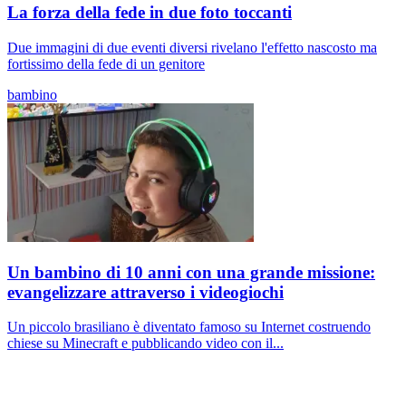
La forza della fede in due foto toccanti
Due immagini di due eventi diversi rivelano l'effetto nascosto ma
fortissimo della fede di un genitore
bambino
Un bambino di 10 anni con una grande missione:
evangelizzare attraverso i videogiochi
Un piccolo brasiliano è diventato famoso su Internet costruendo
chiese su Minecraft e pubblicando video con il...