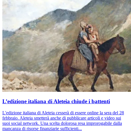
L’edizione italiana di Aleteia chiude i battenti
L'edizione italiana di Aleteia cesserà di essere online la sera del 28
febbraio. Aleteia smetterà anche di pubblicare articoli e video sui
suoi social network. Una scelta dolorosa resa improrogabile dalla
mancanza di risorse finanziarie sufficienti...