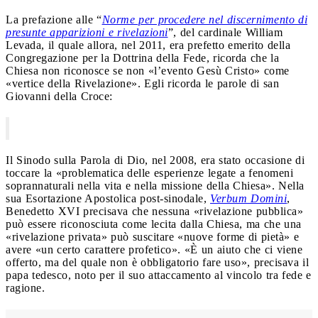
La prefazione alle “
Norme per procedere nel discernimento di
presunte apparizioni e rivelazioni
”, del cardinale William
Levada, il quale allora, nel 2011, era prefetto emerito della
Congregazione per la Dottrina della Fede, ricorda che la
Chiesa non riconosce se non «l’evento Gesù Cristo» come
«vertice della Rivelazione». Egli ricorda le parole di san
Giovanni della Croce:
Il Sinodo sulla Parola di Dio, nel 2008, era stato occasione di
toccare la «problematica delle esperienze legate a fenomeni
soprannaturali nella vita e nella missione della Chiesa». Nella
sua Esortazione Apostolica post-sinodale,
Verbum Domini
,
Benedetto XVI precisava che nessuna «rivelazione pubblica»
può essere riconosciuta come lecita dalla Chiesa, ma che una
«rivelazione privata» può suscitare «nuove forme di pietà» e
avere «un certo carattere profetico». «È un aiuto che ci viene
offerto, ma del quale non è obbligatorio fare uso», precisava il
papa tedesco, noto per il suo attaccamento al vincolo tra fede e
ragione.