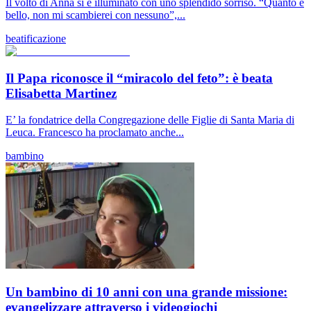
Il volto di Anna si è illuminato con uno splendido sorriso. “Quanto è
bello, non mi scambierei con nessuno”,...
beatificazione
Il Papa riconosce il “miracolo del feto”: è beata
Elisabetta Martinez
E’ la fondatrice della Congregazione delle Figlie di Santa Maria di
Leuca. Francesco ha proclamato anche...
bambino
Un bambino di 10 anni con una grande missione:
evangelizzare attraverso i videogiochi