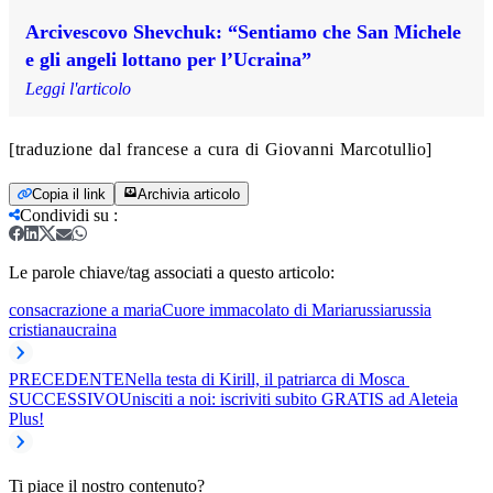
Arcivescovo Shevchuk: “Sentiamo che San Michele
e gli angeli lottano per l’Ucraina”
Leggi l'articolo
[traduzione dal francese a cura di Giovanni Marcotullio]
Copia il link
Archivia articolo
Condividi su
:
Le parole chiave/tag associati a questo articolo:
consacrazione a maria
Cuore immacolato di Maria
russia
russia
cristiana
ucraina
PRECEDENTE
Nella testa di Kirill, il patriarca di Mosca
SUCCESSIVO
Unisciti a noi: iscriviti subito GRATIS ad Aleteia
Plus!
Ti piace il nostro contenuto?