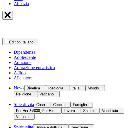
Abbazia
Edition
italiano
Dipendenza
Adolescente
Adozione
Adorazione eucaristica
Affido
Allenatore
News
Bioetica
Ideologia
Italia
Mondo
Religione
Vaticano
Stile di vita
Casa
Coppia
Famiglia
For Her &#038; For Him
Lavoro
Salute
Vecchiaia
Virtuale
Spiritualità
Bibbia e dottrina
Devozione