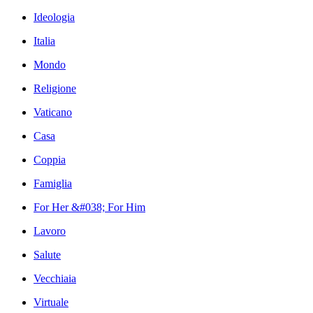
Ideologia
Italia
Mondo
Religione
Vaticano
Casa
Coppia
Famiglia
For Her &#038; For Him
Lavoro
Salute
Vecchiaia
Virtuale