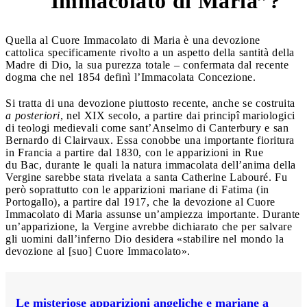
Immacolato di Maria”?
Quella al Cuore Immacolato di Maria è una devozione
cattolica specificamente rivolto a un aspetto della santità della
Madre di Dio, la sua purezza totale – confermata dal recente
dogma che nel 1854 definì l’Immacolata Concezione.
Si tratta di una devozione piuttosto recente, anche se costruita
a posteriori
, nel XIX secolo, a partire dai principî mariologici
di teologi medievali come sant’Anselmo di Canterbury e san
Bernardo di Clairvaux. Essa conobbe una importante fioritura
in Francia a partire dal 1830, con le apparizioni in Rue
du Bac, durante le quali la natura immacolata dell’anima della
Vergine sarebbe stata rivelata a santa Catherine Labouré. Fu
però soprattutto con le apparizioni mariane di Fatima (in
Portogallo), a partire dal 1917, che la devozione al Cuore
Immacolato di Maria assunse un’ampiezza importante. Durante
un’apparizione, la Vergine avrebbe dichiarato che per salvare
gli uomini dall’inferno Dio desidera «stabilire nel mondo la
devozione al [suo] Cuore Immacolato».
Le misteriose apparizioni angeliche e mariane a