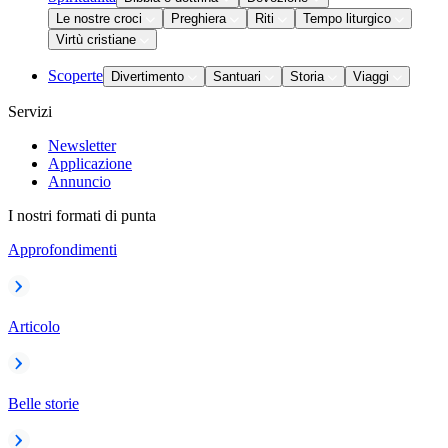
Le nostre croci
Preghiera
Riti
Tempo liturgico
Virtù cristiane
Scoperte
Divertimento
Santuari
Storia
Viaggi
Servizi
Newsletter
Applicazione
Annuncio
I nostri formati di punta
Approfondimenti
Articolo
Belle storie