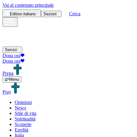
Vai al contenuto principale
Cerca
Edition
italiano
Sezioni
Servizi
Dona ora
Dona ora
Prega
Menu
Pray
Opinioni
News
Stile di vita
Spiritualità
Scoperte
Eredità
Italia