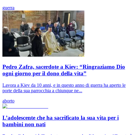
guerra
Pedro Zafra, sacerdote a Kiev: “Ringraziamo Dio
ogni giorno per il dono della vita”
Lavora a Kiev da 10 anni, e in questo anno di guerra ha aperto le
porte della sua parrocchia a chiunque ne...
aborto
L’adolescente che ha sacrificato la sua vita per i
bambini non nati