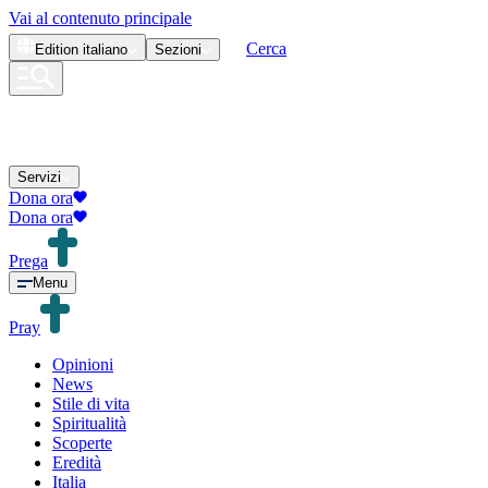
Vai al contenuto principale
Cerca
Edition
italiano
Sezioni
Servizi
Dona ora
Dona ora
Prega
Menu
Pray
Opinioni
News
Stile di vita
Spiritualità
Scoperte
Eredità
Italia