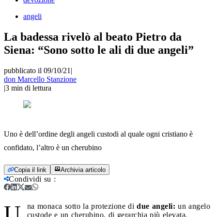
angeli
La badessa rivelò al beato Pietro da
Siena: “Sono sotto le ali di due angeli”
pubblicato il 09/10/21
|
don Marcello Stanzione
|
3
min di lettura
Uno è dell’ordine degli angeli custodi al quale ogni cristiano è
confidato, l’altro è un cherubino
Copia il link
Archivia articolo
Condividi su
:
U
na monaca sotto la protezione di
due angeli:
un angelo
custode e un cherubino, di gerarchia più elevata.