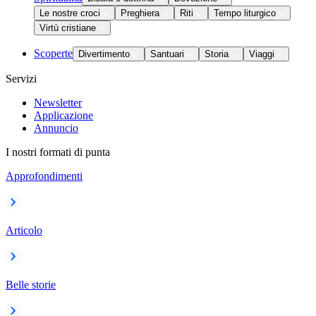
Le nostre croci
Preghiera
Riti
Tempo liturgico
Virtù cristiane
Scoperte
Divertimento
Santuari
Storia
Viaggi
Servizi
Newsletter
Applicazione
Annuncio
I nostri formati di punta
Approfondimenti
Articolo
Belle storie