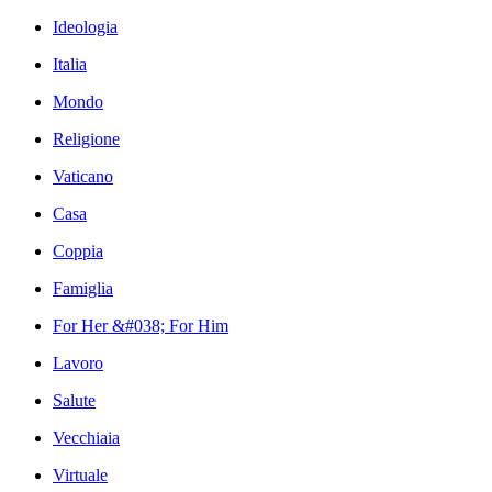
Ideologia
Italia
Mondo
Religione
Vaticano
Casa
Coppia
Famiglia
For Her &#038; For Him
Lavoro
Salute
Vecchiaia
Virtuale