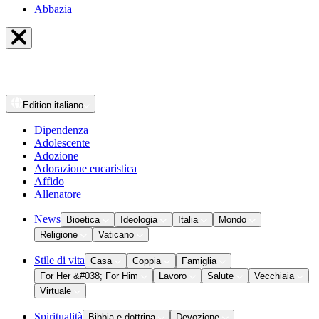
Abbazia
Edition
italiano
Dipendenza
Adolescente
Adozione
Adorazione eucaristica
Affido
Allenatore
News
Bioetica
Ideologia
Italia
Mondo
Religione
Vaticano
Stile di vita
Casa
Coppia
Famiglia
For Her &#038; For Him
Lavoro
Salute
Vecchiaia
Virtuale
Spiritualità
Bibbia e dottrina
Devozione