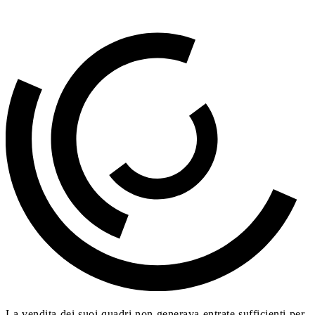
La vendita dei suoi quadri non generava entrate sufficienti per