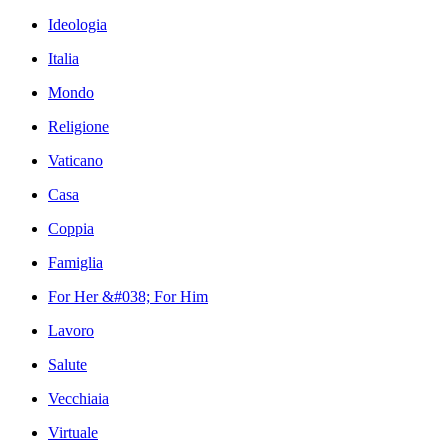
Ideologia
Italia
Mondo
Religione
Vaticano
Casa
Coppia
Famiglia
For Her &#038; For Him
Lavoro
Salute
Vecchiaia
Virtuale