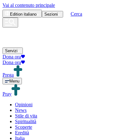
Vai al contenuto principale
Cerca
Edition
italiano
Sezioni
Servizi
Dona ora
Dona ora
Prega
Menu
Pray
Opinioni
News
Stile di vita
Spiritualità
Scoperte
Eredità
Italia