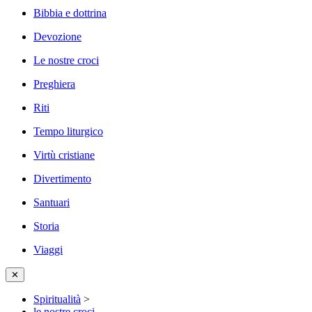
Bibbia e dottrina
Devozione
Le nostre croci
Preghiera
Riti
Tempo liturgico
Virtù cristiane
Divertimento
Santuari
Storia
Viaggi
✕
Spiritualità
>
le nostre croci