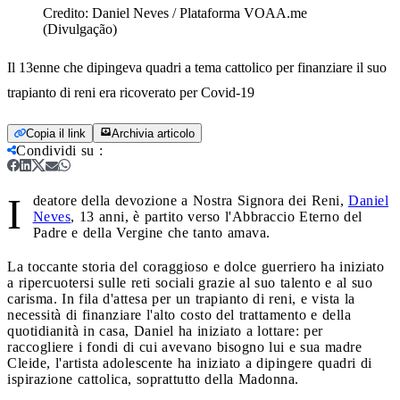
Credito:
Daniel Neves / Plataforma VOAA.me
(Divulgação)
Il 13enne che dipingeva quadri a tema cattolico per finanziare il suo
trapianto di reni era ricoverato per Covid-19
Copia il link
Archivia articolo
Condividi su
:
I
deatore della devozione a Nostra Signora dei Reni,
Daniel
Neves
, 13 anni, è partito verso l'Abbraccio Eterno del
Padre e della Vergine che tanto amava.
La toccante storia del coraggioso e dolce guerriero ha iniziato
a ripercuotersi sulle reti sociali grazie al suo talento e al suo
carisma. In fila d'attesa per un trapianto di reni, e vista la
necessità di finanziare l'alto costo del trattamento e della
quotidianità in casa, Daniel ha iniziato a lottare: per
raccogliere i fondi di cui avevano bisogno lui e sua madre
Cleide, l'artista adolescente ha iniziato a dipingere quadri di
ispirazione cattolica, soprattutto della Madonna.