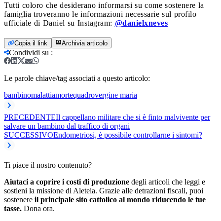
Tutti coloro che desiderano informarsi su come sostenere la
famiglia troveranno le informazioni necessarie sul profilo
ufficiale di Daniel su Instagram:
@danielxneves
Copia il link
Archivia articolo
Condividi su
:
Le parole chiave/tag associati a questo articolo:
bambino
malattia
morte
quadro
vergine maria
PRECEDENTE
Il cappellano militare che si è finto malvivente per
salvare un bambino dal traffico di organi
SUCCESSIVO
Endometriosi, è possibile controllarne i sintomi?
Ti piace il nostro contenuto?
Aiutaci a coprire i costi di produzione
degli articoli che leggi e
sostieni la missione di Aleteia. Grazie alle detrazioni fiscali, puoi
sostenere
il principale sito cattolico al mondo riducendo le tue
tasse.
Dona ora.