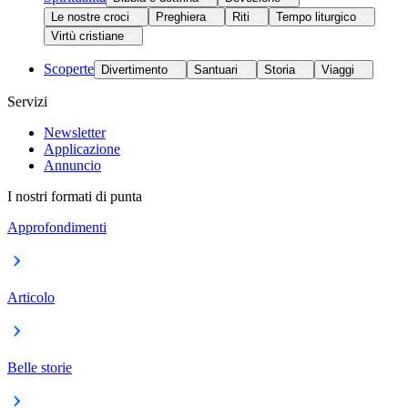
Le nostre croci
Preghiera
Riti
Tempo liturgico
Virtù cristiane
Scoperte
Divertimento
Santuari
Storia
Viaggi
Servizi
Newsletter
Applicazione
Annuncio
I nostri formati di punta
Approfondimenti
Articolo
Belle storie