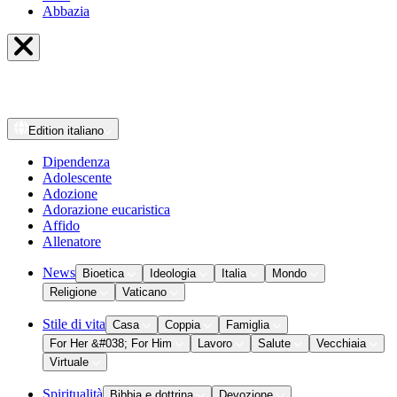
Abbazia
Edition
italiano
Dipendenza
Adolescente
Adozione
Adorazione eucaristica
Affido
Allenatore
News
Bioetica
Ideologia
Italia
Mondo
Religione
Vaticano
Stile di vita
Casa
Coppia
Famiglia
For Her &#038; For Him
Lavoro
Salute
Vecchiaia
Virtuale
Spiritualità
Bibbia e dottrina
Devozione