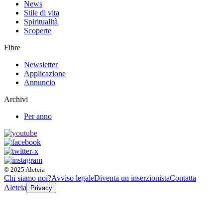
News
Stile di vita
Spiritualità
Scoperte
Fibre
Newsletter
Applicazione
Annuncio
Archivi
Per anno
© 2025 Aleteia
Chi siamo noi?
Avviso legale
Diventa un inserzionista
Contatta
Aleteia
Privacy