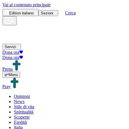
Vai al contenuto principale
Cerca
Edition
italiano
Sezioni
Servizi
Dona ora
Dona ora
Prega
Menu
Pray
Opinioni
News
Stile di vita
Spiritualità
Scoperte
Eredità
Italia