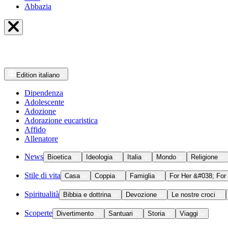
Abbazia
Edition
italiano
Dipendenza
Adolescente
Adozione
Adorazione eucaristica
Affido
Allenatore
News
Bioetica
Ideologia
Italia
Mondo
Religione
Stile di vita
Casa
Coppia
Famiglia
For Her &#038; For
Spiritualità
Bibbia e dottrina
Devozione
Le nostre croci
Scoperte
Divertimento
Santuari
Storia
Viaggi