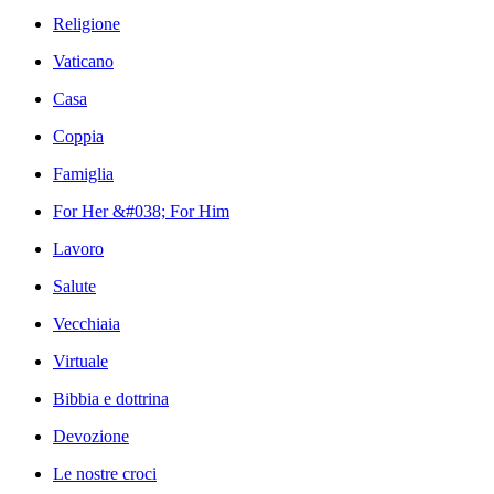
Religione
Vaticano
Casa
Coppia
Famiglia
For Her &#038; For Him
Lavoro
Salute
Vecchiaia
Virtuale
Bibbia e dottrina
Devozione
Le nostre croci