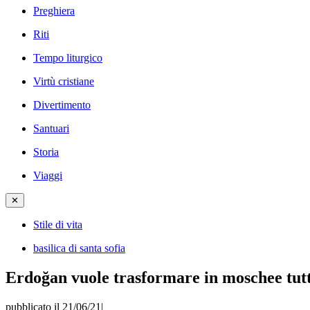
Preghiera
Riti
Tempo liturgico
Virtù cristiane
Divertimento
Santuari
Storia
Viaggi
✕
Stile di vita
basilica di santa sofia
Erdoğan vuole trasformare in moschee tutte
pubblicato il 21/06/21
|