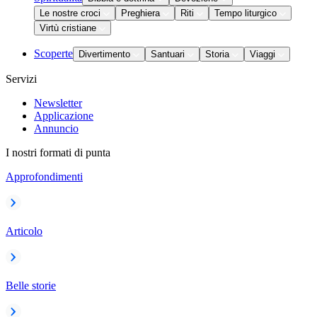
Le nostre croci
Preghiera
Riti
Tempo liturgico
Virtù cristiane
Scoperte
Divertimento
Santuari
Storia
Viaggi
Servizi
Newsletter
Applicazione
Annuncio
I nostri formati di punta
Approfondimenti
Articolo
Belle storie