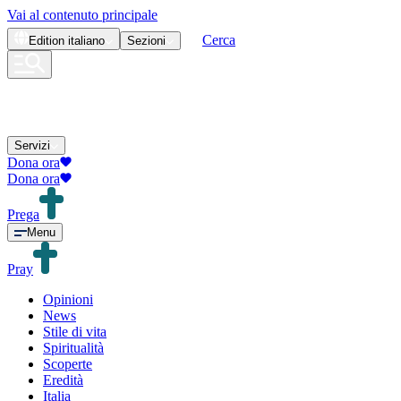
Vai al contenuto principale
Cerca
Edition
italiano
Sezioni
Servizi
Dona ora
Dona ora
Prega
Menu
Pray
Opinioni
News
Stile di vita
Spiritualità
Scoperte
Eredità
Italia