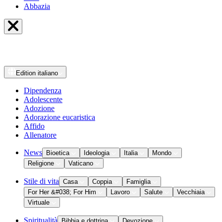
Abbazia
Edition
italiano
Dipendenza
Adolescente
Adozione
Adorazione eucaristica
Affido
Allenatore
News
Bioetica
Ideologia
Italia
Mondo
Religione
Vaticano
Stile di vita
Casa
Coppia
Famiglia
For Her &#038; For Him
Lavoro
Salute
Vecchiaia
Virtuale
Spiritualità
Bibbia e dottrina
Devozione