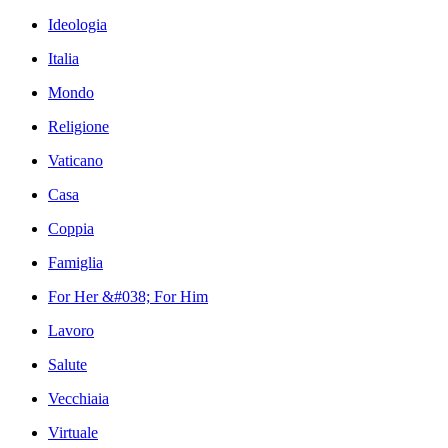
Ideologia
Italia
Mondo
Religione
Vaticano
Casa
Coppia
Famiglia
For Her &#038; For Him
Lavoro
Salute
Vecchiaia
Virtuale