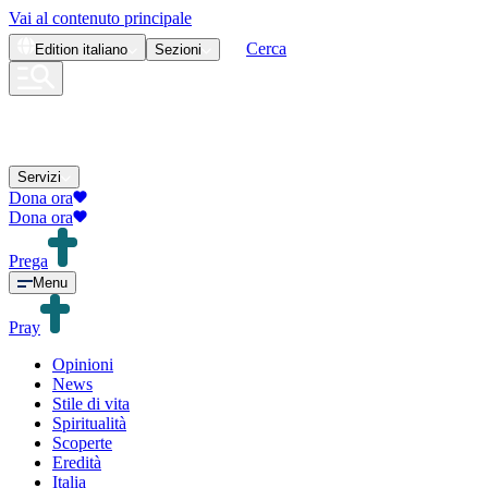
Vai al contenuto principale
Cerca
Edition
italiano
Sezioni
Servizi
Dona ora
Dona ora
Prega
Menu
Pray
Opinioni
News
Stile di vita
Spiritualità
Scoperte
Eredità
Italia