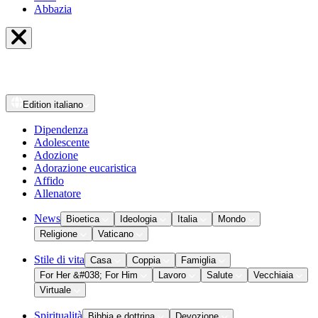
Abbazia
Edition
italiano
Dipendenza
Adolescente
Adozione
Adorazione eucaristica
Affido
Allenatore
News
Bioetica
Ideologia
Italia
Mondo
Religione
Vaticano
Stile di vita
Casa
Coppia
Famiglia
For Her &#038; For Him
Lavoro
Salute
Vecchiaia
Virtuale
Spiritualità
Bibbia e dottrina
Devozione