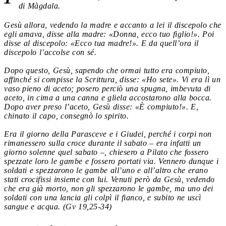
di Màgdala.
Gesù allora, vedendo la madre e accanto a lei il discepolo che
egli amava, disse alla madre: «Donna, ecco tuo figlio!». Poi
disse al discepolo: «Ecco tua madre!». E da quell’ora il
discepolo l’accolse con sé.
Dopo questo, Gesù, sapendo che ormai tutto era compiuto,
affinché si compisse la Scrittura, disse: «Ho sete». Vi era lì un
vaso pieno di aceto; posero perciò una spugna, imbevuta di
aceto, in cima a una canna e gliela accostarono alla bocca.
Dopo aver preso l’aceto, Gesù disse: «È compiuto!». E,
chinato il capo, consegnò lo spirito.
Era il giorno della Parasceve e i Giudei, perché i corpi non
rimanessero sulla croce durante il sabato – era infatti un
giorno solenne quel sabato –, chiesero a Pilato che fossero
spezzate loro le gambe e fossero portati via. Vennero dunque i
soldati e spezzarono le gambe all’uno e all’altro che erano
stati crocifissi insieme con lui. Venuti però da Gesù, vedendo
che era già morto, non gli spezzarono le gambe, ma uno dei
soldati con una lancia gli colpì il fianco, e subito ne uscì
sangue e acqua.
(Gv 19,25-34)