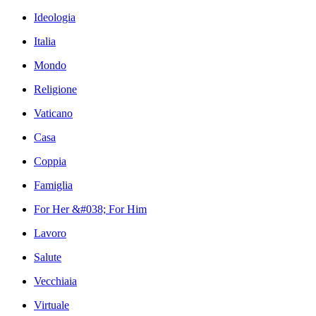
Ideologia
Italia
Mondo
Religione
Vaticano
Casa
Coppia
Famiglia
For Her &#038; For Him
Lavoro
Salute
Vecchiaia
Virtuale