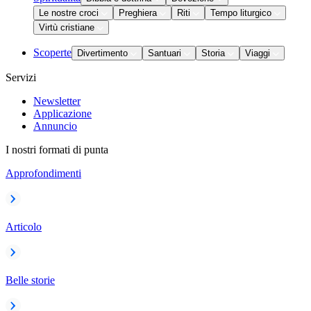
Le nostre croci
Preghiera
Riti
Tempo liturgico
Virtù cristiane
Scoperte
Divertimento
Santuari
Storia
Viaggi
Servizi
Newsletter
Applicazione
Annuncio
I nostri formati di punta
Approfondimenti
Articolo
Belle storie