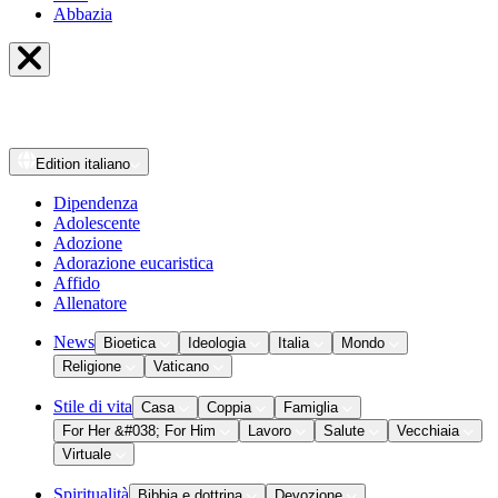
Abbazia
Edition
italiano
Dipendenza
Adolescente
Adozione
Adorazione eucaristica
Affido
Allenatore
News
Bioetica
Ideologia
Italia
Mondo
Religione
Vaticano
Stile di vita
Casa
Coppia
Famiglia
For Her &#038; For Him
Lavoro
Salute
Vecchiaia
Virtuale
Spiritualità
Bibbia e dottrina
Devozione