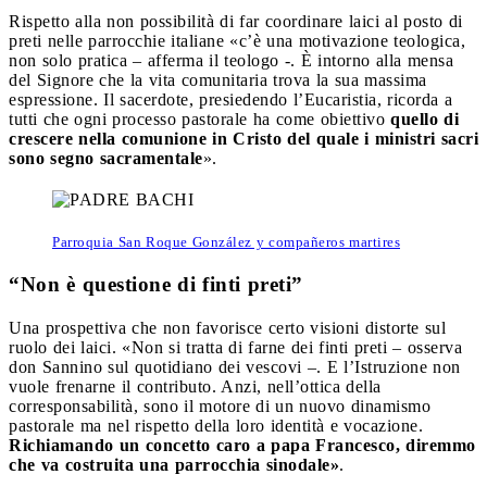
Rispetto alla non possibilità di far coordinare laici al posto di
preti nelle parrocchie italiane «c’è una motivazione teologica,
non solo pratica – afferma il teologo -. È intorno alla mensa
del Signore che la vita comunitaria trova la sua massima
espressione. Il sacerdote, presiedendo l’Eucaristia, ricorda a
tutti che ogni processo pastorale ha come obiettivo
quello di
crescere nella comunione in Cristo del quale i ministri sacri
sono segno sacramentale
».
Parroquia San Roque González y compañeros martires
“Non è questione di finti preti”
Una prospettiva che non favorisce certo visioni distorte sul
ruolo dei laici. «Non si tratta di farne dei finti preti – osserva
don Sannino sul quotidiano dei vescovi –. E l’Istruzione non
vuole frenarne il contributo. Anzi, nell’ottica della
corresponsabilità, sono il motore di un nuovo dinamismo
pastorale ma nel rispetto della loro identità e vocazione.
Richiamando un concetto caro a papa Francesco, diremmo
che va costruita una parrocchia sinodale»
.