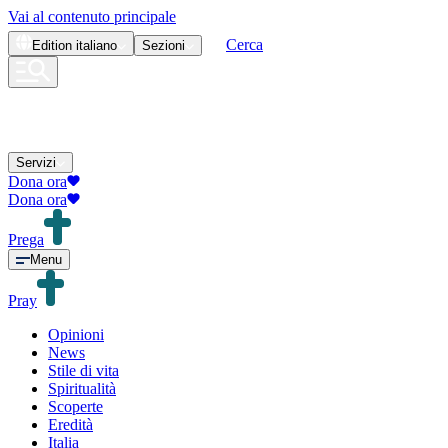
Vai al contenuto principale
Cerca
Edition
italiano
Sezioni
Servizi
Dona ora
Dona ora
Prega
Menu
Pray
Opinioni
News
Stile di vita
Spiritualità
Scoperte
Eredità
Italia