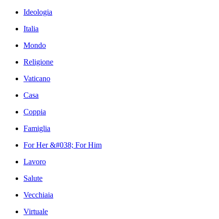
Ideologia
Italia
Mondo
Religione
Vaticano
Casa
Coppia
Famiglia
For Her &#038; For Him
Lavoro
Salute
Vecchiaia
Virtuale