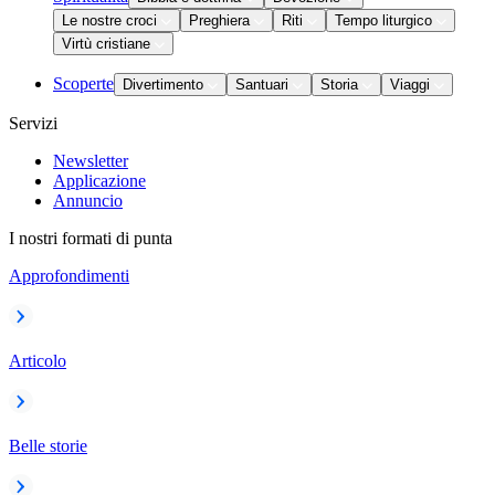
Le nostre croci
Preghiera
Riti
Tempo liturgico
Virtù cristiane
Scoperte
Divertimento
Santuari
Storia
Viaggi
Servizi
Newsletter
Applicazione
Annuncio
I nostri formati di punta
Approfondimenti
Articolo
Belle storie