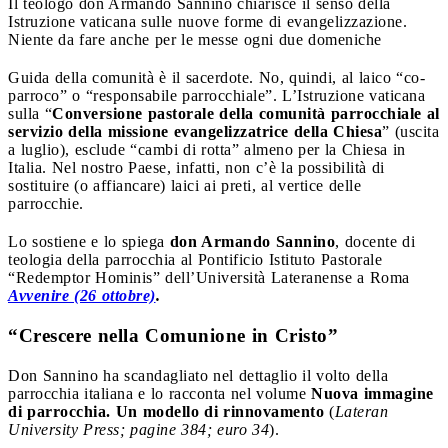
Il teologo don Armando Sannino chiarisce il senso della
Istruzione vaticana sulle nuove forme di evangelizzazione.
Niente da fare anche per le messe ogni due domeniche
Guida della comunità è il sacerdote. No, quindi, al laico “co-
parroco” o “responsabile parrocchiale”. L’Istruzione vaticana
sulla “
Conversione pastorale della comunità parrocchiale al
servizio della missione evangelizzatrice della Chiesa
” (uscita
a luglio), esclude “cambi di rotta” almeno per la Chiesa in
Italia. Nel nostro Paese, infatti, non c’è la possibilità di
sostituire (o affiancare) laici ai preti, al vertice delle
parrocchie.
Lo sostiene e lo spiega
don Armando Sannino
, docente di
teologia della parrocchia al Pontificio Istituto Pastorale
“Redemptor Hominis” dell’Università Lateranense a Roma
Avvenire (26 ottobre)
.
“Crescere nella Comunione in Cristo”
Don Sannino ha scandagliato nel dettaglio il volto della
parrocchia italiana e lo racconta nel volume
Nuova immagine
di parrocchia. Un modello di rinnovamento
(
Lateran
University Press; pagine 384; euro 34
).