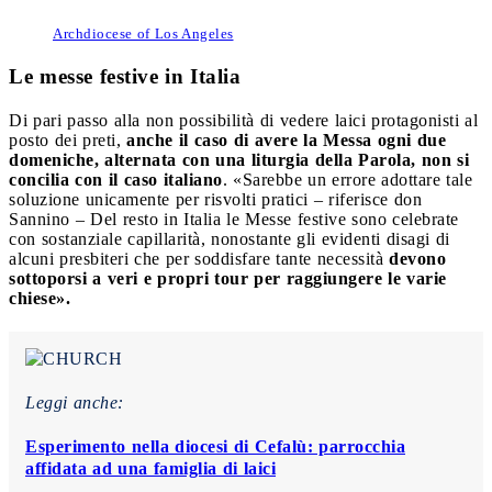
Archdiocese of Los Angeles
Le messe festive in Italia
Di pari passo alla non possibilità di vedere laici protagonisti al
posto dei preti,
anche il caso di avere la Messa ogni due
domeniche, alternata con una liturgia della Parola, non si
concilia con il caso italiano
. «Sarebbe un errore adottare tale
soluzione unicamente per risvolti pratici – riferisce don
Sannino – Del resto in Italia le Messe festive sono celebrate
con sostanziale capillarità, nonostante gli evidenti disagi di
alcuni presbiteri che per soddisfare tante necessità
devono
sottoporsi a veri e propri tour per raggiungere le varie
chiese».
Leggi anche:
Esperimento nella diocesi di Cefalù: parrocchia
affidata ad una famiglia di laici