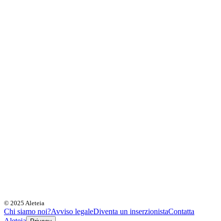
© 2025 Aleteia
Chi siamo noi?
Avviso legale
Diventa un inserzionista
Contatta
Aleteia