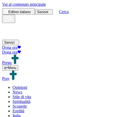
Vai al contenuto principale
Cerca
Edition
italiano
Sezioni
Servizi
Dona ora
Dona ora
Prega
Menu
Pray
Opinioni
News
Stile di vita
Spiritualità
Scoperte
Eredità
Italia