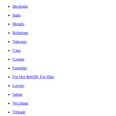
Ideologia
Italia
Mondo
Religione
Vaticano
Casa
Coppia
Famiglia
For Her &#038; For Him
Lavoro
Salute
Vecchiaia
Virtuale