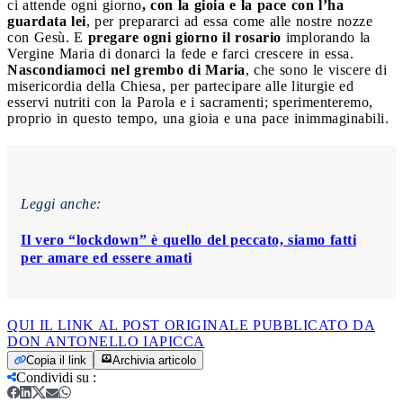
ci attende ogni giorno
, con la gioia e la pace con l’ha
guardata lei
, per prepararci ad essa come alle nostre nozze
con Gesù. E
pregare ogni giorno il rosario
implorando la
Vergine Maria di donarci la fede e farci crescere in essa.
Nascondiamoci nel grembo di Maria
, che sono le viscere di
misericordia della Chiesa, per partecipare alle liturgie ed
esservi nutriti con la Parola e i sacramenti; sperimenteremo,
proprio in questo tempo, una gioia e una pace inimmaginabili.
Leggi anche:
Il vero “lockdown” è quello del peccato, siamo fatti
per amare ed essere amati
QUI IL LINK AL POST ORIGINALE PUBBLICATO DA
DON ANTONELLO IAPICCA
Copia il link
Archivia articolo
Condividi su
: