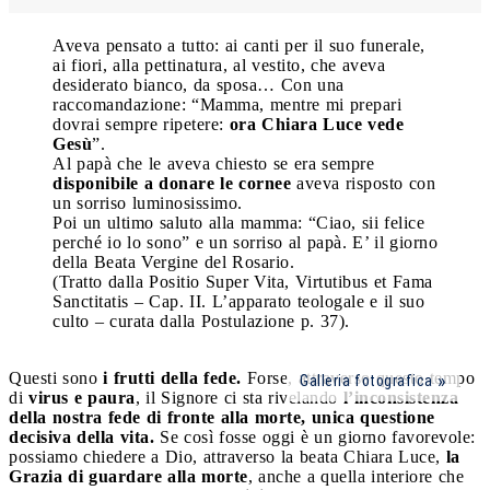
Aveva pensato a tutto: ai canti per il suo funerale,
ai fiori, alla pettinatura, al vestito, che aveva
desiderato bianco, da sposa… Con una
raccomandazione: “Mamma, mentre mi prepari
dovrai sempre ripetere:
ora Chiara Luce vede
Gesù
”.
Al papà che le aveva chiesto se era sempre
disponibile a donare le cornee
aveva risposto con
un sorriso luminosissimo.
Poi un ultimo saluto alla mamma: “Ciao, sii felice
perché io lo sono” e un sorriso al papà. E’ il giorno
della Beata Vergine del Rosario.
(Tratto dalla Positio Super Vita, Virtutibus et Fama
Sanctitatis – Cap. II. L’apparato teologale e il suo
culto – curata dalla Postulazione p. 37).
Questi sono
i frutti della fede.
Forse, attraverso questo tempo
Galleria fotografica
di
virus e paura
, il Signore ci sta rivelando
l’inconsistenza
della nostra fede di fronte alla morte, unica questione
decisiva della vita.
Se così fosse oggi è un giorno favorevole:
possiamo chiedere a Dio, attraverso la beata Chiara Luce,
la
Grazia di guardare alla morte
, anche a quella interiore che