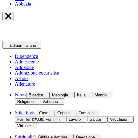
Abbazia
Edition
italiano
Dipendenza
Adolescente
Adozione
Adorazione eucaristica
Affido
Allenatore
News
Bioetica
Ideologia
Italia
Mondo
Religione
Vaticano
Stile di vita
Casa
Coppia
Famiglia
For Her &#038; For Him
Lavoro
Salute
Vecchiaia
Virtuale
Spiritualità
Bibbia e dottrina
Devozione