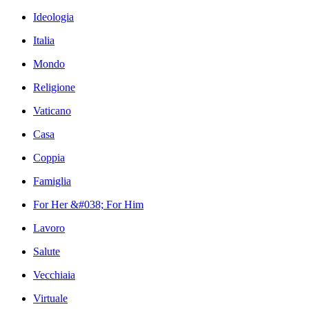
Ideologia
Italia
Mondo
Religione
Vaticano
Casa
Coppia
Famiglia
For Her &#038; For Him
Lavoro
Salute
Vecchiaia
Virtuale