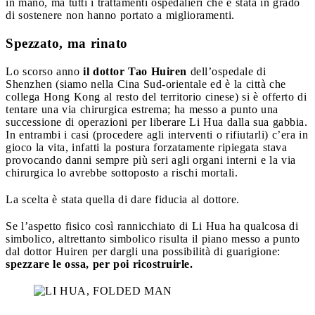
in mano, ma tutti i trattamenti ospedalieri che è stata in grado
di sostenere non hanno portato a miglioramenti.
Spezzato, ma rinato
Lo scorso anno
il dottor Tao Huiren
dell’ospedale di
Shenzhen (siamo nella Cina Sud-orientale ed è la città che
collega Hong Kong al resto del territorio cinese) si è offerto di
tentare una via chirurgica estrema; ha messo a punto una
successione di operazioni per liberare Li Hua dalla sua gabbia.
In entrambi i casi (procedere agli interventi o rifiutarli) c’era in
gioco la vita, infatti la postura forzatamente ripiegata stava
provocando danni sempre più seri agli organi interni e la via
chirurgica lo avrebbe sottoposto a rischi mortali.
La scelta è stata quella di dare fiducia al dottore.
Se l’aspetto fisico così rannicchiato di Li Hua ha qualcosa di
simbolico, altrettanto simbolico risulta il piano messo a punto
dal dottor Huiren per dargli una possibilità di guarigione:
spezzare le ossa, per poi ricostruirle.