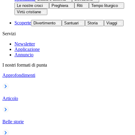
Le nostre croci
Preghiera
Riti
Tempo liturgico
Virtù cristiane
Scoperte
Divertimento
Santuari
Storia
Viaggi
Servizi
Newsletter
Applicazione
Annuncio
I nostri formati di punta
Approfondimenti
Articolo
Belle storie