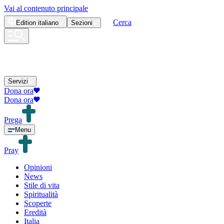
Vai al contenuto principale
Cerca
Edition
italiano
Sezioni
Servizi
Dona ora
Dona ora
Prega
Menu
Pray
Opinioni
News
Stile di vita
Spiritualità
Scoperte
Eredità
Italia