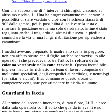
South China Morning Post | Youtube
Con una successione di 4 interventi chirurgici, ciascuno ad
altissimo rischio, Li Hua ha progressivamente recuperato: la
possibilità di stare «seduto», cioé con la schiena staccata di
90° dalle gambe, poi la possibilità di sollevare la testa e
ritrovare la posizione eretta ma solo da sdraiato; infine è stato
raggiunto anche il traguardo di alzarsi di nuovo in piedi e
cominciare la via di una lunga riabilitazione per riprendere a
camminare.
I medici avevano preparato la madre allo scenario peggiore,
non era affatto sicuro che il figlio sarebbe sopravvissuto alle
operazioni che prevedevano, tra l’altro,
la rottura della
colonna vertebrale nella zona cervicale
. Questa incredibile
impresa medica ha richiesto un team di lavoro composto da
moltissimi specialisti, dagli ortopedici ai cardiologi e neurologi
(per citarne alcuni). E sì, commuove questo sforzo di
competenze congiunte per «rimettere in piedi» un uomo.
Guardarsi in faccia
Al termine del secondo intervento, durato 6 ore, Li Hua esce
dalla sala operatoria con il volto che guarda in avanti e non
più in basso, un’infermiera conforta la madre dicendo: