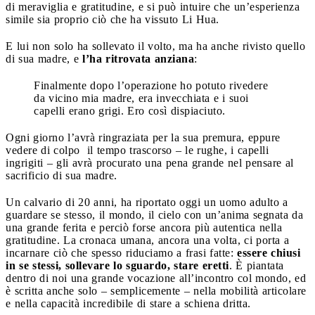
di meraviglia e gratitudine, e si può intuire che un’esperienza
simile sia proprio ciò che ha vissuto Li Hua.
E lui non solo ha sollevato il volto, ma ha anche rivisto quello
di sua madre, e
l’ha ritrovata anziana
:
Finalmente dopo l’operazione ho potuto rivedere
da vicino mia madre, era invecchiata e i suoi
capelli erano grigi. Ero così dispiaciuto.
Ogni giorno l’avrà ringraziata per la sua premura, eppure
vedere di colpo il tempo trascorso – le rughe, i capelli
ingrigiti – gli avrà procurato una pena grande nel pensare al
sacrificio di sua madre.
Un calvario di 20 anni, ha riportato oggi un uomo adulto a
guardare se stesso, il mondo, il cielo con un’anima segnata da
una grande ferita e perciò forse ancora più autentica nella
gratitudine. La cronaca umana, ancora una volta, ci porta a
incarnare ciò che spesso riduciamo a frasi fatte:
essere chiusi
in se stessi, sollevare lo sguardo, stare eretti
. È piantata
dentro di noi una grande vocazione all’incontro col mondo, ed
è scritta anche solo – semplicemente – nella mobilità articolare
e nella capacità incredibile di stare a schiena dritta.