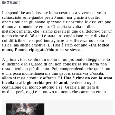
La spondilite anchilosante lo ha costretto a vivere col volto
schiacciato sulle gambe per 20 anni, ma grazie a quattro
operazioni che gli hanno spezzato e ricostruito le ossa ora può
di nuovo camminare eretto.
Ci capita talvolta di dire,
metaforicamente, che «siamo piegati in due dal dolore»; per un
uomo cinese di 38 anni è stata una condizione reale di vita di
cui difficilmente si può immaginare la sofferenza non solo
fisica, ma anche emotiva. Li Hua è stato definito
«the folded
man», l’uomo ripiegato/chiuso su se stesso.
A prima vista, sembra un uomo in un profondo atteggiamento
di inchino e lo sguardo di chi non conosce la sua storia non
resta interdetto più di tanto. Poi, comprendendo che quella non
è una posa momentanea ma una gabbia senza via d’uscita,
allora si resta attoniti e affranti.
Li Hua è rimasto con la testa
incollata alle ginocchia per 20 anni
, perdendo ogni
cognizione del mondo attorno a sé. Grazie a un team di
medici, però, oggi è di nuovo un uomo che cammina eretto.