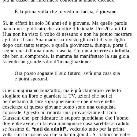
È la prima volta che lo vedo in faccia, è giovane.
Sì, in effetti ha solo 38 anni ed è giovane. Ma quelle parole
hanno un significato che va oltre il letterale. Per 20 anni Li
Hua non ha visto il volto di nessuno e non ha potuto mostrare
agli altri il suo. Sua madre ha rivisto gli occhi di suo figlio
dopo così tanto tempo, e quella giovinezza, dunque, porta il
segno quasi di una nuova nascita. Con una tenerezza infinita,
che ben si comprende, la mamma ha manifestato la sua gioia
facendo un grande salto d’immaginazione:
Ora posso sognare il suo futuro, avrà una casa sua
e potrà sposarsi.
Glielo auguriamo senz’altro, ma è già clamoroso vederlo
sfogliare un libro e guardare la TV, azioni che noi ci
permettiamo di fare soprappensiero e che invece nella
coscienza di questo giovane uomo sono una conquista
colossale. Questo mi ricorda una provocazione di Don
Giussani che, per ridestare lo stupore quotidiano che l’uomo
dovrebbe avere, ci faceva immaginare cosa sarebbe accaduto
se fossimo di
“nati da adulti”
, vedendo tutto per la prima
volta con la coscienza che si ha da grandi. Si traboccherebbe