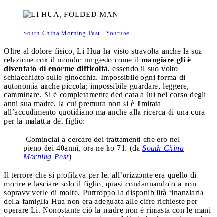
South China Morning Post | Youtube
Oltre al dolore fisico, Li Hua ha visto stravolta anche la sua
relazione con il mondo; un gesto come il
mangiare gli è
diventato di enorme difficoltà
, essendo il suo volto
schiacchiato sulle ginocchia. Impossibile ogni forma di
autonomia anche piccola; impossibile guardare, leggere,
camminare. Si è completamente dedicata a lui nel corso degli
anni sua madre, la cui premura non si è limitata
all’accudimento quotidiano ma anche alla ricerca di una cura
per la malattia del figlio:
Cominciai a cercare dei trattamenti che ero nel
pieno dei 40anni, ora ne ho 71. (da
South China
Morning Post
)
Il terrore che si profilava per lei all’orizzonte era quello di
morire e lasciare solo il figlio, quasi condannandolo a non
sopravviverle di molto. Purtroppo la disponibilità finanziaria
della famiglia Hua non era adeguata alle cifre richieste per
operare Li. Nonostante ciò la madre non è rimasta con le mani