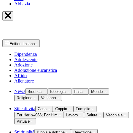
Abbazia
Edition
italiano
Dipendenza
Adolescente
Adozione
Adorazione eucaristica
Affido
Allenatore
News
Bioetica
Ideologia
Italia
Mondo
Religione
Vaticano
Stile di vita
Casa
Coppia
Famiglia
For Her &#038; For Him
Lavoro
Salute
Vecchiaia
Virtuale
Spiritualità
Bibbia e dottrina
Devozione