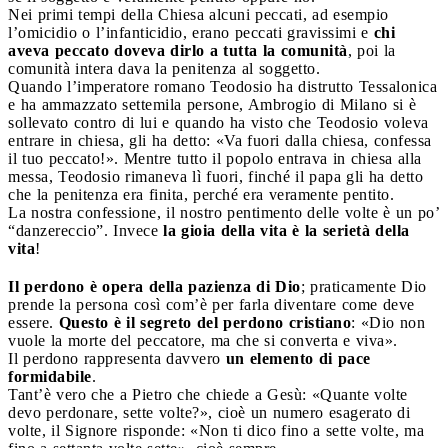
Nei primi tempi della Chiesa alcuni peccati, ad esempio
l’omicidio o l’infanticidio, erano peccati gravissimi e
chi
aveva peccato doveva dirlo a tutta la comunità
, poi la
comunità intera dava la penitenza al soggetto.
Quando l’imperatore romano Teodosio ha distrutto Tessalonica
e ha ammazzato settemila persone, Ambrogio di Milano si è
sollevato contro di lui e quando ha visto che Teodosio voleva
entrare in chiesa, gli ha detto: «Va fuori dalla chiesa, confessa
il tuo peccato!». Mentre tutto il popolo entrava in chiesa alla
messa, Teodosio rimaneva lì fuori, finché il papa gli ha detto
che la penitenza era finita, perché era veramente pentito.
La nostra confessione, il nostro pentimento delle volte è un po’
“danzereccio”. Invece
la gioia della vita è la serietà della
vita
!
Il perdono è opera della pazienza di Dio
; praticamente Dio
prende la persona così com’è per farla diventare come deve
essere.
Questo è il segreto del perdono cristiano
: «Dio non
vuole la morte del peccatore, ma che si converta e viva».
Il perdono rappresenta davvero
un elemento di pace
formidabile
.
Tant’è vero che a Pietro che chiede a Gesù: «Quante volte
devo perdonare, sette volte?», cioè un numero esagerato di
volte, il Signore risponde: «Non ti dico fino a sette volte, ma