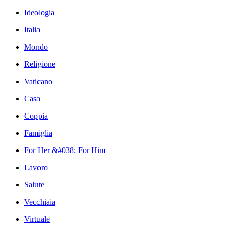
Ideologia
Italia
Mondo
Religione
Vaticano
Casa
Coppia
Famiglia
For Her &#038; For Him
Lavoro
Salute
Vecchiaia
Virtuale