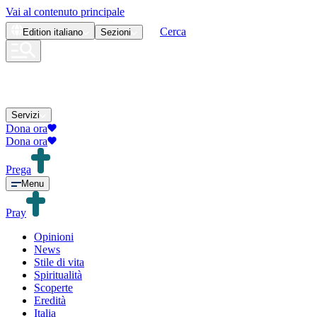
Vai al contenuto principale
Cerca
Edition
italiano
Sezioni
Servizi
Dona ora
Dona ora
Prega
Menu
Pray
Opinioni
News
Stile di vita
Spiritualità
Scoperte
Eredità
Italia