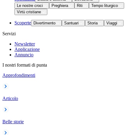
Le nostre croci
Preghiera
Riti
Tempo liturgico
Virtù cristiane
Scoperte
Divertimento
Santuari
Storia
Viaggi
Servizi
Newsletter
Applicazione
Annuncio
I nostri formati di punta
Approfondimenti
Articolo
Belle storie