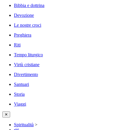
Bibbia e dottrina
Devozione
Le nostre croci
Preghiera
Riti
Tempo liturgico
Virtù cristiane
Divertimento
Santuari
Storia
Viaggi
✕
Spiritualità
>
riti