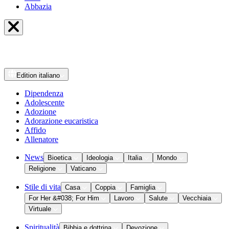
Abbazia
Edition
italiano
Dipendenza
Adolescente
Adozione
Adorazione eucaristica
Affido
Allenatore
News
Bioetica
Ideologia
Italia
Mondo
Religione
Vaticano
Stile di vita
Casa
Coppia
Famiglia
For Her &#038; For Him
Lavoro
Salute
Vecchiaia
Virtuale
Spiritualità
Bibbia e dottrina
Devozione