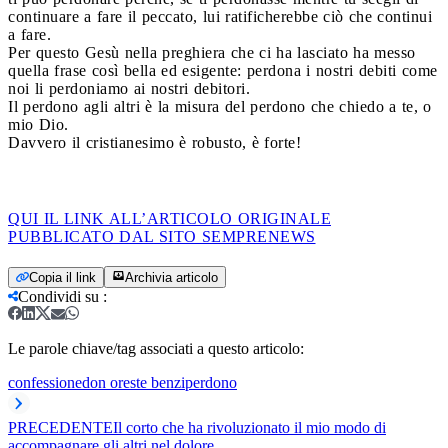
continuare a fare il peccato, lui ratificherebbe ciò che continui
a fare.
Per questo Gesù nella preghiera che ci ha lasciato ha messo
quella frase così bella ed esigente: perdona i nostri debiti come
noi li perdoniamo ai nostri debitori.
Il perdono agli altri è la misura del perdono che chiedo a te, o
mio Dio.
Davvero il cristianesimo è robusto, è forte!
QUI IL LINK ALL’ARTICOLO ORIGINALE
PUBBLICATO DAL SITO SEMPRENEWS
Copia il link
Archivia articolo
Condividi su
:
Le parole chiave/tag associati a questo articolo:
confessione
don oreste benzi
perdono
PRECEDENTE
Il corto che ha rivoluzionato il mio modo di
accompagnare gli altri nel dolore