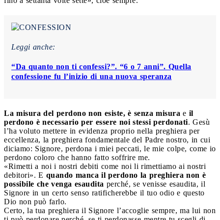
fino a settanta volte sette», cioè sempre.
Leggi anche:
“Da quanto non ti confessi?”. “6 o 7 anni”. Quella
confessione fu l’inizio di una nuova speranza
La misura del perdono non esiste, è senza misura
e
il
perdono è necessario per essere noi stessi perdonati
. Gesù
l’ha voluto mettere in evidenza proprio nella preghiera per
eccellenza, la preghiera fondamentale del Padre nostro, in cui
diciamo: Signore, perdona i miei peccati, le mie colpe, come io
perdono coloro che hanno fatto soffrire me.
«Rimetti a noi i nostri debiti come noi li rimettiamo ai nostri
debitori». E
quando manca il perdono la preghiera non è
possibile che venga esaudita
perché, se venisse esaudita, il
Signore in un certo senso ratificherebbe il tuo odio e questo
Dio non può farlo.
Certo, la tua preghiera il Signore l’accoglie sempre, ma lui non
ti può perdonare perché, se ti perdonasse mentre tu scegli di