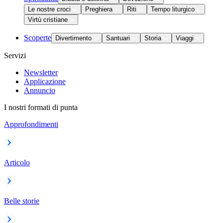
Le nostre croci
Preghiera
Riti
Tempo liturgico
Virtù cristiane
Scoperte
Divertimento
Santuari
Storia
Viaggi
Servizi
Newsletter
Applicazione
Annuncio
I nostri formati di punta
Approfondimenti
Articolo
Belle storie