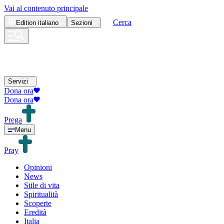
Vai al contenuto principale
Cerca
Edition
italiano
Sezioni
Servizi
Dona ora
Dona ora
Prega
Menu
Pray
Opinioni
News
Stile di vita
Spiritualità
Scoperte
Eredità
Italia