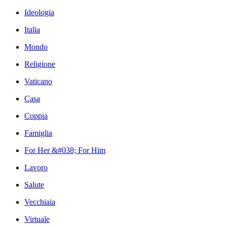
Ideologia
Italia
Mondo
Religione
Vaticano
Casa
Coppia
Famiglia
For Her &#038; For Him
Lavoro
Salute
Vecchiaia
Virtuale