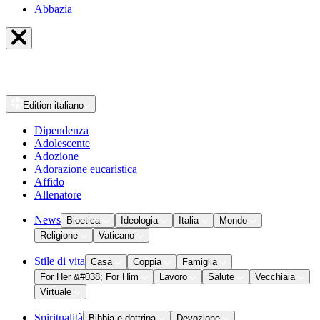
Abbazia
Edition
italiano
Dipendenza
Adolescente
Adozione
Adorazione eucaristica
Affido
Allenatore
News
Bioetica
Ideologia
Italia
Mondo
Religione
Vaticano
Stile di vita
Casa
Coppia
Famiglia
For Her &#038; For Him
Lavoro
Salute
Vecchiaia
Virtuale
Spiritualità
Bibbia e dottrina
Devozione