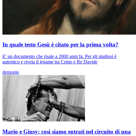
In quale testo Gesù è citato per la prima volta?
E' un documento che risale a 2000 anni fa. Per gli studiosi è
autentico e rivela il legame tra Cristo e Re Davide
demonio
Mario e Giusy: così siamo entrati nel circuito di una