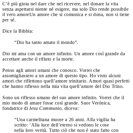
C’è più gioia nel dare che nel ricevere, nel donare la vita
senza aspettarsi niente né esigere, ma solo Dio rende possibile
il vero amore
Un amore che si comunica e si dona, non si tiene
per sé.
Dice la Bibbia:
“Dio ha tanto amato il mondo”.
Dio mi ama con un amore infinito. Un amore così grande da
accettare anche il rifiuto e la morte.
Penso agli amori umani che conosco. Vorrei che
assomigliassero a un amore di questo tipo. Ho visto alcuni
amori che riflettono quell’amore trinitario. Amori quasi perfetti
che hanno riflesso nella mia vita quell’amore del Dio Trino.
Sono un riflesso umano del suo amore infinito. Vorrei che il
mio modo di amare fosse così grande. Suor Verónica,
fondatrice di
Iesu Communio
, diceva:
“Una carmelitana muore a 26 anni. Alla vigilia ha
scritto: ‘Alla luce dell’eterno si vedono le cose
nella loro verità. Tutto ciò che non è stato fatto con