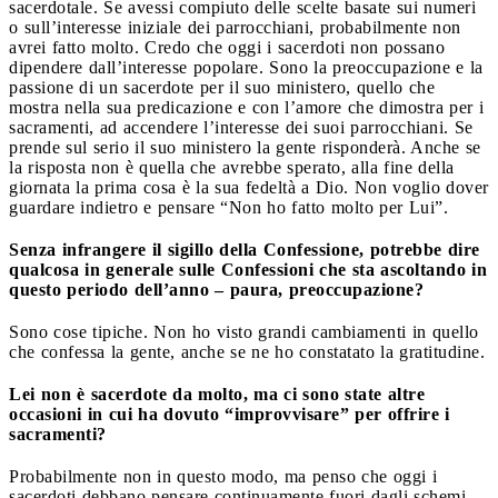
sacerdotale. Se avessi compiuto delle scelte basate sui numeri
o sull’interesse iniziale dei parrocchiani, probabilmente non
avrei fatto molto. Credo che oggi i sacerdoti non possano
dipendere dall’interesse popolare. Sono la preoccupazione e la
passione di un sacerdote per il suo ministero, quello che
mostra nella sua predicazione e con l’amore che dimostra per i
sacramenti, ad accendere l’interesse dei suoi parrocchiani. Se
prende sul serio il suo ministero la gente risponderà. Anche se
la risposta non è quella che avrebbe sperato, alla fine della
giornata la prima cosa è la sua fedeltà a Dio. Non voglio dover
guardare indietro e pensare “Non ho fatto molto per Lui”.
Senza infrangere il sigillo della Confessione, potrebbe dire
qualcosa in generale sulle Confessioni che sta ascoltando in
questo periodo dell’anno – paura, preoccupazione?
Sono cose tipiche. Non ho visto grandi cambiamenti in quello
che confessa la gente, anche se ne ho constatato la gratitudine.
Lei non è sacerdote da molto, ma ci sono state altre
occasioni in cui ha dovuto “improvvisare” per offrire i
sacramenti?
Probabilmente non in questo modo, ma penso che oggi i
sacerdoti debbano pensare continuamente fuori dagli schemi.