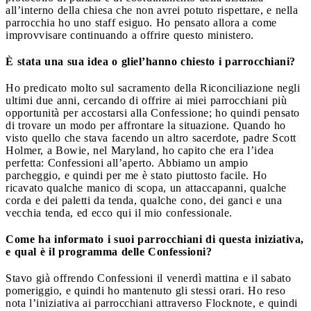
all’interno della chiesa che non avrei potuto rispettare, e nella
parrocchia ho uno staff esiguo. Ho pensato allora a come
improvvisare continuando a offrire questo ministero.
È stata una sua idea o gliel’hanno chiesto i parrocchiani?
Ho predicato molto sul sacramento della Riconciliazione negli
ultimi due anni, cercando di offrire ai miei parrocchiani più
opportunità per accostarsi alla Confessione; ho quindi pensato
di trovare un modo per affrontare la situazione. Quando ho
visto quello che stava facendo un altro sacerdote, padre Scott
Holmer, a Bowie, nel Maryland, ho capito che era l’idea
perfetta: Confessioni all’aperto. Abbiamo un ampio
parcheggio, e quindi per me è stato piuttosto facile. Ho
ricavato qualche manico di scopa, un attaccapanni, qualche
corda e dei paletti da tenda, qualche cono, dei ganci e una
vecchia tenda, ed ecco qui il mio confessionale.
Come ha informato i suoi parrocchiani di questa iniziativa,
e qual è il programma delle Confessioni?
Stavo già offrendo Confessioni il venerdì mattina e il sabato
pomeriggio, e quindi ho mantenuto gli stessi orari. Ho reso
nota l’iniziativa ai parrocchiani attraverso Flocknote, e quindi