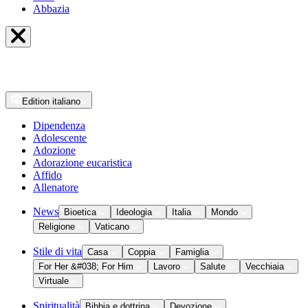
Abbazia
Edition
italiano
Dipendenza
Adolescente
Adozione
Adorazione eucaristica
Affido
Allenatore
News
Bioetica
Ideologia
Italia
Mondo
Religione
Vaticano
Stile di vita
Casa
Coppia
Famiglia
For Her &#038; For Him
Lavoro
Salute
Vecchiaia
Virtuale
Spiritualità
Bibbia e dottrina
Devozione