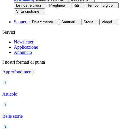
Le nostre croci
Preghiera
Riti
Tempo liturgico
Virtù cristiane
Scoperte
Divertimento
Santuari
Storia
Viaggi
Servizi
Newsletter
Applicazione
Annuncio
I nostri formati di punta
Approfondimenti
Articolo
Belle storie