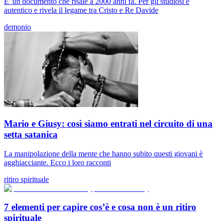
E' un documento che risale a 2000 anni fa. Per gli studiosi è
autentico e rivela il legame tra Cristo e Re Davide
demonio
Mario e Giusy: così siamo entrati nel circuito di una
setta satanica
La manipolazione della mente che hanno subito questi giovani è
agghiacciante. Ecco i loro racconti
ritiro spirituale
7 elementi per capire cos’è e cosa non è un ritiro
spirituale