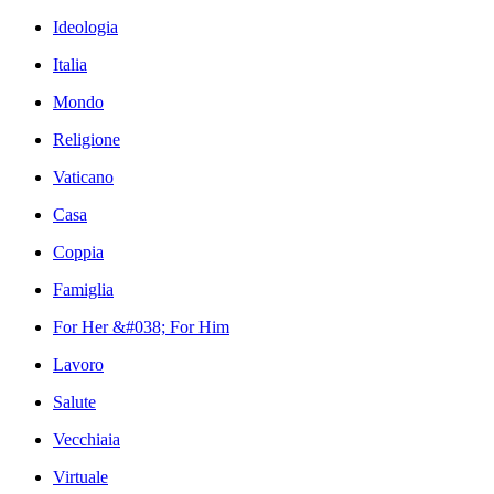
Ideologia
Italia
Mondo
Religione
Vaticano
Casa
Coppia
Famiglia
For Her &#038; For Him
Lavoro
Salute
Vecchiaia
Virtuale