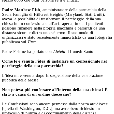
spazio dopo che ogni persona se n’è andata.
Padre Matthew Fish
, amministratore della parrocchia della
Sacra Famiglia di Hillcrest Heights (Maryland, Stati Uniti),
aveva la possibilità di trasformare il parcheggio della sua
chiesa in un confessionale all’aria aperta, in cui i penitenti
possono rimanere nella propria macchina e parlargli da una
distanza sicura e dietro uno schermo. Il suo modo di
organizzarsi è stato recentemente immortalato da una fotografia
pubblicata sul
Time
.
Padre Fish ne ha parlato con
Aleteia
il Lunedì Santo.
Come le è venuta l’idea di installare un confessionale nel
parcheggio della sua parrocchia?
L’idea mi è venuta dopo la sospensione della celebrazione
pubblica delle Messe.
Non poteva più confessare all’interno della sua chiesa? È
stato a causa di un ordine diocesano?
Le Confessioni sono ancora permesse dalla nostra arcidiocesi
[quella di Washington, D.C.], ma avrebbero richiesto un
protocollo di pulizia e di coordinamento della distanza