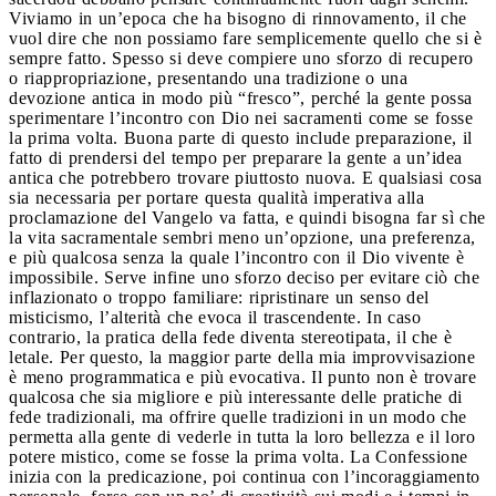
Viviamo in un’epoca che ha bisogno di rinnovamento, il che
vuol dire che non possiamo fare semplicemente quello che si è
sempre fatto. Spesso si deve compiere uno sforzo di recupero
o riappropriazione, presentando una tradizione o una
devozione antica in modo più “fresco”, perché la gente possa
sperimentare l’incontro con Dio nei sacramenti come se fosse
la prima volta. Buona parte di questo include preparazione, il
fatto di prendersi del tempo per preparare la gente a un’idea
antica che potrebbero trovare piuttosto nuova. E qualsiasi cosa
sia necessaria per portare questa qualità imperativa alla
proclamazione del Vangelo va fatta, e quindi bisogna far sì che
la vita sacramentale sembri meno un’opzione, una preferenza,
e più qualcosa senza la quale l’incontro con il Dio vivente è
impossibile. Serve infine uno sforzo deciso per evitare ciò che
inflazionato o troppo familiare: ripristinare un senso del
misticismo, l’alterità che evoca il trascendente. In caso
contrario, la pratica della fede diventa stereotipata, il che è
letale. Per questo, la maggior parte della mia improvvisazione
è meno programmatica e più evocativa. Il punto non è trovare
qualcosa che sia migliore e più interessante delle pratiche di
fede tradizionali, ma offrire quelle tradizioni in un modo che
permetta alla gente di vederle in tutta la loro bellezza e il loro
potere mistico, come se fosse la prima volta. La Confessione
inizia con la predicazione, poi continua con l’incoraggiamento