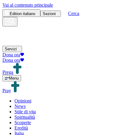
Vai al contenuto principale
Cerca
Edition
italiano
Sezioni
Servizi
Dona ora
Dona ora
Prega
Menu
Pray
Opinioni
News
Stile di vita
Spiritualità
Scoperte
Eredità
Italia