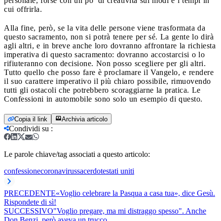
personale, forse con un po’ di creatività sui modi e i tempi in
cui offrirla.
Alla fine, però, se la vita delle persone viene trasformata da
questo sacramento, non si potrà tenere per sé. La gente lo dirà
agli altri, e in breve anche loro dovranno affrontare la richiesta
imperativa di questo sacramento: dovranno accostarcisi o lo
rifiuteranno con decisione. Non posso scegliere per gli altri.
Tutto quello che posso fare è proclamare il Vangelo, e rendere
il suo carattere imperativo il più chiaro possibile, rimuovendo
tutti gli ostacoli che potrebbero scoraggiarne la pratica. Le
Confessioni in automobile sono solo un esempio di questo.
Copia il link
Archivia articolo
Condividi su
:
Le parole chiave/tag associati a questo articolo:
confessione
coronavirus
sacerdote
stati uniti
PRECEDENTE
«Voglio celebrare la Pasqua a casa tua», dice Gesù.
Rispondete di sì!
SUCCESSIVO
"Voglio pregare, ma mi distraggo spesso". Anche
Don Benzi, però aveva un trucco