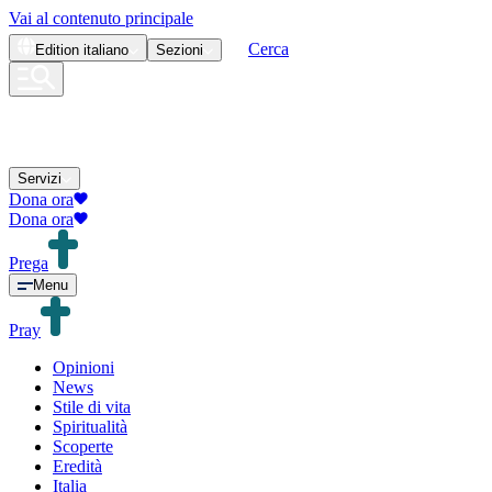
Vai al contenuto principale
Cerca
Edition
italiano
Sezioni
Servizi
Dona ora
Dona ora
Prega
Menu
Pray
Opinioni
News
Stile di vita
Spiritualità
Scoperte
Eredità
Italia