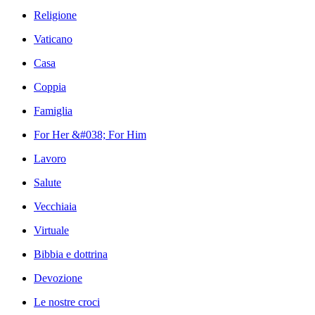
Religione
Vaticano
Casa
Coppia
Famiglia
For Her &#038; For Him
Lavoro
Salute
Vecchiaia
Virtuale
Bibbia e dottrina
Devozione
Le nostre croci