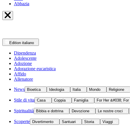
Abbazia
Edition
italiano
Dipendenza
Adolescente
Adozione
Adorazione eucaristica
Affido
Allenatore
News
Bioetica
Ideologia
Italia
Mondo
Religione
Stile di vita
Casa
Coppia
Famiglia
For Her &#038; For
Spiritualità
Bibbia e dottrina
Devozione
Le nostre croci
Scoperte
Divertimento
Santuari
Storia
Viaggi